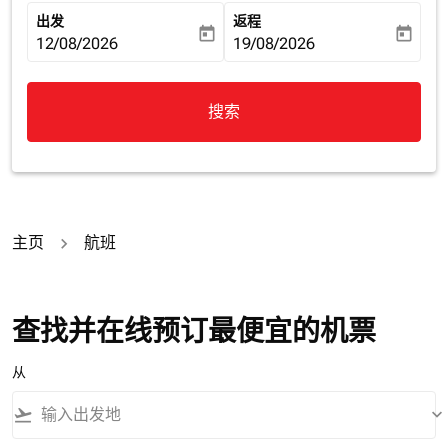
出发
返程
today
today
fc-booking-departure-date-aria-label
12/08/2026
fc-booking-return-date-aria-la
19/08/2026
搜索
主页
航班
查找并在线预订最便宜的机票
从
flight_takeoff
keyboard_arrow_down