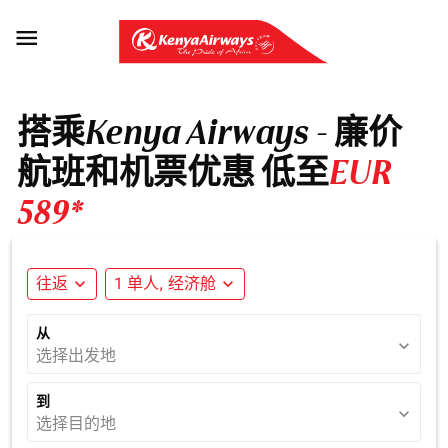

搭乘Kenya Airways - 廉价
航班和机票优惠 低至
EUR
589*
往返
expand_more
1 单人, 经济舱
expand_more
从
expand_more
选择出发地
到
expand_more
选择目的地