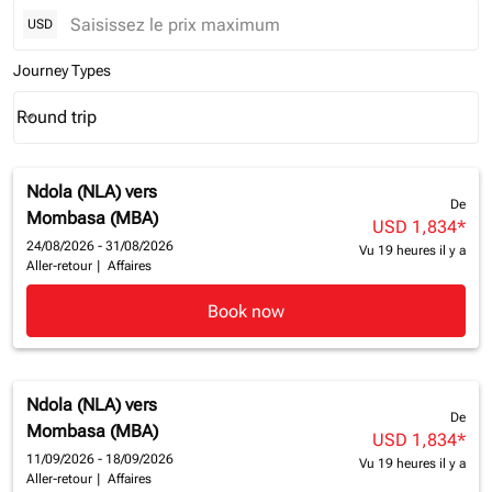
USD
Journey Types
Round trip
keyboard_arrow_down
Journey Types option Round trip Selected
Ndola (NLA)
vers
De
Mombasa (MBA)
USD 1,834
*
24/08/2026 - 31/08/2026
Vu 19 heures il y a
Aller-retour
|
Affaires
Book now
Ndola (NLA)
vers
De
Mombasa (MBA)
USD 1,834
*
11/09/2026 - 18/09/2026
Vu 19 heures il y a
Aller-retour
|
Affaires