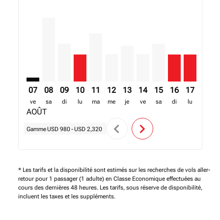
NLA–MBA: cmp-view-offers-disclaimer. Trouver des o
NLA–MBA, 08/08/2026 – 15/08/2026: A partir de 
NLA–MBA, 09/08/2026 – 16/08/2026: A partir
NLA–MBA, 10/08/2026 – 17/08/2026: A p
NLA–MBA, 11/08/2026 – 18/08/2026:
NLA–MBA, 12/08/2026 – 19/08/2
NLA–MBA, 13/08/2026 – 20/
NLA–MBA, 14/08/2026 –
NLA–MBA, 15/08/20
NLA–MBA, 16/0
NLA–MBA, 
NLA–M
N
07
08
09
10
11
12
13
14
15
16
17
18
ve
sa
di
lu
ma
me
je
ve
sa
di
lu
ma
AOÛT
chevron_left
chevron_right
Gamme
USD 980
-
USD 2,320
* Les tarifs et la disponibilité sont estimés sur les recherches de vols aller-
retour pour 1 passager (1 adulte) en Classe Economique effectuées au
cours des dernières 48 heures. Les tarifs, sous réserve de disponibilité,
incluent les taxes et les suppléments.