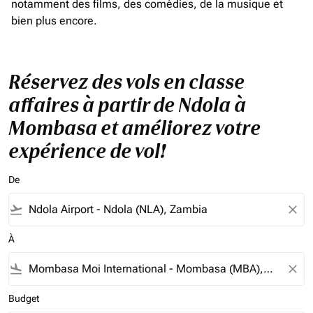
notamment des films, des comédies, de la musique et
bien plus encore.
Réservez des vols en classe
affaires à partir de Ndola à
Mombasa et améliorez votre
expérience de vol!
De
flight_takeoff
close
À
flight_land
close
Budget