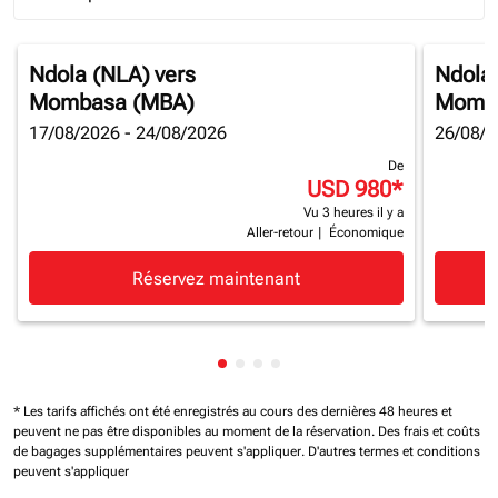
Journey Types option Round trip Selected
Ndola (NLA)
vers
Ndola
Mombasa (MBA)
Momba
17/08/2026 - 24/08/2026
26/08/2
De
USD 980
*
Vu 3 heures il y a
Aller-retour
|
Économique
Réservez maintenant
Affichage de cmp-pagination-sh
Affichage de cmp-pagination-
Affichage de cmp-paginatio
Affichage de cmp-paginat
* Les tarifs affichés ont été enregistrés au cours des dernières 48 heures et
peuvent ne pas être disponibles au moment de la réservation.
Des frais et coûts
de bagages supplémentaires peuvent s'appliquer.
D'autres termes et conditions
peuvent s'appliquer