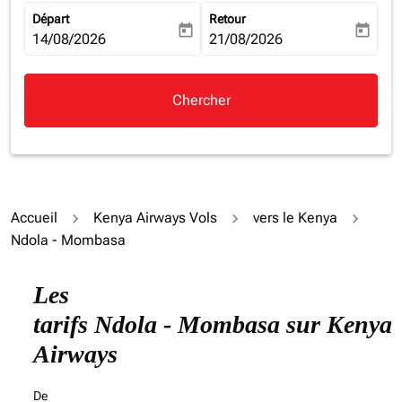
Départ
Retour
today
today
fc-booking-departure-date-aria-label
14/08/2026
fc-booking-return-date-aria-la
21/08/2026
Chercher
Accueil
Kenya Airways Vols
vers le Kenya
Ndola - Mombasa
Les
tarifs Ndola - Mombasa sur Kenya
Airways
De