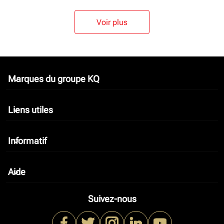
Voir plus
Marques du groupe KQ
keyboard_arrow_down
Liens utiles
keyboard_arrow_down
Informatif
keyboard_arrow_down
Aide
keyboard_arrow_down
Suivez-nous