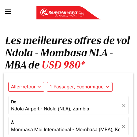

Les meilleures offres de vol
Ndola - Mombasa NLA -
MBA de
USD 980*
Aller-retour
expand_more
1 Passager, Économique
expand_more
De
close
Ndola Airport - Ndola (NLA), Zambia
À
close
Mombasa Moi International - Mombasa (MBA), Kenya