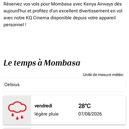
Réservez vos vols pour Mombasa avec Kenya Airways dès
aujourd'hui et profitez d'un excellent divertissement en vol
avec notre KQ Cinema disponible depuis votre appareil
personnel !
Le temps à Mombasa
Unité de mesure météo
:
Weather unit option Celsius Selected
Celsius
keyboard_arrow_down
28°C
vendredi
légère pluie
07/08/2026