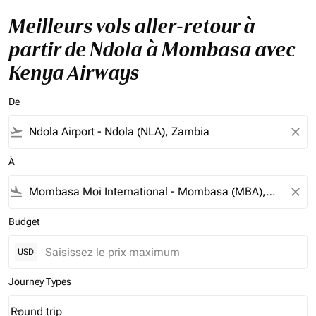
Meilleurs vols aller-retour à
partir de Ndola à Mombasa avec
Kenya Airways
De
flight_takeoff
close
À
flight_land
close
Budget
USD
Journey Types
Round trip
keyboard_arrow_down