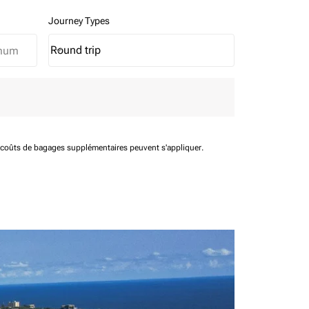
Journey Types
Round trip
keyboard_arrow_down
Journey Types option Round trip Selected
t coûts de bagages supplémentaires peuvent s'appliquer.