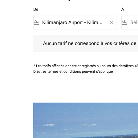
De
À
flight_takeoff
close
flight_land
Aucun tarif ne correspond à vos critères de filtrag
Aucun tarif ne correspond à vos critères de fi
* Les tarifs affichés ont été enregistrés au cours des dernières
D'autres termes et conditions peuvent s'appliquer