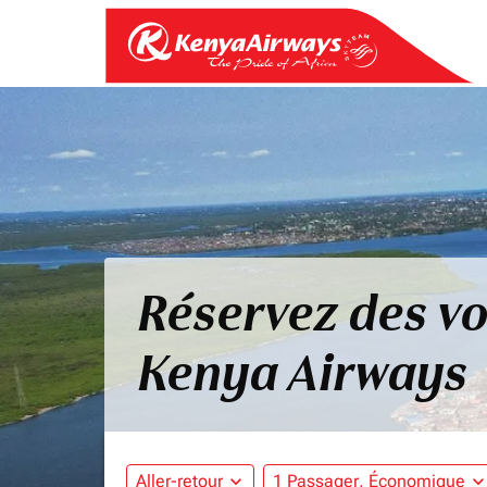
Réservez des vo
Kenya Airways
Aller-retour
expand_more
1 Passager, Économique
expand_mo