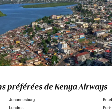
ons préférées de Kenya Airways
Johannesburg
Ente
Londres
Port