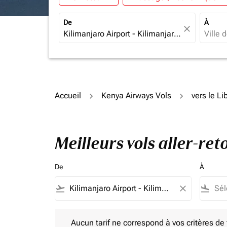
De
À
close
Accueil
Kenya Airways Vols
vers le Li
Meilleurs vols aller-re
De
À
flight_takeoff
close
flight_land
Aucun tarif ne correspond à vos critères de filtrag
Aucun tarif ne correspond à vos critères de fi