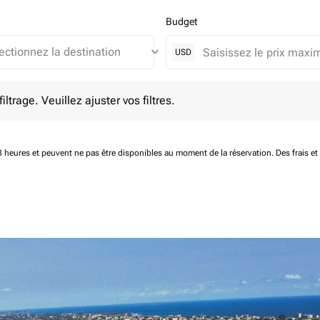
Budget
keyboard_arrow_down
USD
e. Veuillez ajuster vos filtres.
ltrage. Veuillez ajuster vos filtres.
 48 heures et peuvent ne pas être disponibles au moment de la réservation.
Des frais e