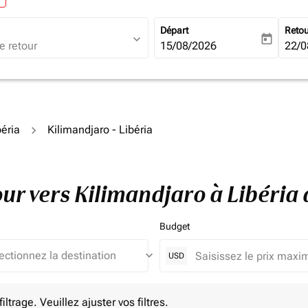
Départ
Reto
expand_more
today
fc-booking-departure-date-ari
15/08/2026
fc-b
22/0
béria
Kilimandjaro - Libéria
tour vers Kilimandjaro à Libéri
Budget
keyboard_arrow_down
USD
e. Veuillez ajuster vos filtres.
ltrage. Veuillez ajuster vos filtres.