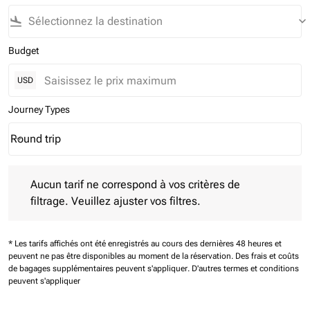
flight_land
keyboard_arrow_down
Budget
USD
Journey Types
Round trip
keyboard_arrow_down
Journey Types option Round trip Selected
Aucun tarif ne correspond à vos critères de filtrage. Veuillez aj
Aucun tarif ne correspond à vos critères de
filtrage. Veuillez ajuster vos filtres.
* Les tarifs affichés ont été enregistrés au cours des dernières 48 heures et
peuvent ne pas être disponibles au moment de la réservation.
Des frais et coûts
de bagages supplémentaires peuvent s'appliquer.
D'autres termes et conditions
peuvent s'appliquer