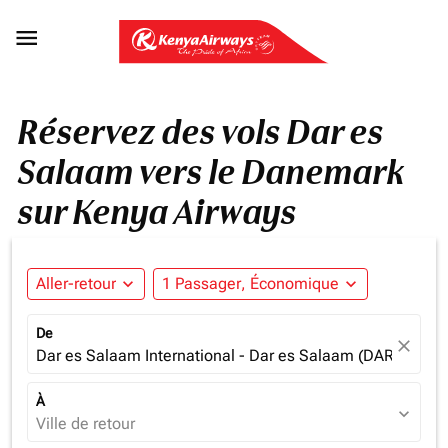

Réservez des vols Dar es
Salaam vers le Danemark
sur Kenya Airways
Aller-retour
expand_more
1 Passager, Économique
expand_more
De
close
Dar es Salaam International - Dar es Salaam (DAR), Tanz
À
expand_more
Ville de retour