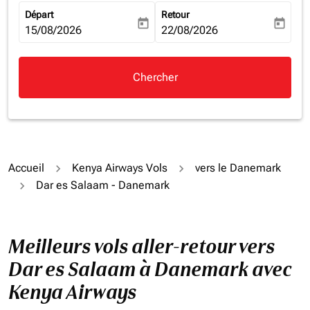
Départ
Retour
today
today
fc-booking-departure-date-aria-label
15/08/2026
fc-booking-return-date-aria-la
22/08/2026
Chercher
Accueil
Kenya Airways Vols
vers le Danemark
Dar es Salaam - Danemark
Meilleurs vols aller-retour vers
Dar es Salaam à Danemark avec
Kenya Airways