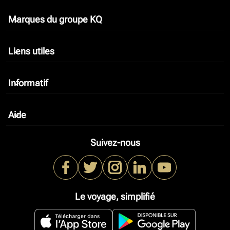
Marques du groupe KQ
keyboard_arrow_down
Liens utiles
keyboard_arrow_down
Informatif
keyboard_arrow_down
Aide
keyboard_arrow_down
Suivez-nous
Le voyage, simplifié