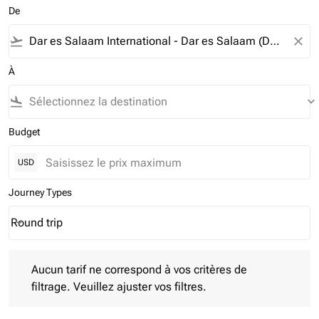
De
flight_takeoff
close
À
flight_land
keyboard_arrow_down
Budget
USD
Journey Types
Round trip
keyboard_arrow_down
Journey Types option Round trip Selected
Aucun tarif ne correspond à vos critères de filtrage. Veuillez aj
Aucun tarif ne correspond à vos critères de
filtrage. Veuillez ajuster vos filtres.