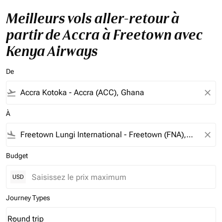
Meilleurs vols aller-retour à
partir de Accra à Freetown avec
Kenya Airways
De
flight_takeoff
close
À
flight_land
close
Budget
USD
Journey Types
Round trip
keyboard_arrow_down