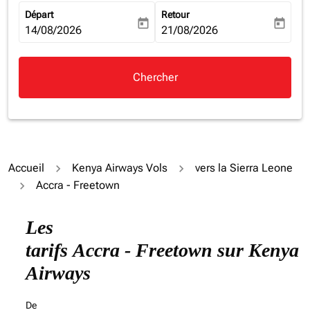
Départ
Retour
today
today
fc-booking-departure-date-aria-label
14/08/2026
fc-booking-return-date-aria-la
21/08/2026
Chercher
Accueil
Kenya Airways Vols
vers la Sierra Leone
Accra - Freetown
Les
tarifs Accra - Freetown sur Kenya
Airways
De