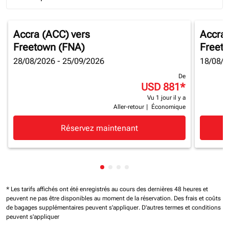
Journey Types option Round trip Selected
Accra (ACC)
vers
Accra
Freetown (FNA)
Freet
28/08/2026 - 25/09/2026
18/08/2
De
USD 881
*
Vu 1 jour il y a
Aller-retour
|
Économique
Réservez maintenant
Affichage de cmp-pagination-sh
Affichage de cmp-pagination-
Affichage de cmp-paginatio
Affichage de cmp-paginat
* Les tarifs affichés ont été enregistrés au cours des dernières 48 heures et
peuvent ne pas être disponibles au moment de la réservation.
Des frais et coûts
de bagages supplémentaires peuvent s'appliquer.
D'autres termes et conditions
peuvent s'appliquer