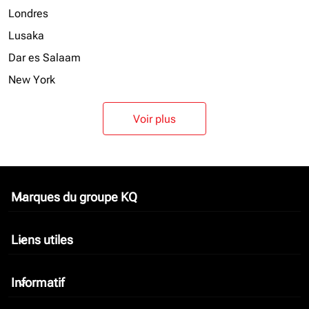
Londres
Lusaka
Dar es Salaam
New York
Voir plus
Marques du groupe KQ
keyboard_arrow_down
Liens utiles
keyboard_arrow_down
Informatif
keyboard_arrow_down