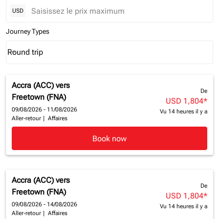
USD
Journey Types
Round trip
keyboard_arrow_down
Journey Types option Round trip Selected
Accra (ACC)
vers
De
Freetown (FNA)
USD 1,804
*
09/08/2026 - 11/08/2026
Vu 14 heures il y a
Aller-retour
|
Affaires
Book now
Accra (ACC)
vers
De
Freetown (FNA)
USD 1,804
*
09/08/2026 - 14/08/2026
Vu 14 heures il y a
Aller-retour
|
Affaires