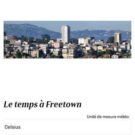
Le temps à Freetown
Unité de mesure météo
:
Weather unit option Celsius Selected
Celsius
keyboard_arrow_down