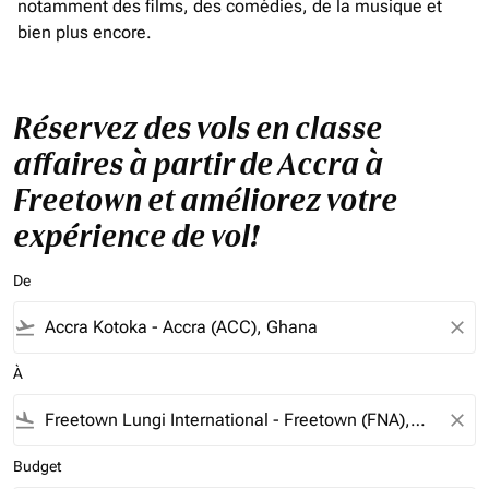
notamment des films, des comédies, de la musique et
bien plus encore.
Réservez des vols en classe
affaires à partir de Accra à
Freetown et améliorez votre
expérience de vol!
De
flight_takeoff
close
À
flight_land
close
Budget