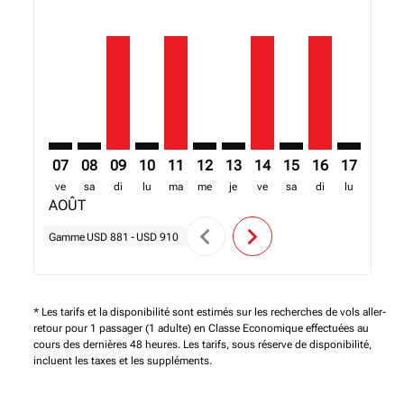
ACC–FNA: cmp-view-offers-disclaimer. Trouver des of
ACC–FNA: cmp-view-offers-disclaimer. Trouver de
ACC–FNA, 09/08/2026 – 21/08/2026: A partir
ACC–FNA: cmp-view-offers-disclaimer. T
ACC–FNA, 11/08/2026 – 01/09/2026: 
ACC–FNA: cmp-view-offers-discl
ACC–FNA: cmp-view-offers-d
ACC–FNA, 14/08/2026 –
ACC–FNA: cmp-view-
ACC–FNA, 16/0
ACC–FNA: 
ACC–F
A
07
08
09
10
11
12
13
14
15
16
17
18
ve
sa
di
lu
ma
me
je
ve
sa
di
lu
ma
AOÛT
chevron_left
chevron_right
Gamme
USD 881
-
USD 910
* Les tarifs et la disponibilité sont estimés sur les recherches de vols aller-
retour pour 1 passager (1 adulte) en Classe Economique effectuées au
cours des dernières 48 heures. Les tarifs, sous réserve de disponibilité,
incluent les taxes et les suppléments.