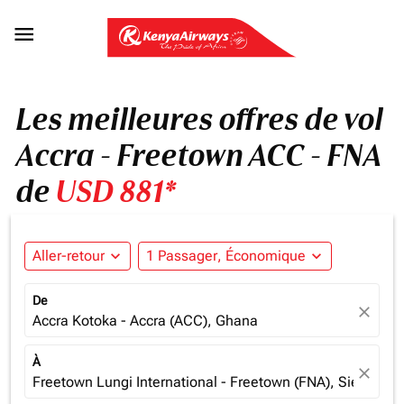

Les meilleures offres de vol
Accra - Freetown ACC - FNA
de
USD 881*
Aller-retour
expand_more
1 Passager, Économique
expand_more
De
close
Accra Kotoka - Accra (ACC), Ghana
À
close
Freetown Lungi International - Freetown (FNA), Sierra Le