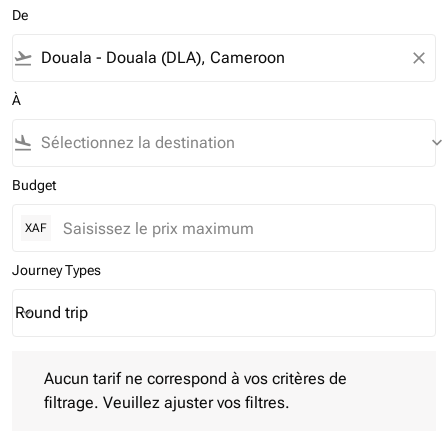
De
flight_takeoff
close
À
flight_land
keyboard_arrow_down
Budget
XAF
Journey Types
Round trip
keyboard_arrow_down
Journey Types option Round trip Selected
Aucun tarif ne correspond à vos critères de filtrage. Veuillez aj
Aucun tarif ne correspond à vos critères de
filtrage. Veuillez ajuster vos filtres.