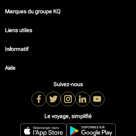
Marques du groupe KQ
keyboard_arrow_down
Liens utiles
keyboard_arrow_down
Informatif
keyboard_arrow_down
Aide
keyboard_arrow_down
Suivez-nous
Le voyage, simplifié