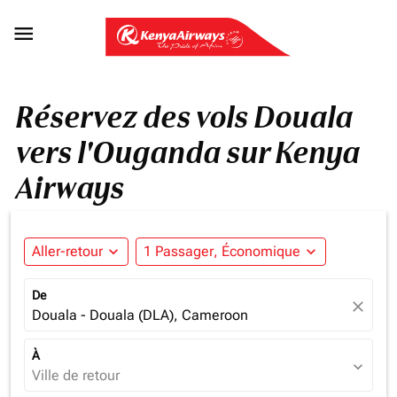

Réservez des vols Douala
vers l'Ouganda sur Kenya
Airways
Aller-retour
expand_more
1 Passager, Économique
expand_more
De
close
Douala - Douala (DLA), Cameroon
À
expand_more
Ville de retour