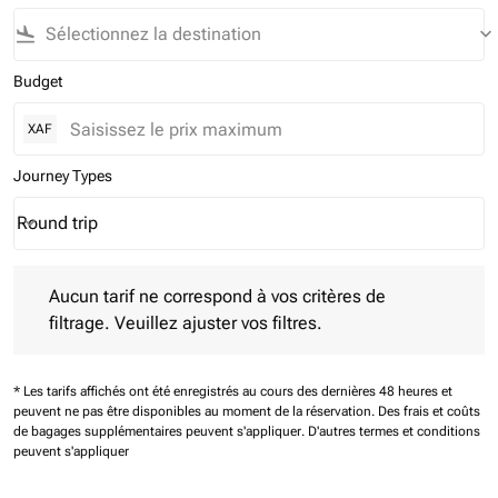
flight_land
keyboard_arrow_down
Budget
XAF
Journey Types
Round trip
keyboard_arrow_down
Journey Types option Round trip Selected
Aucun tarif ne correspond à vos critères de filtrage. Veuillez aj
Aucun tarif ne correspond à vos critères de
filtrage. Veuillez ajuster vos filtres.
* Les tarifs affichés ont été enregistrés au cours des dernières 48 heures et
peuvent ne pas être disponibles au moment de la réservation.
Des frais et coûts
de bagages supplémentaires peuvent s'appliquer.
D'autres termes et conditions
peuvent s'appliquer