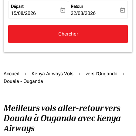
Départ
Retour
today
today
fc-booking-departure-date-aria-label
15/08/2026
fc-booking-return-date-aria-la
22/08/2026
Chercher
Accueil
Kenya Airways Vols
vers l'Ouganda
Douala - Ouganda
Meilleurs vols aller-retour vers
Douala à Ouganda avec Kenya
Airways