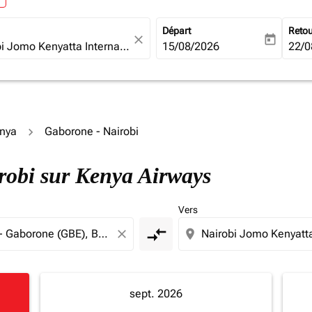
Départ
Reto
close
today
fc-booking-departure-date-ari
15/08/2026
fc-b
22/0
enya
Gaborone - Nairobi
irobi sur Kenya Airways
Vers
compare_arrows
close
location_on
sept. 2026