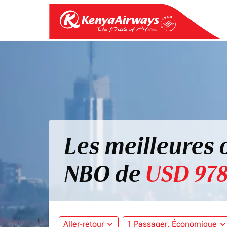
Les meilleures 
NBO de
USD 978
Aller-retour
expand_more
1 Passager, Économique
expand_mo