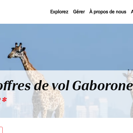
Explorez
Gérer
À propos de nous
offres de vol Gaborone
*
re