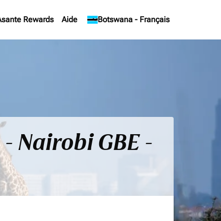
Asante Rewards
Aide
keyboard_arrow_down
Botswana
-
Français
 - Nairobi GBE -