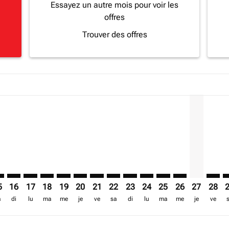
Essayez un autre mois pour voir les
offres
Trouver des offres
a-label USD 978
imer. Trouver des offres
sclaimer. Trouver des offres
s-disclaimer. Trouver des offres
ffers-disclaimer. Trouver des offres
iew-offers-disclaimer. Trouver des offres
mp-view-offers-disclaimer. Trouver des offres
O, 14/08/2026 – 20/08/2026: A partir de USD 978
E–NBO: cmp-view-offers-disclaimer. Trouver des offres
GBE–NBO: cmp-view-offers-disclaimer. Trouver des offres
GBE–NBO: cmp-view-offers-disclaimer. Trouver des of
GBE–NBO: cmp-view-offers-disclaimer. Trouver de
GBE–NBO: cmp-view-offers-disclaimer. Trouve
GBE–NBO: cmp-view-offers-disclaimer. T
GBE–NBO: cmp-view-offers-disclaime
GBE–NBO: cmp-view-offers-discl
GBE–NBO: cmp-view-offers-d
GBE–NBO: cmp-view-offe
GBE–NBO: cmp-view-
GBE–NBO: cmp-v
GBE–NBO, 
GBE–N
G
5
16
17
18
19
20
21
22
23
24
25
26
27
28
a
di
lu
ma
me
je
ve
sa
di
lu
ma
me
je
ve