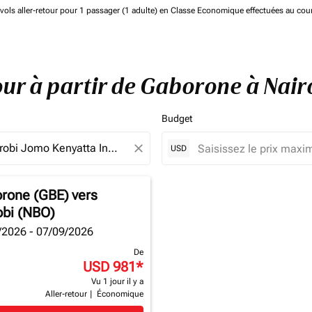
de vols aller-retour pour 1 passager (1 adulte) en Classe Economique effectuées au cou
tour à partir de Gaborone à Nai
Budget
close
USD
rone (GBE)
vers
obi (NBO)
/2026 - 07/09/2026
De
USD 981
*
Vu 1 jour il y a
Aller-retour
|
Économique