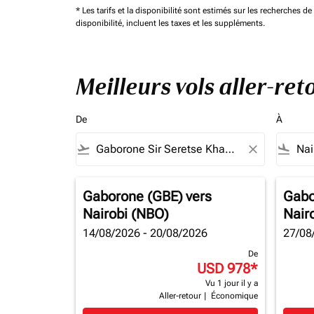
* Les tarifs et la disponibilité sont estimés sur les recherches 
disponibilité, incluent les taxes et les suppléments.
Meilleurs vols aller-re
De
À
flight_takeoff
close
flight_land
Gaborone (GBE)
vers
Gabo
Nairobi (NBO)
Nair
14/08/2026 - 20/08/2026
27/08
De
USD 978
*
Vu 1 jour il y a
Aller-retour
|
Économique