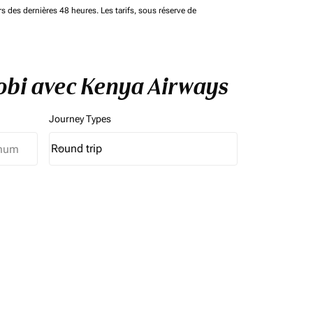
rs des dernières 48 heures. Les tarifs, sous réserve de
robi avec Kenya Airways
Journey Types
Round trip
keyboard_arrow_down
Journey Types option Round trip Selected