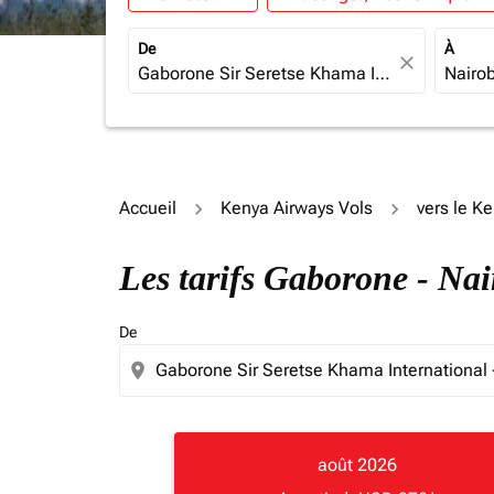
De
À
close
Accueil
Kenya Airways Vols
vers le K
Les tarifs Gaborone - Na
De
location_on
août 2026