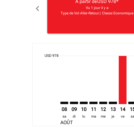
A partir de
USD 978
*
chevron_left
Vu 1 jour il y a
Type de Vol Aller-Retour
|
Classe Economique
cmp-daily-histogram-bars-legend-min-price-ari
USD 978
Displaying fares for août-2026
GBE–NBO: cmp-view-offers-discla
GBE–NBO: cmp-view-offers-di
GBE–NBO: cmp-view-offer
GBE–NBO: cmp-view-o
GBE–NBO: cmp-v
GBE–NBO: c
GBE–NB
GB
08
09
10
11
12
13
14
1
sa
di
lu
ma
me
je
ve
s
AOÛT