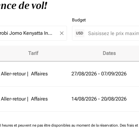
nce de vol!
Budget
close
USD
Tarif
Dates
 de Gaborone à Nairobi et améliorez votre expérience de vol!
Aller-retour
|
Affaires
27/08/2026 - 07/09/2026
Aller-retour
|
Affaires
14/08/2026 - 20/08/2026
 48 heures et peuvent ne pas être disponibles au moment de la réservation.
Des frais e