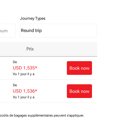
Journey Types
Round trip
keyboard_arrow_down
Journey Types option Round trip Selected
Prix
De
USD 1,535
*
Book now
Vu 1 jour il y a
De
USD 1,536
*
Book now
Vu 1 jour il y a
t coûts de bagages supplémentaires peuvent s'appliquer.