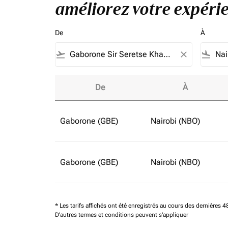
améliorez votre expérie
De
À
flight_takeoff
close
flight_land
De
À
Réservez des vols en classe affaires à partir
Gaborone (GBE)
Nairobi (NBO)
Gaborone (GBE)
Nairobi (NBO)
* Les tarifs affichés ont été enregistrés au cours des dernières
D'autres termes et conditions peuvent s'appliquer