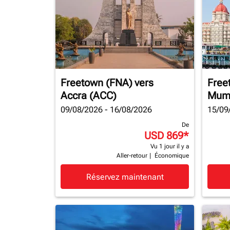
Freetown (FNA)
vers
Free
Accra (ACC)
Mum
09/08/2026 - 16/08/2026
15/09
De
USD 869
*
Vu 1 jour il y a
Aller-retour
|
Économique
Réservez maintenant