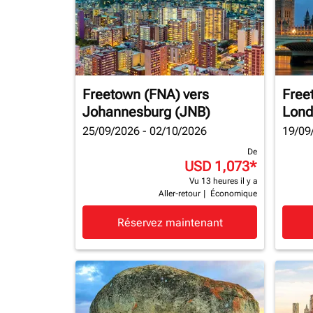
Freetown (FNA)
vers
Free
Johannesburg (JNB)
Lond
25/09/2026 - 02/10/2026
19/09
De
USD 1,073
*
Vu 13 heures il y a
Aller-retour
|
Économique
Réservez maintenant