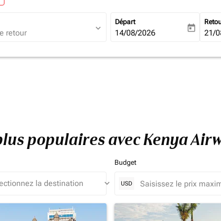
Départ
Reto
expand_more
today
fc-booking-departure-date-ari
14/08/2026
fc-b
21/0
plus populaires avec Kenya Air
Budget
keyboard_arrow_down
USD