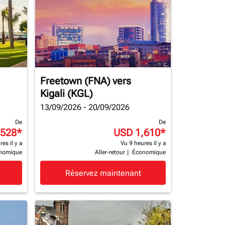
Freetown (FNA)
vers
Kigali (KGL)
13/09/2026 - 20/09/2026
De
De
,528
*
USD 1,610
*
es il y a
Vu 9 heures il y a
nomique
Aller-retour
|
Économique
Réservez maintenant