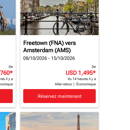
Freetown (FNA)
vers
Amsterdam (AMS)
08/10/2026 - 15/10/2026
De
De
,760
*
USD 1,495
*
es il y a
Vu 14 heures il y a
nomique
Aller-retour
|
Économique
Réservez maintenant