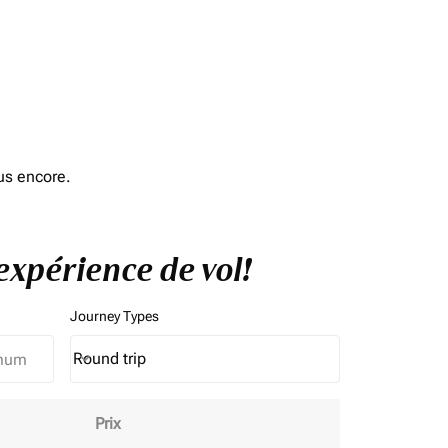
us encore.
expérience de vol!
Journey Types
Round trip
keyboard_arrow_down
Journey Types option Round trip Selected
Prix