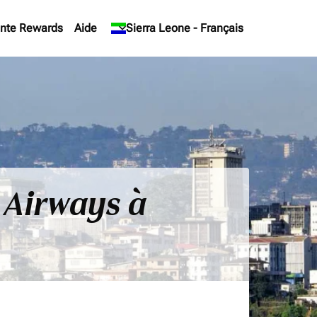
nte Rewards
Aide
keyboard_arrow_down
Sierra Leone
-
Français
 Airways à