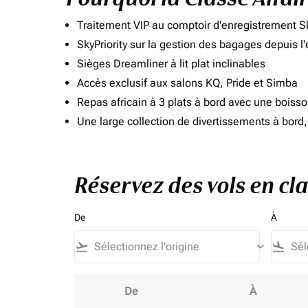
Traitement VIP au comptoir d'enregistrement Sk
SkyPriority sur la gestion des bagages depuis l
Sièges Dreamliner à lit plat inclinables
Accès exclusif aux salons KQ, Pride et Simba
Repas africain à 3 plats à bord avec une boiss
Une large collection de divertissements à bor
Réservez des vols en cla
De
À
flight_takeoff
keyboard_arrow_down
flight_land
De
À