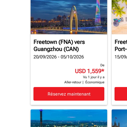
Freetown (FNA)
vers
Free
Guangzhou (CAN)
Port
20/09/2026 - 05/10/2026
15/09
De
USD 1,559
*
Vu 1 jour il y a
Aller-retour
|
Économique
Réservez maintenant