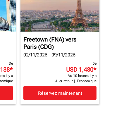
Freetown (FNA)
vers
Paris (CDG)
02/11/2026 - 09/11/2026
De
De
,138
*
USD 1,480
*
es il y a
Vu 10 heures il y a
nomique
Aller-retour
|
Économique
Réservez maintenant