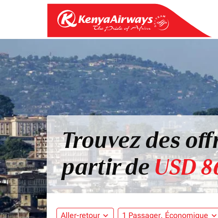
Trouvez des off
partir de
USD 8
Aller-retour
expand_more
1 Passager, Économique
expand_mo