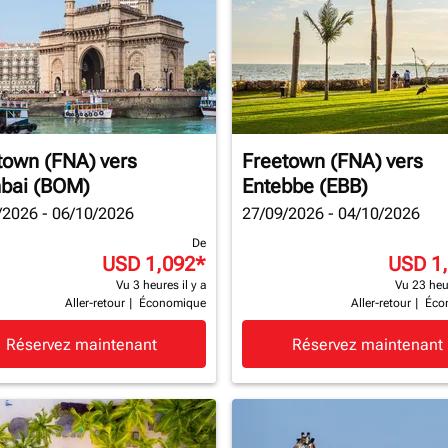
town (FNA)
vers
Freetown (FNA)
vers
bai (BOM)
Entebbe (EBB)
/2026 - 06/10/2026
27/09/2026 - 04/10/2026
De
USD 1,092
*
USD 1
Vu 3 heures il y a
Vu 23 heur
Aller-retour
|
Économique
Aller-retour
|
Éco
Réservez maintenant
Réservez maintenant