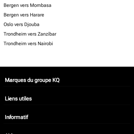
Bergen vers Mombasa
Bergen vers Harare
Oslo vers Djouba
Trondheim vers Zanzíbar
Trondheim vers Nairobi
Marques du groupe KQ
keyboard_arrow_down
Liens utiles
keyboard_arrow_down
Informatif
keyboard_arrow_down