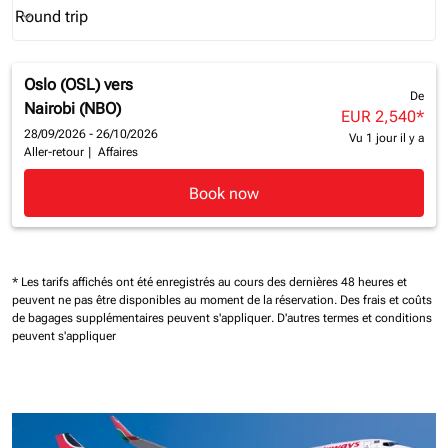
Round trip
keyboard_arrow_down
Journey Types option Round trip Selected
Oslo (OSL)
vers
De
Nairobi (NBO)
EUR 2,540
*
28/09/2026 - 26/10/2026
Vu 1 jour il y a
Aller-retour
|
Affaires
Book now
* Les tarifs affichés ont été enregistrés au cours des dernières 48 heures et
peuvent ne pas être disponibles au moment de la réservation.
Des frais et coûts
de bagages supplémentaires peuvent s'appliquer.
D'autres termes et conditions
peuvent s'appliquer