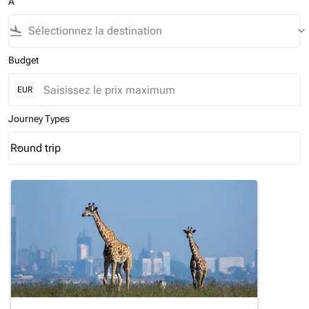
À
flight_land
keyboard_arrow_down
Budget
EUR
Journey Types
Round trip
keyboard_arrow_down
Journey Types option Round trip Selected