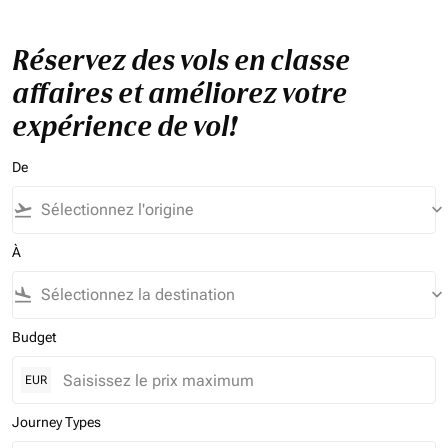
Réservez des vols en classe
affaires et améliorez votre
expérience de vol!
De
flight_takeoff
keyboard_arrow_down
À
flight_land
keyboard_arrow_down
Budget
EUR
Journey Types