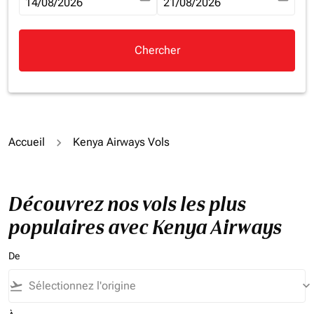
fc-booking-departure-date-aria-label
14/08/2026
fc-booking-return-date-aria-la
21/08/2026
Chercher
Accueil
Kenya Airways Vols
Découvrez nos vols les plus
populaires avec Kenya Airways
De
flight_takeoff
keyboard_arrow_down