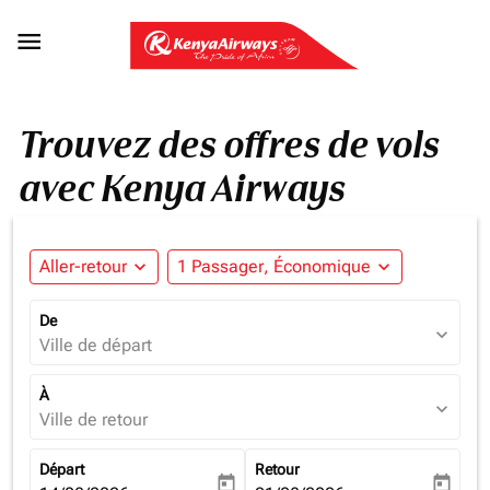

Trouvez des offres de vols
avec Kenya Airways
Aller-retour
expand_more
1 Passager, Économique
expand_more
De
expand_more
Ville de départ
À
expand_more
Ville de retour
Départ
Retour
today
today