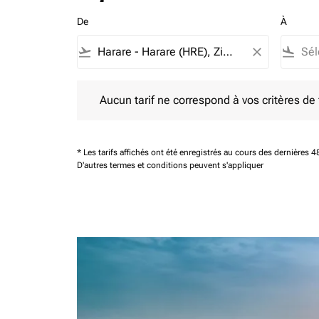
De
À
flight_takeoff
close
flight_land
Aucun tarif ne correspond à vos critères de filtrag
Aucun tarif ne correspond à vos critères de fi
* Les tarifs affichés ont été enregistrés au cours des dernières
D'autres termes et conditions peuvent s'appliquer