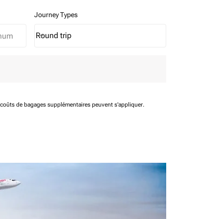
Journey Types
Round trip
keyboard_arrow_down
Journey Types option Round trip Selected
t coûts de bagages supplémentaires peuvent s'appliquer.