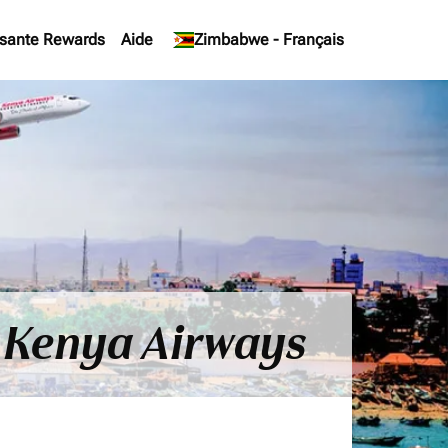
sante Rewards
Aide
keyboard_arrow_down
Zimbabwe
-
Français
r Kenya Airways