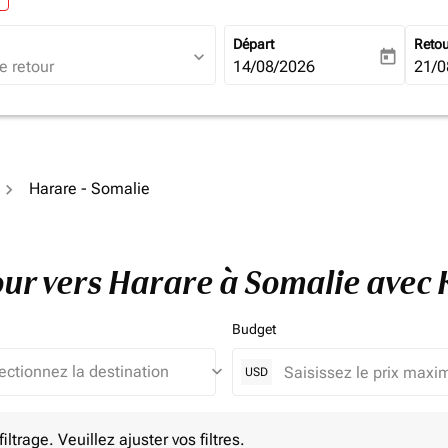
Départ
Reto
expand_more
today
fc-booking-departure-date-ari
14/08/2026
fc-b
21/0
Harare - Somalie
tour vers Harare à Somalie avec
Budget
keyboard_arrow_down
USD
e. Veuillez ajuster vos filtres.
ltrage. Veuillez ajuster vos filtres.