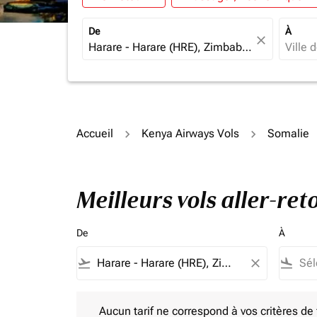
De
À
close
Accueil
Kenya Airways Vols
Somalie
Meilleurs vols aller-re
De
À
flight_takeoff
close
flight_land
Aucun tarif ne correspond à vos critères de filtrag
Aucun tarif ne correspond à vos critères de fi