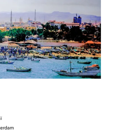
ï
terdam