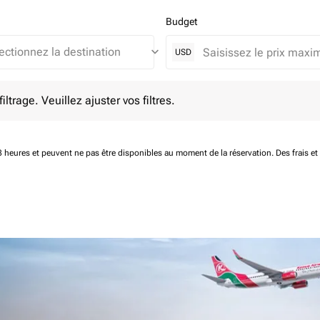
Budget
keyboard_arrow_down
USD
e. Veuillez ajuster vos filtres.
ltrage. Veuillez ajuster vos filtres.
 48 heures et peuvent ne pas être disponibles au moment de la réservation.
Des frais e