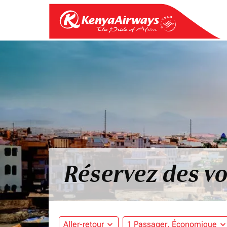
Réservez des v
Aller-retour
expand_more
1 Passager, Économique
expand_mo