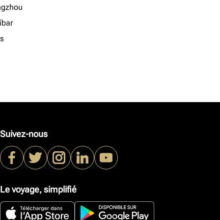
ngzhou
íbar
s
Suivez-nous
Le voyage, simplifié