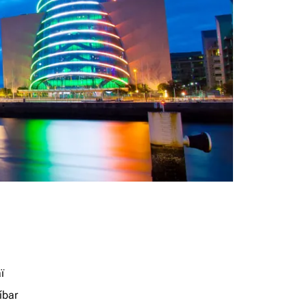
ï
íbar