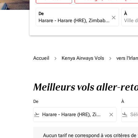
De
À
close
Accueil
Kenya Airways Vols
vers l'Irla
Meilleurs vols aller-re
De
À
flight_takeoff
close
flight_land
Aucun tarif ne correspond à vos critères de filtrag
Aucun tarif ne correspond à vos critères de fi