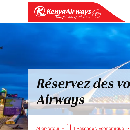
Réservez des vo
Airways
Aller-retour
expand_more
1 Passager, Économique
expand_mo