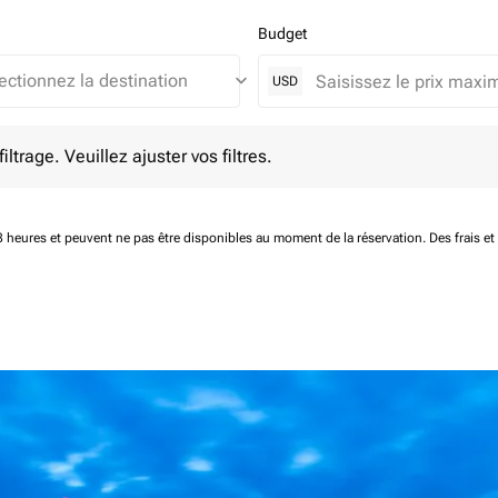
Budget
keyboard_arrow_down
USD
e. Veuillez ajuster vos filtres.
ltrage. Veuillez ajuster vos filtres.
 48 heures et peuvent ne pas être disponibles au moment de la réservation.
Des frais e