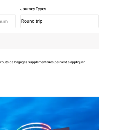
Journey Types
Round trip
keyboard_arrow_down
Journey Types option Round trip Selected
t coûts de bagages supplémentaires peuvent s'appliquer.