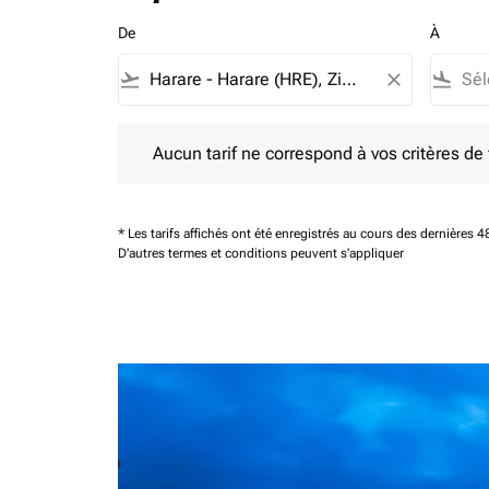
De
À
flight_takeoff
close
flight_land
Aucun tarif ne correspond à vos critères de filtrag
Aucun tarif ne correspond à vos critères de fi
* Les tarifs affichés ont été enregistrés au cours des dernières
D'autres termes et conditions peuvent s'appliquer