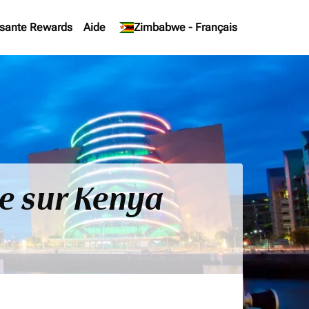
sante Rewards
Aide
keyboard_arrow_down
Zimbabwe
-
Français
de sur Kenya