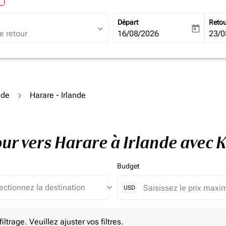
Départ
Reto
expand_more
today
fc-booking-departure-date-ari
16/08/2026
fc-b
23/0
nde
Harare - Irlande
tour vers Harare à Irlande avec
Budget
keyboard_arrow_down
USD
e. Veuillez ajuster vos filtres.
ltrage. Veuillez ajuster vos filtres.