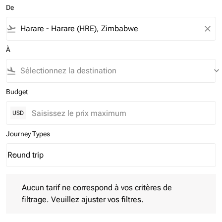
De
flight_takeoff
close
À
flight_land
keyboard_arrow_down
Budget
USD
Journey Types
Round trip
keyboard_arrow_down
Journey Types option Round trip Selected
Aucun tarif ne correspond à vos critères de filtrage. Veuillez aj
Aucun tarif ne correspond à vos critères de
filtrage. Veuillez ajuster vos filtres.