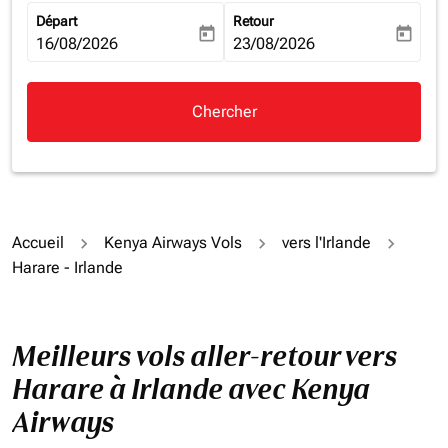
Départ
Retour
today
today
fc-booking-departure-date-aria-label
16/08/2026
fc-booking-return-date-aria-la
23/08/2026
Chercher
Accueil
Kenya Airways Vols
vers l'Irlande
Harare - Irlande
Meilleurs vols aller-retour vers
Harare à Irlande avec Kenya
Airways