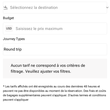
flight_land
keyboard_arrow_down
Budget
USD
Journey Types
Round trip
keyboard_arrow_down
Journey Types option Round trip Selected
Aucun tarif ne correspond à vos critères de filtrage. Veuillez aj
Aucun tarif ne correspond à vos critères de
filtrage. Veuillez ajuster vos filtres.
* Les tarifs affichés ont été enregistrés au cours des dernières 48 heures et
peuvent ne pas être disponibles au moment de la réservation.
Des frais et coûts
de bagages supplémentaires peuvent s'appliquer.
D'autres termes et conditions
peuvent s'appliquer