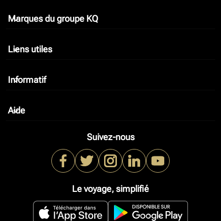
Marques du groupe KQ
keyboard_arrow_down
Liens utiles
keyboard_arrow_down
Informatif
keyboard_arrow_down
Aide
keyboard_arrow_down
Suivez-nous
Le voyage, simplifié