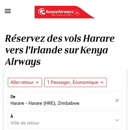

Réservez des vols Harare
vers l'Irlande sur Kenya
Airways
Aller-retour
expand_more
1 Passager, Économique
expand_more
De
close
Harare - Harare (HRE), Zimbabwe
À
expand_more
Ville de retour