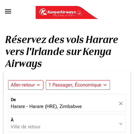

Réservez des vols Harare
vers l'Irlande sur Kenya
Airways
Aller-retour
expand_more
1 Passager, Économique
expand_more
De
close
Harare - Harare (HRE), Zimbabwe
À
expand_more
Ville de retour