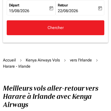
Départ
Retour
today
today
fc-booking-departure-date-aria-label
15/08/2026
fc-booking-return-date-aria-la
22/08/2026
Chercher
Accueil
Kenya Airways Vols
vers l'Irlande
Harare - Irlande
Meilleurs vols aller-retour vers
Harare à Irlande avec Kenya
Airways