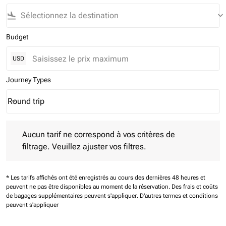
flight_land
keyboard_arrow_down
Budget
USD
Journey Types
Round trip
keyboard_arrow_down
Journey Types option Round trip Selected
Aucun tarif ne correspond à vos critères de filtrage. Veuillez aj
Aucun tarif ne correspond à vos critères de
filtrage. Veuillez ajuster vos filtres.
* Les tarifs affichés ont été enregistrés au cours des dernières 48 heures et
peuvent ne pas être disponibles au moment de la réservation.
Des frais et coûts
de bagages supplémentaires peuvent s'appliquer.
D'autres termes et conditions
peuvent s'appliquer