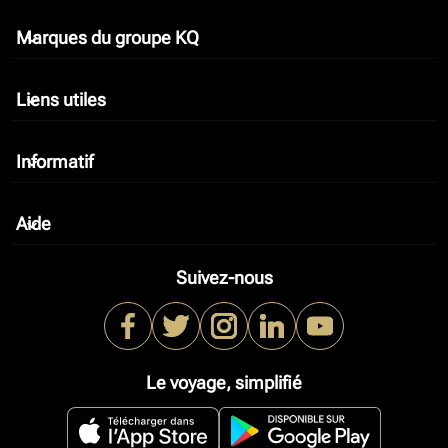
Marques du groupe KQ
keyboard_arrow_down
Liens utiles
keyboard_arrow_down
Informatif
keyboard_arrow_down
Aide
keyboard_arrow_down
Suivez-nous
Le voyage, simplifié