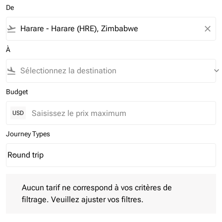
De
flight_takeoff
close
À
flight_land
keyboard_arrow_down
Budget
USD
Journey Types
Round trip
keyboard_arrow_down
Journey Types option Round trip Selected
Aucun tarif ne correspond à vos critères de filtrage. Veuillez aj
Aucun tarif ne correspond à vos critères de
filtrage. Veuillez ajuster vos filtres.