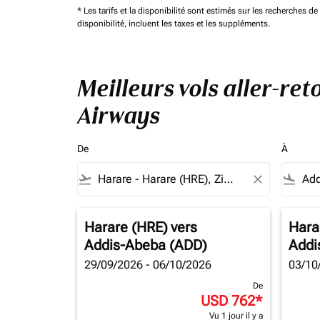
* Les tarifs et la disponibilité sont estimés sur les recherches 
disponibilité, incluent les taxes et les suppléments.
Meilleurs vols aller-re
Airways
De
À
flight_takeoff
close
flight_land
Harare (HRE)
vers
Hara
Addis-Abeba (ADD)
Addi
29/09/2026 - 06/10/2026
03/10
De
USD 762
*
Vu 1 jour il y a