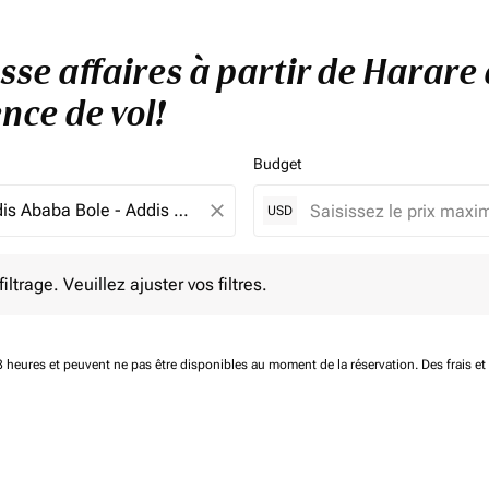
asse affaires à partir de Harare
nce de vol!
Budget
close
USD
e. Veuillez ajuster vos filtres.
ltrage. Veuillez ajuster vos filtres.
 48 heures et peuvent ne pas être disponibles au moment de la réservation.
Des frais e