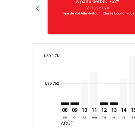
A partir de
USD 762
*
chevron_left
Vu 1 jour il y a
Type de Vol Aller-Retour
|
Classe Economique
cmp-daily-histogram-bars-legend-max-price-ari
USD 1.7K
Displaying fares for août-2026
HRE–ADD: cmp-view-offers-discla
HRE–ADD: cmp-view-offers-di
HRE–ADD, 10/08/2026 – 
HRE–ADD, 11/08/202
HRE–ADD: cmp-v
HRE–ADD: c
HRE–AD
HR
cmp-daily-histogram-bars-legend-min-price-ari
USD 762
08
09
10
11
12
13
14
1
sa
di
lu
ma
me
je
ve
s
AOÛT