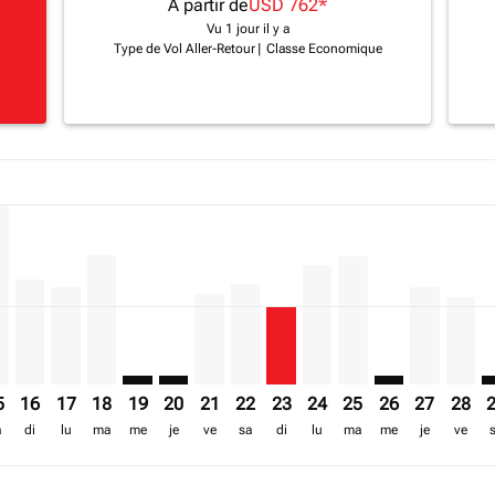
A partir de
USD 762
*
Vu 1 jour il y a
Type de Vol Aller-Retour
|
Classe Economique
a-label USD 1.7K
imer. Trouver des offres
sclaimer. Trouver des offres
17/08/2026: A partir de USD 888
6 – 18/08/2026: A partir de USD 1,161
iew-offers-disclaimer. Trouver des offres
mp-view-offers-disclaimer. Trouver des offres
D, 14/08/2026 – 21/08/2026: A partir de USD 940
E–ADD, 15/08/2026 – 22/08/2026: A partir de USD 1,746
HRE–ADD, 16/08/2026 – 23/08/2026: A partir de USD 1,013
HRE–ADD, 17/08/2026 – 24/08/2026: A partir de USD 
HRE–ADD, 18/08/2026 – 25/08/2026: A partir de U
HRE–ADD: cmp-view-offers-disclaimer. Trouve
HRE–ADD: cmp-view-offers-disclaimer. Tr
HRE–ADD, 21/08/2026 – 28/08/2026: 
HRE–ADD, 22/08/2026 – 29/08/20
HRE–ADD, 23/08/2026 – 30/0
HRE–ADD, 24/08/2026 – 
HRE–ADD, 25/08/202
HRE–ADD: cmp-v
HRE–ADD, 
HRE–A
H
a-label USD 762
5
16
17
18
19
20
21
22
23
24
25
26
27
28
a
di
lu
ma
me
je
ve
sa
di
lu
ma
me
je
ve