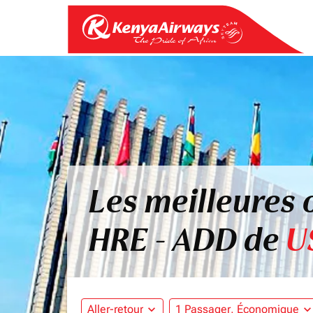
Les meilleures 
HRE - ADD de
U
Aller-retour
expand_more
1 Passager, Économique
expand_mo