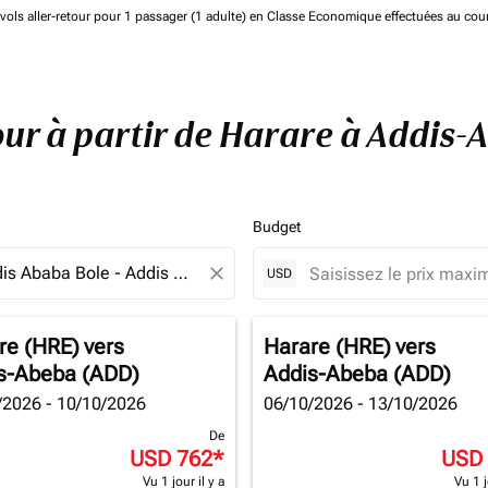
de vols aller-retour pour 1 passager (1 adulte) en Classe Economique effectuées au cou
tour à partir de Harare à Addis
Budget
close
USD
re (HRE)
vers
Harare (HRE)
vers
s-Abeba (ADD)
Addis-Abeba (ADD)
/2026 - 10/10/2026
06/10/2026 - 13/10/2026
De
USD 762
*
USD
Vu 1 jour il y a
Vu 1 j