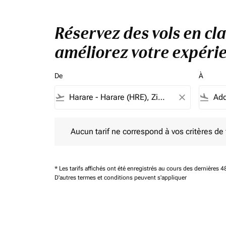
Réservez des vols en cl
améliorez votre expérie
De
À
flight_takeoff
close
flight_land
Aucun tarif ne correspond à vos critères de filtrag
Aucun tarif ne correspond à vos critères de fi
* Les tarifs affichés ont été enregistrés au cours des dernières
D'autres termes et conditions peuvent s'appliquer