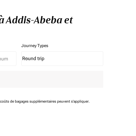
 à Addis-Abeba et
Journey Types
Round trip
keyboard_arrow_down
Journey Types option Round trip Selected
t coûts de bagages supplémentaires peuvent s'appliquer.