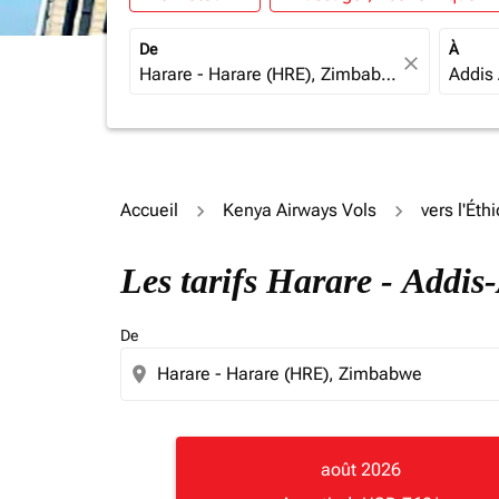
De
À
close
Accueil
Kenya Airways Vols
vers l'Éth
Les tarifs Harare - Addi
De
location_on
août 2026