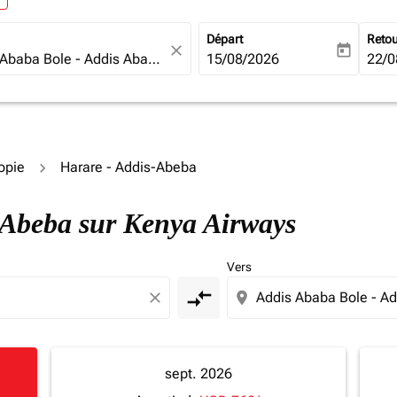
Départ
Reto
close
today
fc-booking-departure-date-ari
15/08/2026
fc-b
22/0
iopie
Harare - Addis-Abeba
s-Abeba sur Kenya Airways
Vers
compare_arrows
close
location_on
sept. 2026