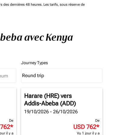
rs des dernières 48 heures. Les tarifs, sous réserve de
-Abeba avec Kenya
Journey Types
Round trip
keyboard_arrow_down
Journey Types option Round trip Selected
Harare (HRE)
vers
Addis-Abeba (ADD)
19/10/2026 - 26/10/2026
De
De
 762
*
USD 762
*
our il y a
Vu 1 jour il y a