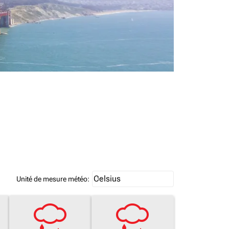
Weather unit option Celsius Select
Celsius
keyboard_arrow_down
Unité de mesure météo
: