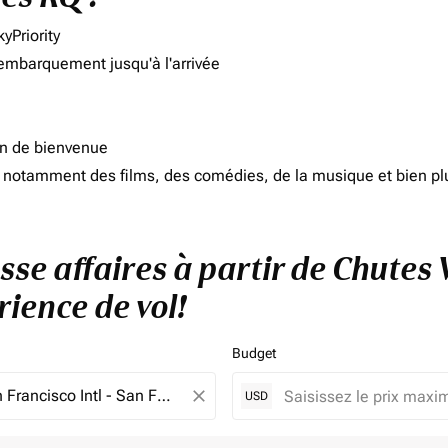
yPriority
'embarquement jusqu'à l'arrivée
on de bienvenue
d, notamment des films, des comédies, de la musique et bien pl
sse affaires à partir de Chutes 
rience de vol!
Budget
close
USD
e. Veuillez ajuster vos filtres.