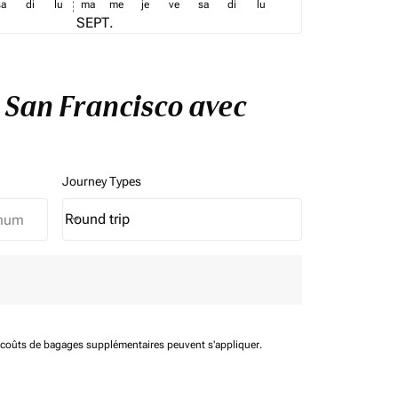
sa
di
lu
ma
me
je
ve
sa
di
lu
SEPT.
à San Francisco avec
Journey Types
Round trip
keyboard_arrow_down
Journey Types option Round trip Selected
t coûts de bagages supplémentaires peuvent s'appliquer.