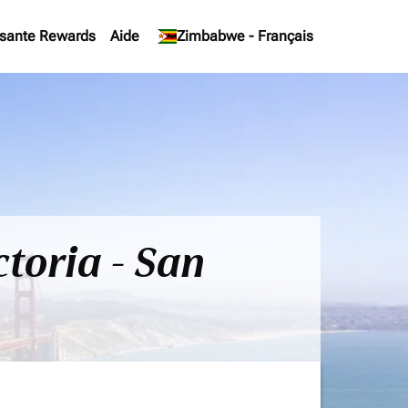
sante Rewards
Aide
keyboard_arrow_down
Zimbabwe
-
Français
ctoria - San