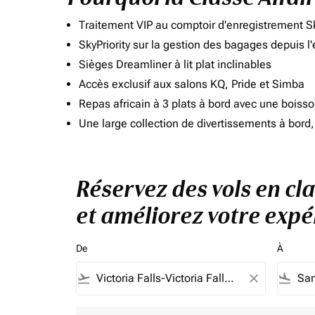
Traitement VIP au comptoir d'enregistrement Sk
SkyPriority sur la gestion des bagages depuis l
Sièges Dreamliner à lit plat inclinables
Accès exclusif aux salons KQ, Pride et Simba
Repas africain à 3 plats à bord avec une boiss
Une large collection de divertissements à bor
Réservez des vols en cla
et améliorez votre expé
De
À
flight_takeoff
close
flight_land
Aucun tarif ne correspond à vos critères de filtrag