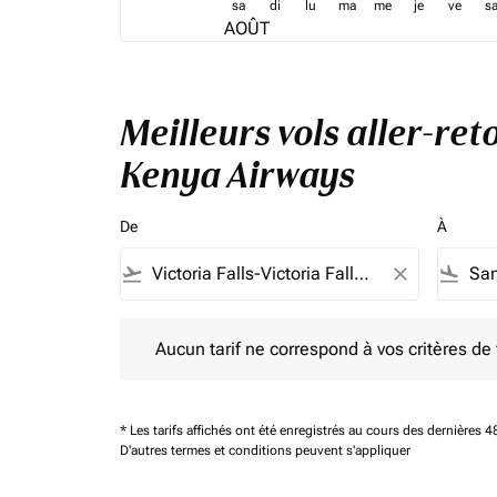
sa
di
lu
ma
me
je
ve
s
AOÛT
Meilleurs vols aller-ret
Kenya Airways
De
À
flight_takeoff
close
flight_land
Aucun tarif ne correspond à vos critères de filtrag
Aucun tarif ne correspond à vos critères de fi
* Les tarifs affichés ont été enregistrés au cours des dernières
D'autres termes et conditions peuvent s'appliquer