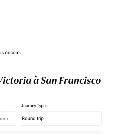
us encore.
Victoria à San Francisco
Journey Types
Round trip
keyboard_arrow_down
Journey Types option Round trip Selected