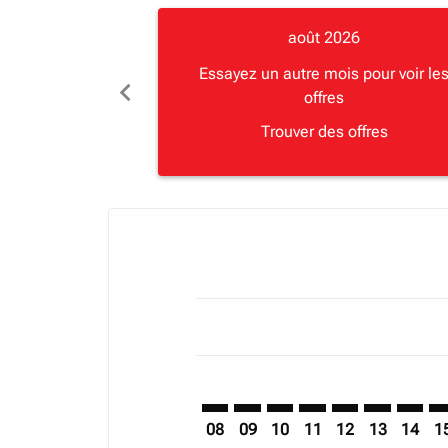
août 2026
Essayez un autre mois pour voir le
chevron_left
offres
Trouver des offres
Displaying fares for août-2026
VFA–SFO: cmp-view-offers-disclai
VFA–SFO: cmp-view-offers-di
VFA–SFO: cmp-view-offer
VFA–SFO: cmp-view-o
VFA–SFO: cmp-vi
VFA–SFO: c
VFA–SF
VF
08
09
10
11
12
13
14
1