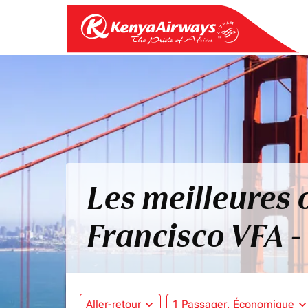
Les meilleures o
Francisco VFA -
Aller-retour
expand_more
1 Passager, Économique
expand_mo