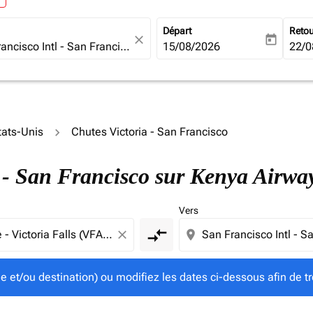
Départ
Reto
close
today
fc-booking-departure-date-ari
15/08/2026
fc-b
22/0
tats-Unis
Chutes Victoria - San Francisco
gine et/ou destination) ou modifiez les dates ci-dessous afin
a - San Francisco sur Kenya Airwa
Vers
compare_arrows
close
location_on
ine et/ou destination) ou modifiez les dates ci-dessous afin de tr