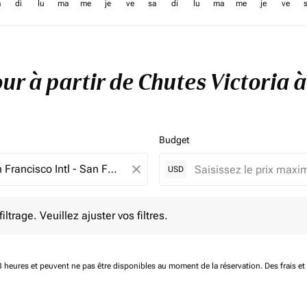
a
di
lu
ma
me
je
ve
sa
di
lu
ma
me
je
ve
our à partir de Chutes Victoria 
Budget
close
USD
e. Veuillez ajuster vos filtres.
ltrage. Veuillez ajuster vos filtres.
 48 heures et peuvent ne pas être disponibles au moment de la réservation.
Des frais e