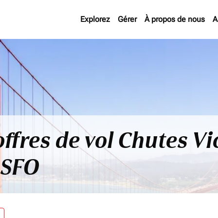
Explorez
Gérer
À propos de nous
A
ffres de vol Chutes Vi
 SFO
re