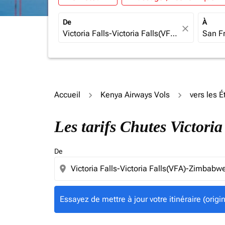
De
À
close
Accueil
Kenya Airways Vols
vers les É
Essayez de mettre à jour votre itinéraire (ori
Les tarifs Chutes Victori
De
location_on
Essayez de mettre à jour votre itinéraire (orig