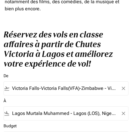
notamment des films, des comédies, de la musique et
bien plus encore.
Réservez des vols en classe
affaires à partir de Chutes
Victoria à Lagos et améliorez
votre expérience de vol!
De
flight_takeoff
close
À
flight_land
close
Budget