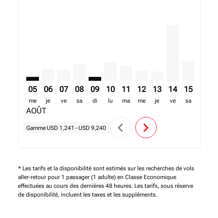
VFA–LOS: cmp-view-offers-disclaimer. Trouver des of
VFA–LOS, 06/08/2026 – 13/08/2026: A partir de 
VFA–LOS, 07/08/2026 – 14/08/2026: A partir
VFA–LOS, 08/08/2026 – 15/08/2026: A pa
VFA–LOS: cmp-view-offers-disclaime
VFA–LOS, 10/08/2026 – 17/08/20
VFA–LOS, 11/08/2026 – 18/0
VFA–LOS, 12/08/2026 – 
VFA–LOS, 13/08/20
VFA–LOS, 14/0
VFA–LOS, 
VFA–L
V
05
06
07
08
09
10
11
12
13
14
15
16
me
je
ve
sa
di
lu
ma
me
je
ve
sa
di
AOÛT
chevron_left
chevron_right
Gamme
USD 1,241
-
USD 9,240
* Les tarifs et la disponibilité sont estimés sur les recherches de vols
aller-retour pour 1 passager (1 adulte) en Classe Economique
effectuées au cours des dernières 48 heures. Les tarifs, sous réserve
de disponibilité, incluent les taxes et les suppléments.