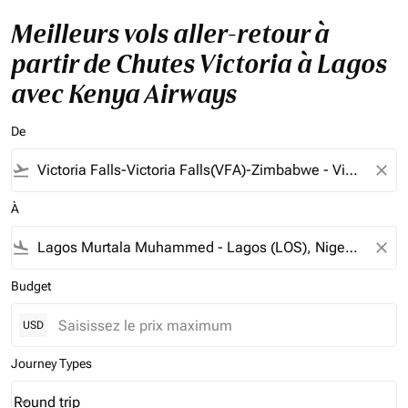
Meilleurs vols aller-retour à
partir de Chutes Victoria à Lagos
avec Kenya Airways
De
flight_takeoff
close
À
flight_land
close
Budget
USD
Journey Types
Round trip
keyboard_arrow_down