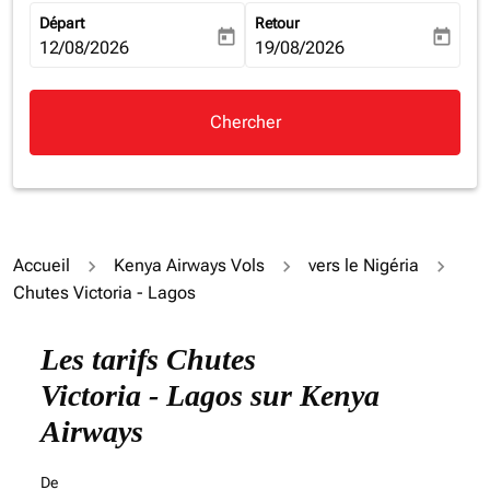
Départ
Retour
today
today
fc-booking-departure-date-aria-label
12/08/2026
fc-booking-return-date-aria-la
19/08/2026
Chercher
Accueil
Kenya Airways Vols
vers le Nigéria
Chutes Victoria - Lagos
Les tarifs Chutes
Victoria - Lagos sur Kenya
Airways
De