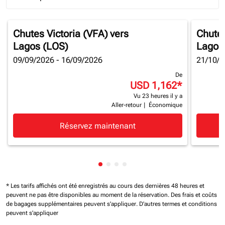
Journey Types option Round trip Selected
Chutes Victoria (VFA)
vers
Chutes
Lagos (LOS)
Lagos
09/09/2026 - 16/09/2026
21/10/2
De
USD 1,162
*
Vu 23 heures il y a
Aller-retour
|
Économique
Réservez maintenant
Affichage de cmp-pagination-sh
Affichage de cmp-pagination-
Affichage de cmp-paginatio
Affichage de cmp-paginat
* Les tarifs affichés ont été enregistrés au cours des dernières 48 heures et
peuvent ne pas être disponibles au moment de la réservation.
Des frais et coûts
de bagages supplémentaires peuvent s'appliquer.
D'autres termes et conditions
peuvent s'appliquer