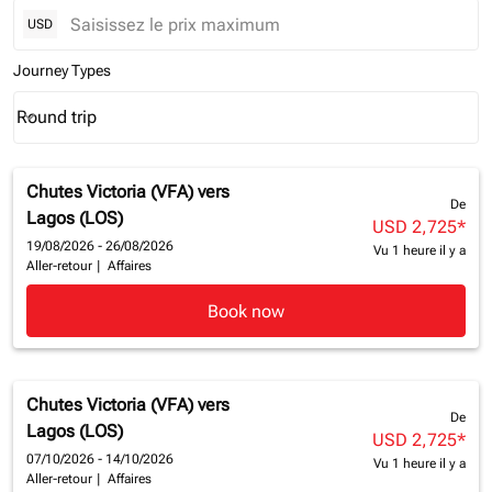
USD
Journey Types
Round trip
keyboard_arrow_down
Journey Types option Round trip Selected
Chutes Victoria (VFA)
vers
De
Lagos (LOS)
USD 2,725
*
19/08/2026 - 26/08/2026
Vu 1 heure il y a
Aller-retour
|
Affaires
Book now
Chutes Victoria (VFA)
vers
De
Lagos (LOS)
USD 2,725
*
07/10/2026 - 14/10/2026
Vu 1 heure il y a
Aller-retour
|
Affaires