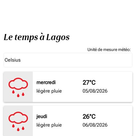
Le temps à Lagos
Unité de mesure météo
:
Weather unit option Celsius Selected
Celsius
keyboard_arrow_down
27°C
mercredi
légère pluie
05/08/2026
26°C
jeudi
légère pluie
06/08/2026