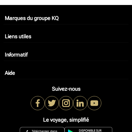
Marques du groupe KQ
keyboard_arrow_down
Liens utiles
keyboard_arrow_down
Informatif
keyboard_arrow_down
Aide
keyboard_arrow_down
Suivez-nous
Le voyage, simplifié