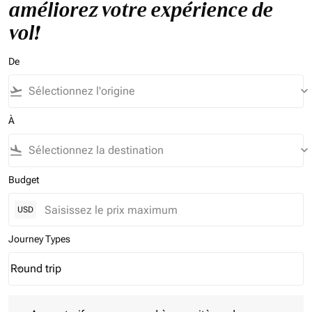
améliorez votre expérience de
vol!
De
flight_takeoff
keyboard_arrow_down
À
flight_land
keyboard_arrow_down
Budget
USD
Journey Types
Round trip
keyboard_arrow_down
Journey Types option Round trip Selected
Aucun tarif ne correspond à vos critères de filtrage. Veuillez aj