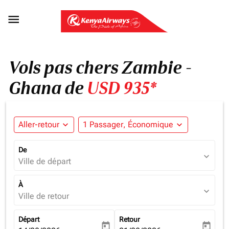

Vols pas chers Zambie -
Ghana de
USD 935*
Aller-retour
expand_more
1 Passager, Économique
expand_more
De
expand_more
Ville de départ
À
expand_more
Ville de retour
Départ
Retour
today
today