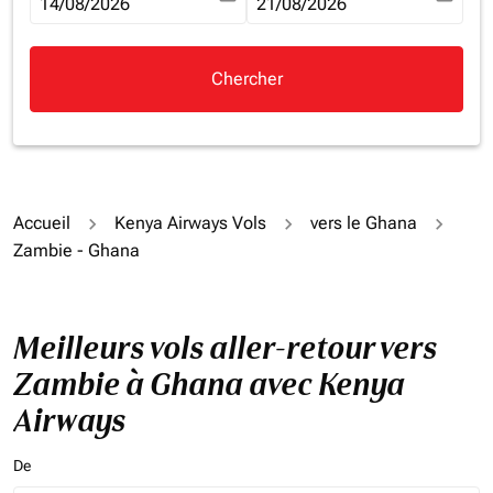
fc-booking-departure-date-aria-label
14/08/2026
fc-booking-return-date-aria-la
21/08/2026
Chercher
Accueil
Kenya Airways Vols
vers le Ghana
Zambie - Ghana
Meilleurs vols aller-retour vers
Zambie à Ghana avec Kenya
Airways
De