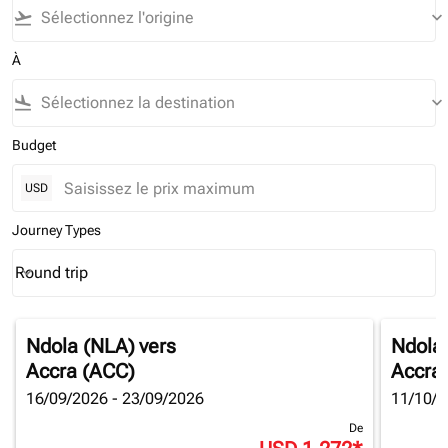
flight_takeoff
keyboard_arrow_down
À
flight_land
keyboard_arrow_down
Budget
USD
Journey Types
Round trip
keyboard_arrow_down
Journey Types option Round trip Selected
Ndola (NLA)
vers
Ndola
Accra (ACC)
Accra
16/09/2026 - 23/09/2026
11/10/2
De