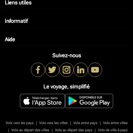
Liens utiles
keyboard_arrow_down
Informatif
keyboard_arrow_down
Aide
keyboard_arrow_down
Suivez-nous
Le voyage, simplifié
|
|
|
Vols vers les pays
Vols vers les villes
Vols entre pays
Vols entre villes
|
|
|
Vols au départ des villes
Vols au départ des pays
Vols de ville à pays