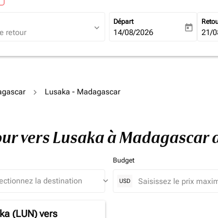
Départ
Reto
expand_more
today
fc-booking-departure-date-ari
14/08/2026
fc-b
21/0
agascar
Lusaka - Madagascar
etour vers Lusaka à Madagascar
Budget
keyboard_arrow_down
USD
ka (LUN)
vers