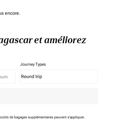
us encore.
dagascar et améliorez
Journey Types
Round trip
keyboard_arrow_down
Journey Types option Round trip Selected
t coûts de bagages supplémentaires peuvent s'appliquer.