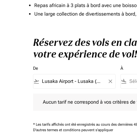
Repas africain à 3 plats à bord avec une boiss
Une large collection de divertissements à bor
Réservez des vols en cl
votre expérience de vol!
De
À
flight_takeoff
close
flight_land
Aucun tarif ne correspond à vos critères de filtrag
Aucun tarif ne correspond à vos critères de fi
* Les tarifs affichés ont été enregistrés au cours des dernières
D'autres termes et conditions peuvent s'appliquer