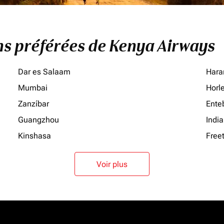
ons préférées de Kenya Airways
Dar es Salaam
Hara
Mumbai
Horl
Zanzíbar
Ente
Guangzhou
Indi
Kinshasa
Free
Voir plus