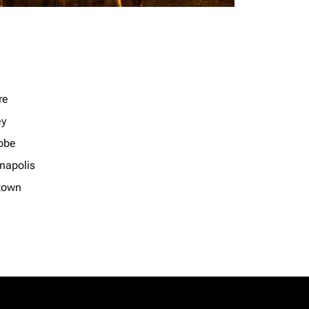
re
ey
bbe
anapolis
town