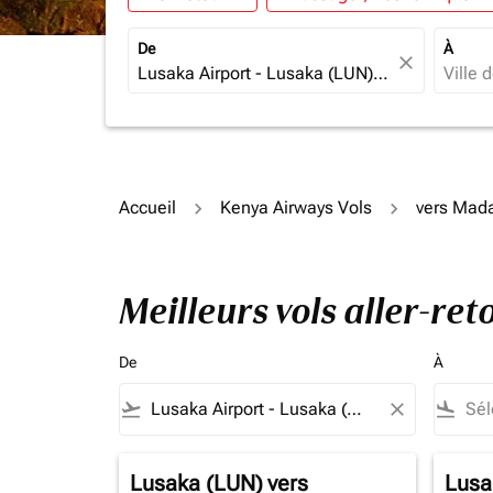
De
À
close
Accueil
Kenya Airways Vols
vers Mad
Meilleurs vols aller-r
De
À
flight_takeoff
close
flight_land
Lusaka (LUN)
vers
Lusa