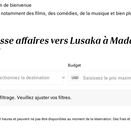
on de bienvenue
d, notamment des films, des comédies, de la musique et bien pl
asse affaires vers Lusaka à Ma
Budget
keyboard_arrow_down
USD
e. Veuillez ajuster vos filtres.
ltrage. Veuillez ajuster vos filtres.
 48 heures et peuvent ne pas être disponibles au moment de la réservation.
Des frais e