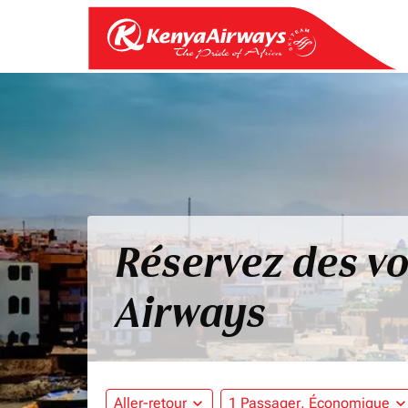
Réservez des vo
Airways
Aller-retour
expand_more
1 Passager, Économique
expand_mo