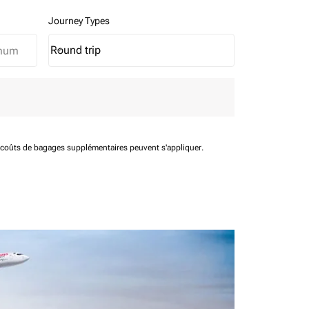
Journey Types
Round trip
keyboard_arrow_down
Journey Types option Round trip Selected
t coûts de bagages supplémentaires peuvent s'appliquer.