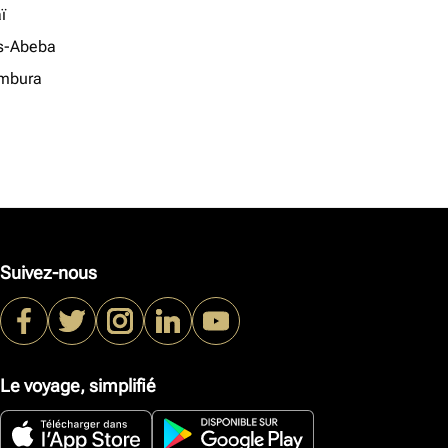
ï
s-Abeba
mbura
Suivez-nous
Le voyage, simplifié