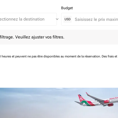
Budget
keyboard_arrow_down
USD
e. Veuillez ajuster vos filtres.
ltrage. Veuillez ajuster vos filtres.
 48 heures et peuvent ne pas être disponibles au moment de la réservation.
Des frais e