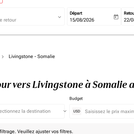
Départ
Reto
expand_more
today
fc-booking-departure-date-ari
15/08/2026
fc-b
22/0
Livingstone - Somalie
tour vers Livingstone à Somalie
Budget
keyboard_arrow_down
USD
e. Veuillez ajuster vos filtres.
ltrage. Veuillez ajuster vos filtres.