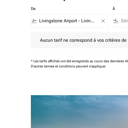
De
À
flight_takeoff
close
flight_land
Aucun tarif ne correspond à vos critères de filtrag
Aucun tarif ne correspond à vos critères de fi
* Les tarifs affichés ont été enregistrés au cours des dernières
D'autres termes et conditions peuvent s'appliquer