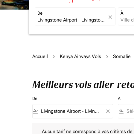
De
À
close
Accueil
Kenya Airways Vols
Somalie
Meilleurs vols aller-re
De
À
flight_takeoff
close
flight_land
Aucun tarif ne correspond à vos critères de filtrag
Aucun tarif ne correspond à vos critères de fi