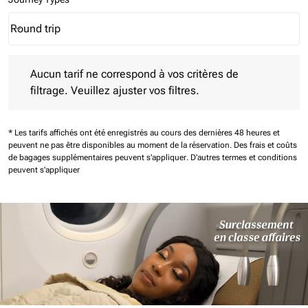
Round trip
keyboard_arrow_down
Journey Types option Round trip Selected
Aucun tarif ne correspond à vos critères de filtrage. Veuillez aj
Aucun tarif ne correspond à vos critères de
filtrage. Veuillez ajuster vos filtres.
* Les tarifs affichés ont été enregistrés au cours des dernières 48 heures et
peuvent ne pas être disponibles au moment de la réservation.
Des frais et coûts
de bagages supplémentaires peuvent s'appliquer.
D'autres termes et conditions
peuvent s'appliquer