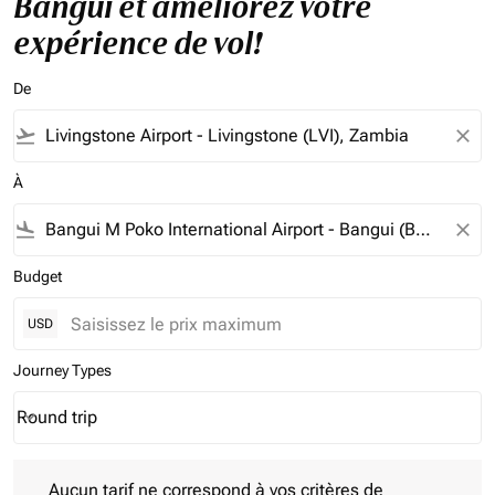
Bangui et améliorez votre
expérience de vol!
De
flight_takeoff
close
À
flight_land
close
Budget
USD
Journey Types
Round trip
keyboard_arrow_down
Journey Types option Round trip Selected
Aucun tarif ne correspond à vos critères de filtrage. Veuillez aj
Aucun tarif ne correspond à vos critères de