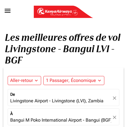

Les meilleures offres de vol
Livingstone - Bangui LVI -
BGF
Aller-retour
expand_more
1 Passager, Économique
expand_more
De
close
Livingstone Airport - Livingstone (LVI), Zambia
À
close
Bangui M Poko International Airport - Bangui (BGF), Centra