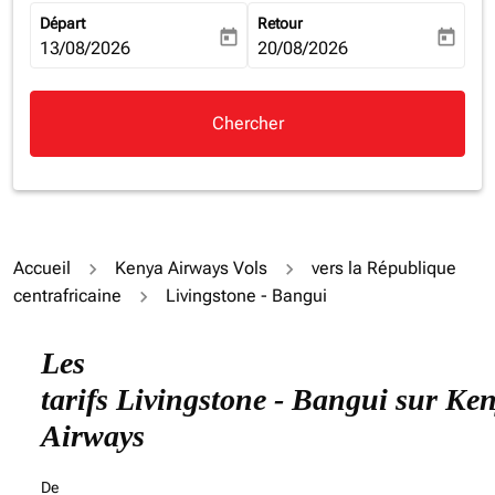
Départ
Retour
today
today
fc-booking-departure-date-aria-label
13/08/2026
fc-booking-return-date-aria-la
20/08/2026
Chercher
Accueil
Kenya Airways Vols
vers la République
centrafricaine
Livingstone - Bangui
Essayez de mettre à jour votre itinéraire (origine et/ou
Les
tarifs Livingstone - Bangui sur Ke
Airways
De