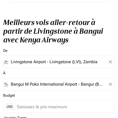
Meilleurs vols aller-retour à
partir de Livingstone à Bangui
avec Kenya Airways
De
flight_takeoff
close
À
flight_land
close
Budget
USD
Journey Types