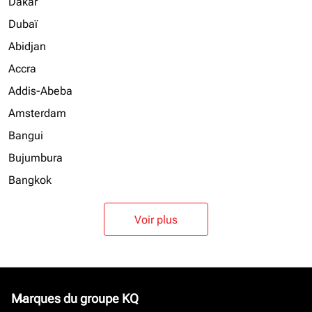
Dakar
Dubaï
Abidjan
Accra
Addis-Abeba
Amsterdam
Bangui
Bujumbura
Bangkok
Voir plus
Marques du groupe KQ
keyboard_arrow_down