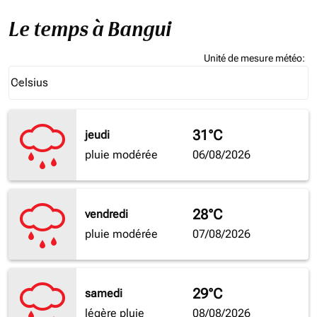
Le temps à Bangui
Unité de mesure météo
:
Weather unit option Celsius Selected
Celsius
keyboard_arrow_down
31°C
jeudi
pluie modérée
06/08/2026
28°C
vendredi
pluie modérée
07/08/2026
29°C
samedi
légère pluie
08/08/2026