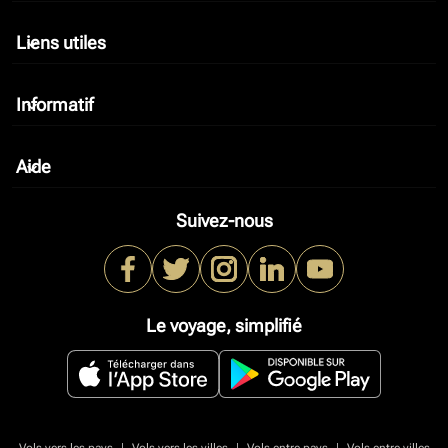
Liens utiles
keyboard_arrow_down
Informatif
keyboard_arrow_down
Aide
keyboard_arrow_down
Suivez-nous
Le voyage, simplifié
|
|
|