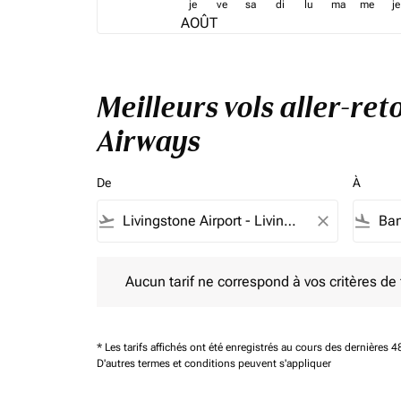
je
ve
sa
di
lu
ma
me
je
AOÛT
Meilleurs vols aller-re
Airways
De
À
flight_takeoff
close
flight_land
Aucun tarif ne correspond à vos critères de filtrag
Aucun tarif ne correspond à vos critères de fi
* Les tarifs affichés ont été enregistrés au cours des dernières
D'autres termes et conditions peuvent s'appliquer