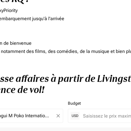
yPriority
'embarquement jusqu'à l'arrivée
on de bienvenue
d, notamment des films, des comédies, de la musique et bien pl
sse affaires à partir de Livings
nce de vol!
Budget
close
USD
e. Veuillez ajuster vos filtres.