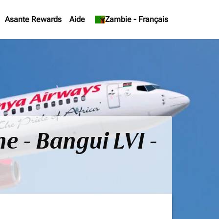
Asante Rewards
Aide
keyboard_arrow_down
Zambie
-
Français
ne - Bangui LVI -