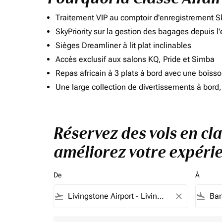
Traitement VIP au comptoir d'enregistrement Sk
SkyPriority sur la gestion des bagages depuis l
Sièges Dreamliner à lit plat inclinables
Accès exclusif aux salons KQ, Pride et Simba
Repas africain à 3 plats à bord avec une boiss
Une large collection de divertissements à bor
Réservez des vols en cla
améliorez votre expérie
De
À
flight_takeoff
close
flight_land
Aucun tarif ne correspond à vos critères de filtrag