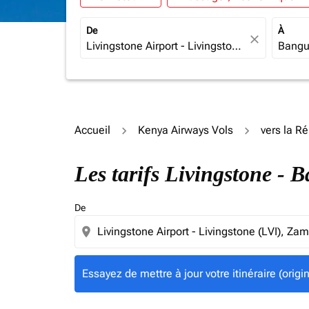
De
À
close
Accueil
Kenya Airways Vols
vers la R
Essayez de mettre à jour votre itinéraire (ori
Les tarifs Livingstone -
De
location_on
Essayez de mettre à jour votre itinéraire (orig