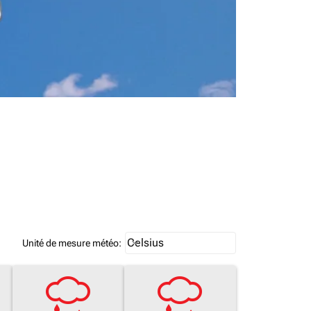
Weather unit option Celsius Select
Celsius
keyboard_arrow_down
Unité de mesure météo
: