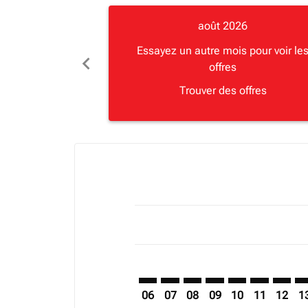
août 2026
Essayez un autre mois pour voir le
chevron_left
offres
Trouver des offres
Displaying fares for août-2026
LVI–BGF: cmp-view-offers-disclai
LVI–BGF: cmp-view-offers-dis
LVI–BGF: cmp-view-offer
LVI–BGF: cmp-view-o
LVI–BGF: cmp-vi
LVI–BGF: cm
LVI–BG
LV
06
07
08
09
10
11
12
1