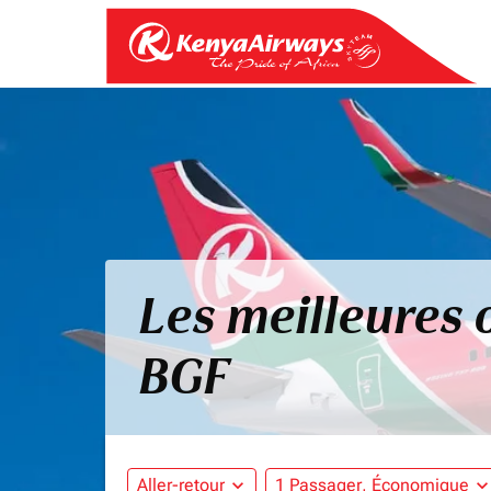
Les meilleures o
BGF
Aller-retour
expand_more
1 Passager, Économique
expand_mo