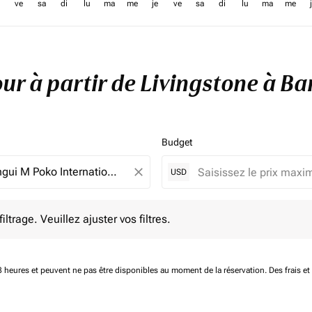
ve
sa
di
lu
ma
me
je
ve
sa
di
lu
ma
me
tour à partir de Livingstone à B
Budget
close
USD
e. Veuillez ajuster vos filtres.
ltrage. Veuillez ajuster vos filtres.
 48 heures et peuvent ne pas être disponibles au moment de la réservation.
Des frais e