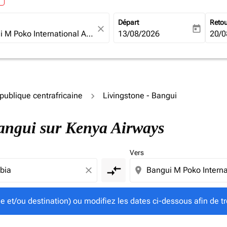
Départ
Reto
close
today
fc-booking-departure-date-ari
13/08/2026
fc-b
20/0
épublique centrafricaine
Livingstone - Bangui
gine et/ou destination) ou modifiez les dates ci-dessous afin
 Bangui sur Kenya Airways
Vers
compare_arrows
close
location_on
ine et/ou destination) ou modifiez les dates ci-dessous afin de tr