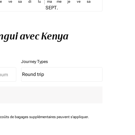
je
ve
sa
di
lu
ma
me
je
ve
sa
SEPT.
angui avec Kenya
Journey Types
Round trip
keyboard_arrow_down
Journey Types option Round trip Selected
t coûts de bagages supplémentaires peuvent s'appliquer.