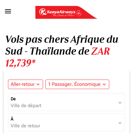

Vols pas chers Afrique du
Sud - Thaïlande de
ZAR
12,739*
Aller-retour
expand_more
1 Passager, Économique
expand_more
De
expand_more
Ville de départ
À
expand_more
Ville de retour