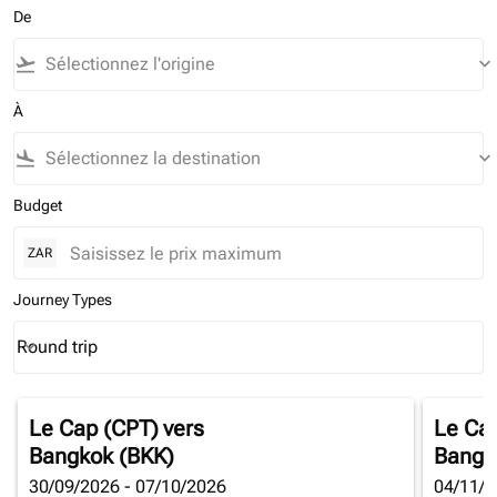
De
flight_takeoff
keyboard_arrow_down
À
flight_land
keyboard_arrow_down
Budget
ZAR
Journey Types
Round trip
keyboard_arrow_down
Journey Types option Round trip Selected
Le Cap (CPT)
vers
Le Ca
Bangkok (BKK)
Bangk
30/09/2026 - 07/10/2026
04/11/2