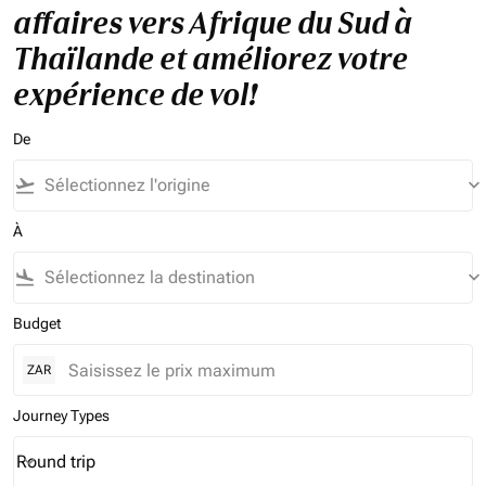
affaires vers Afrique du Sud à
Thaïlande et améliorez votre
expérience de vol!
De
flight_takeoff
keyboard_arrow_down
À
flight_land
keyboard_arrow_down
Budget
ZAR
Journey Types
Round trip
keyboard_arrow_down
Journey Types option Round trip Selected