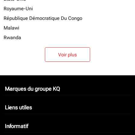
Royaume-Uni
République Démocratique Du Congo
Malawi
Rwanda
Voir plus
Marques du groupe KQ
keyboard_arrow_down
Liens utiles
keyboard_arrow_down
Informatif
keyboard_arrow_down