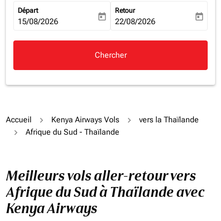
Départ
Retour
today
today
fc-booking-departure-date-aria-label
15/08/2026
fc-booking-return-date-aria-la
22/08/2026
Chercher
Accueil
Kenya Airways Vols
vers la Thaïlande
Afrique du Sud - Thaïlande
Meilleurs vols aller-retour vers
Afrique du Sud à Thaïlande avec
Kenya Airways