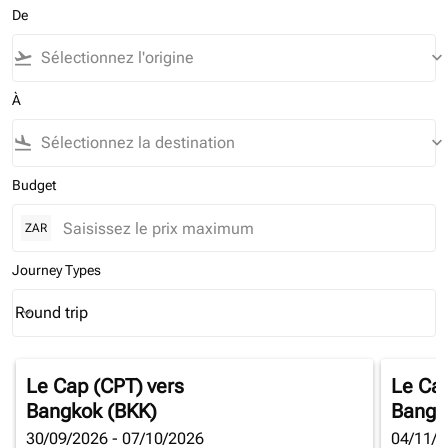
De
flight_takeoff
keyboard_arrow_down
À
flight_land
keyboard_arrow_down
Budget
ZAR
Journey Types
Round trip
keyboard_arrow_down
Journey Types option Round trip Selected
Le Cap (CPT)
vers
Le Ca
Bangkok (BKK)
Bangk
30/09/2026 - 07/10/2026
04/11/2