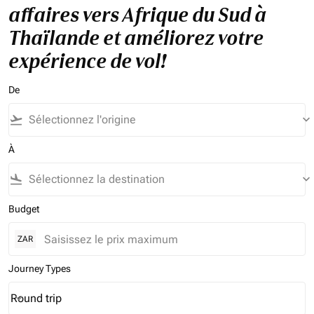
affaires vers Afrique du Sud à
Thaïlande et améliorez votre
expérience de vol!
De
flight_takeoff
keyboard_arrow_down
À
flight_land
keyboard_arrow_down
Budget
ZAR
Journey Types
Round trip
keyboard_arrow_down
Journey Types option Round trip Selected