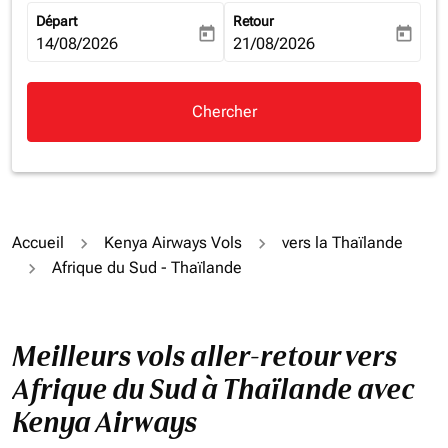
Départ
Retour
today
today
fc-booking-departure-date-aria-label
14/08/2026
fc-booking-return-date-aria-la
21/08/2026
Chercher
Accueil
Kenya Airways Vols
vers la Thaïlande
Afrique du Sud - Thaïlande
Meilleurs vols aller-retour vers
Afrique du Sud à Thaïlande avec
Kenya Airways