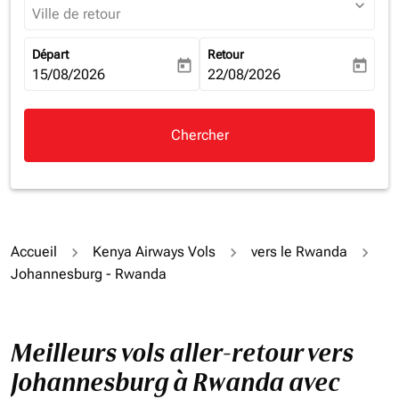
expand_more
Ville de retour
Départ
Retour
today
today
fc-booking-departure-date-aria-label
15/08/2026
fc-booking-return-date-aria-la
22/08/2026
Chercher
Accueil
Kenya Airways Vols
vers le Rwanda
Johannesburg - Rwanda
Meilleurs vols aller-retour vers
Johannesburg à Rwanda avec