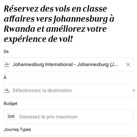
Réservez des vols en classe
affaires vers Johannesburg à
Rwanda et améliorez votre
expérience de vol!
De
flight_takeoff
close
À
flight_land
keyboard_arrow_down
Budget
ZAR
Journey Types