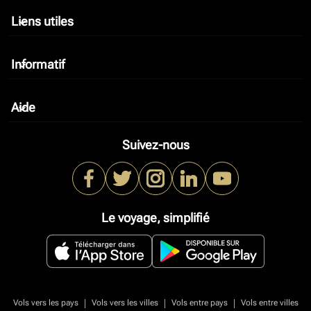
Liens utiles
keyboard_arrow_down
Informatif
keyboard_arrow_down
Aide
keyboard_arrow_down
Suivez-nous
Le voyage, simplifié
|
|
|
Vols vers les pays
Vols vers les villes
Vols entre pays
Vols entre villes