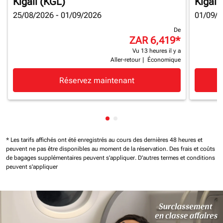
Kigali (KGL)
Kigali
25/08/2026 - 01/09/2026
01/09/2
De
ZAR 6,419
*
Vu 13 heures il y a
Aller-retour
|
Économique
Réservez maintenant
Affichage de cmp-pagination-
Affichage de cmp-paginatio
* Les tarifs affichés ont été enregistrés au cours des dernières 48 heures et
peuvent ne pas être disponibles au moment de la réservation.
Des frais et coûts
de bagages supplémentaires peuvent s'appliquer.
D'autres termes et conditions
peuvent s'appliquer