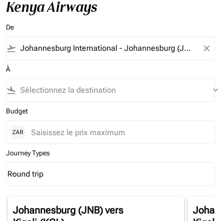
Kenya Airways
De
flight_takeoff
close
À
flight_land
keyboard_arrow_down
Budget
ZAR
Journey Types
Round trip
keyboard_arrow_down
Journey Types option Round trip Selected
Johannesburg (JNB)
vers
Johan