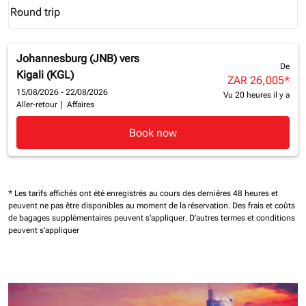
Round trip
keyboard_arrow_down
Journey Types option Round trip Selected
Johannesburg (JNB)
vers
De
Kigali (KGL)
ZAR 26,005
*
15/08/2026 - 22/08/2026
Vu 20 heures il y a
Aller-retour
|
Affaires
Book now
* Les tarifs affichés ont été enregistrés au cours des dernières 48 heures et
peuvent ne pas être disponibles au moment de la réservation.
Des frais et coûts
de bagages supplémentaires peuvent s'appliquer.
D'autres termes et conditions
peuvent s'appliquer