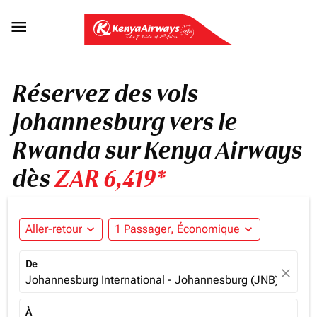

Réservez des vols
Johannesburg vers le
Rwanda sur Kenya Airways
dès
ZAR 6,419*
Aller-retour
expand_more
1 Passager, Économique
expand_more
De
close
Johannesburg International - Johannesburg (JNB), South 
À