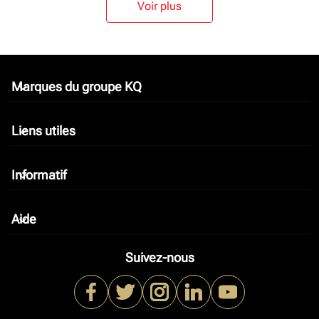
Voir plus
Marques du groupe KQ
keyboard_arrow_down
Liens utiles
keyboard_arrow_down
Informatif
keyboard_arrow_down
Aide
keyboard_arrow_down
Suivez-nous