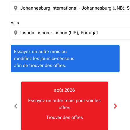
location_on
Vers
location_on
Essayez un autre mois ou
modifiez les jours ci-dessous
afin de trouver des offres.
août 2026
Essayez un autre mois pour voir les
chevron_left
chevron_right
offres
Type d
Trouver des offres