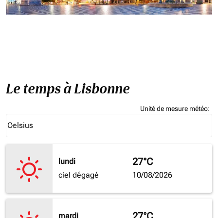
Le temps à Lisbonne
Unité de mesure météo
:
Weather unit option Celsius Selected
Celsius
keyboard_arrow_down
27°C
lundi
ciel dégagé
10/08/2026
27°C
mardi