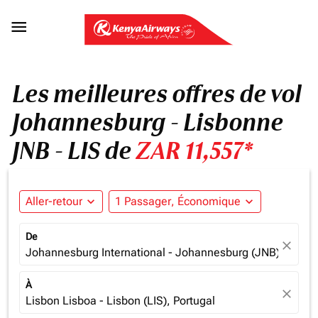

Les meilleures offres de vol
Johannesburg - Lisbonne
JNB - LIS de
ZAR 11,557*
Aller-retour
expand_more
1 Passager, Économique
expand_more
De
close
Johannesburg International - Johannesburg (JNB), South 
À
close
Lisbon Lisboa - Lisbon (LIS), Portugal