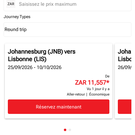
ZAR
Journey Types
Round trip
keyboard_arrow_down
Journey Types option Round trip Selected
Johannesburg (JNB)
vers
Johan
Lisbonne (LIS)
Lisbon
25/09/2026 - 10/10/2026
26/09/2
De
ZAR 11,557
*
Vu 1 jour il y a
Aller-retour
|
Économique
Réservez maintenant
Affichage de cmp-pagination-
Affichage de cmp-paginatio