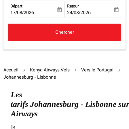
Départ
Retour
today
today
fc-booking-departure-date-aria-label
17/08/2026
fc-booking-return-date-aria-la
24/08/2026
Chercher
Accueil
Kenya Airways Vols
Vers le Portugal
Johannesburg - Lisbonne
Essayez un autre mois ou modifiez les jours ci-dessous
Les
tarifs Johannesburg - Lisbonne su
Airways
De