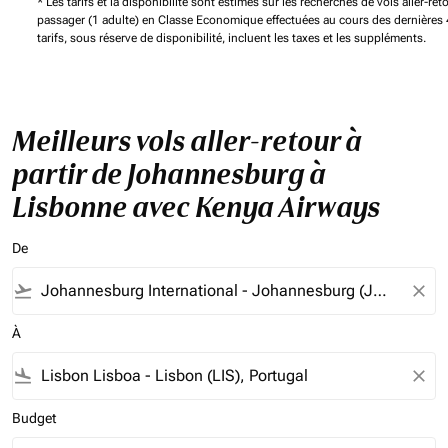
* Les tarifs et la disponibilité sont estimés sur les recherches de vols aller-ret
passager (1 adulte) en Classe Economique effectuées au cours des dernières 
tarifs, sous réserve de disponibilité, incluent les taxes et les suppléments.
Meilleurs vols aller-retour à
partir de Johannesburg à
Lisbonne avec Kenya Airways
De
flight_takeoff
close
À
flight_land
close
Budget