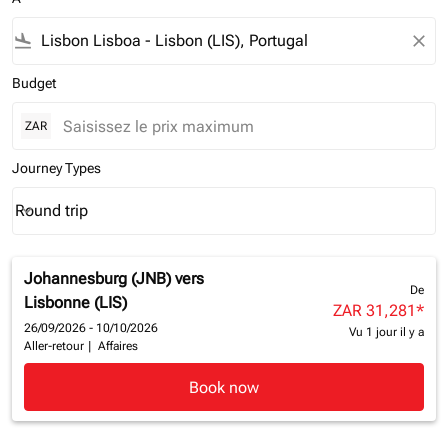
flight_land
close
Budget
ZAR
Journey Types
Round trip
keyboard_arrow_down
Journey Types option Round trip Selected
Johannesburg (JNB)
vers
De
Lisbonne (LIS)
ZAR 31,281
*
26/09/2026 - 10/10/2026
Vu 1 jour il y a
Aller-retour
|
Affaires
Book now