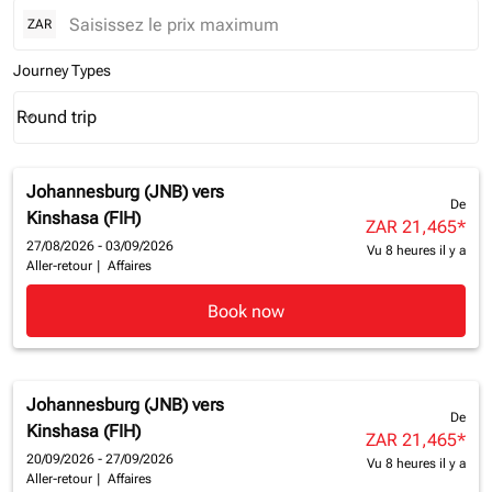
ZAR
Journey Types
Round trip
keyboard_arrow_down
Journey Types option Round trip Selected
Johannesburg (JNB)
vers
De
Kinshasa (FIH)
ZAR 21,465
*
27/08/2026 - 03/09/2026
Vu 8 heures il y a
Aller-retour
|
Affaires
Book now
Johannesburg (JNB)
vers
De
Kinshasa (FIH)
ZAR 21,465
*
20/09/2026 - 27/09/2026
Vu 8 heures il y a
Aller-retour
|
Affaires