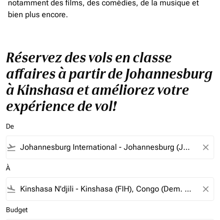
notamment des films, des comédies, de la musique et
bien plus encore.
Réservez des vols en classe
affaires à partir de Johannesburg
à Kinshasa et améliorez votre
expérience de vol!
De
flight_takeoff
close
À
flight_land
close
Budget