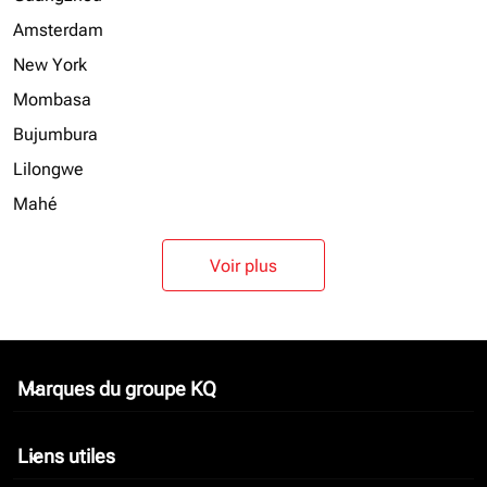
Amsterdam
New York
Mombasa
Bujumbura
Lilongwe
Mahé
Voir plus
Marques du groupe KQ
keyboard_arrow_down
Liens utiles
keyboard_arrow_down