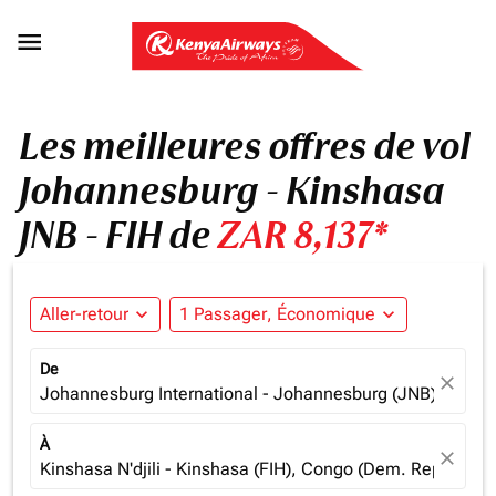

Les meilleures offres de vol
Johannesburg - Kinshasa
JNB - FIH de
ZAR 8,137*
Aller-retour
expand_more
1 Passager, Économique
expand_more
De
close
Johannesburg International - Johannesburg (JNB), South 
À
close
Kinshasa N'djili - Kinshasa (FIH), Congo (Dem. Rep.)