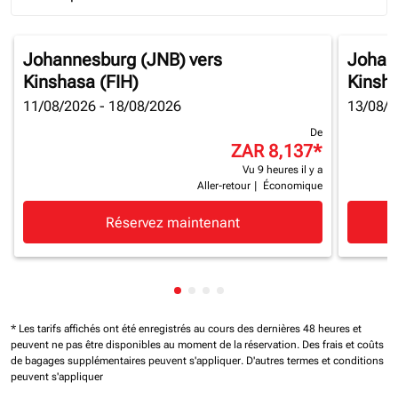
Journey Types option Round trip Selected
Johannesburg (JNB)
vers
Johan
Kinshasa (FIH)
Kinsha
11/08/2026 - 18/08/2026
13/08/2
De
ZAR 8,137
*
Vu 9 heures il y a
Aller-retour
|
Économique
Réservez maintenant
Affichage de cmp-pagination-sh
Affichage de cmp-pagination-
Affichage de cmp-paginatio
Affichage de cmp-paginat
* Les tarifs affichés ont été enregistrés au cours des dernières 48 heures et
peuvent ne pas être disponibles au moment de la réservation.
Des frais et coûts
de bagages supplémentaires peuvent s'appliquer.
D'autres termes et conditions
peuvent s'appliquer