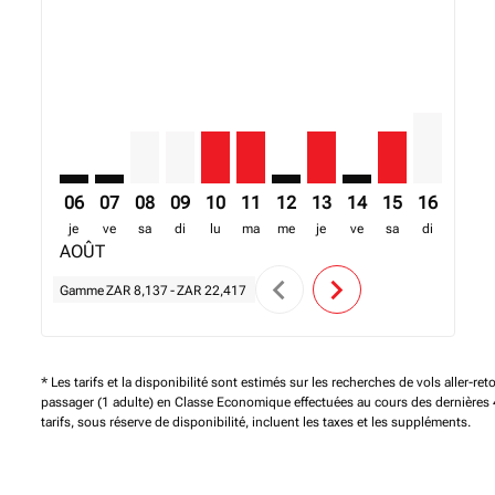
JNB–FIH: cmp-view-offers-disclaimer. Trouver des off
JNB–FIH: cmp-view-offers-disclaimer. Trouver des
JNB–FIH, 08/08/2026 – 15/08/2026: A partir 
JNB–FIH, 09/08/2026 – 16/08/2026: A par
JNB–FIH, 10/08/2026 – 17/08/2026: A
JNB–FIH, 11/08/2026 – 18/08/202
JNB–FIH: cmp-view-offers-d
JNB–FIH, 13/08/2026 – 
JNB–FIH: cmp-view-
JNB–FIH, 15/08
JNB–FIH, 
JNB–F
J
06
07
08
09
10
11
12
13
14
15
16
17
je
ve
sa
di
lu
ma
me
je
ve
sa
di
lu
AOÛT
chevron_left
chevron_right
Gamme
ZAR 8,137
-
ZAR 22,417
* Les tarifs et la disponibilité sont estimés sur les recherches de vols aller-ret
passager (1 adulte) en Classe Economique effectuées au cours des dernières 
tarifs, sous réserve de disponibilité, incluent les taxes et les suppléments.