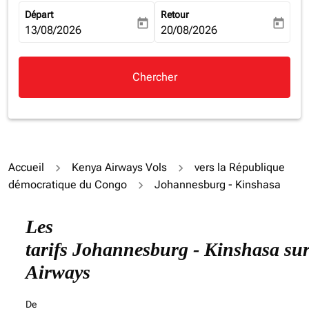
Départ
Retour
today
today
fc-booking-departure-date-aria-label
13/08/2026
fc-booking-return-date-aria-la
20/08/2026
Chercher
Accueil
Kenya Airways Vols
vers la République
démocratique du Congo
Johannesburg - Kinshasa
Les
tarifs Johannesburg - Kinshasa su
Airways
De