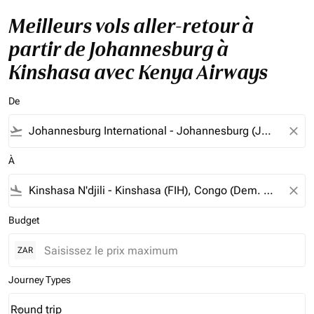
Meilleurs vols aller-retour à
partir de Johannesburg à
Kinshasa avec Kenya Airways
De
flight_takeoff
close
À
flight_land
close
Budget
ZAR
Journey Types
Round trip
keyboard_arrow_down