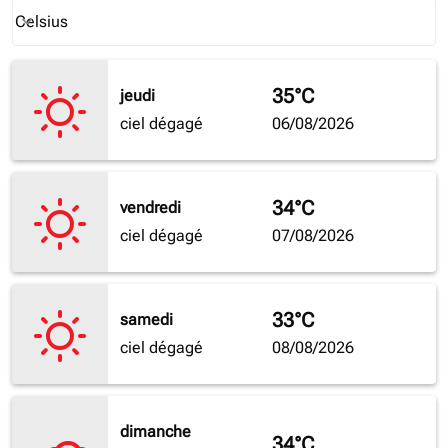
Weather unit option Celsius Selected
Celsius
keyboard_arrow_down
35°C
jeudi
ciel dégagé
06/08/2026
34°C
vendredi
ciel dégagé
07/08/2026
33°C
samedi
ciel dégagé
08/08/2026
dimanche
34°C