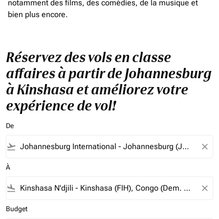
notamment des films, des comédies, de la musique et
bien plus encore.
Réservez des vols en classe
affaires à partir de Johannesburg
à Kinshasa et améliorez votre
expérience de vol!
De
flight_takeoff
close
À
flight_land
close
Budget