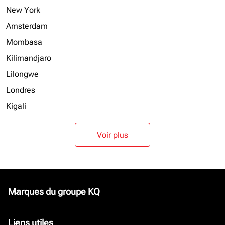
New York
Amsterdam
Mombasa
Kilimandjaro
Lilongwe
Londres
Kigali
Voir plus
Marques du groupe KQ
keyboard_arrow_down
Liens utiles
keyboard_arrow_down