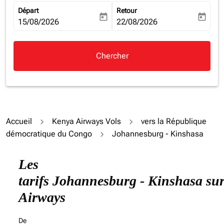
Départ
Retour
today
today
fc-booking-departure-date-aria-label
15/08/2026
fc-booking-return-date-aria-la
22/08/2026
Chercher
Accueil
Kenya Airways Vols
vers la République
démocratique du Congo
Johannesburg - Kinshasa
Les
tarifs Johannesburg - Kinshasa su
Airways
De