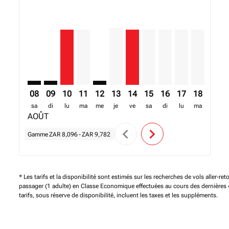
JNB–FIH: cmp-view-offers-disclaimer. Trouver des off
JNB–FIH: cmp-view-offers-disclaimer. Trouver des
JNB–FIH, 10/08/2026 – 08/01/2027: A partir 
JNB–FIH, 11/08/2026 – 18/08/2026: A par
JNB–FIH: cmp-view-offers-disclaimer
JNB–FIH, 13/08/2026 – 20/08/202
JNB–FIH, 14/08/2026 – 01/0
JNB–FIH, 15/08/2026 – 
JNB–FIH, 16/08/202
JNB–FIH, 17/08
JNB–FIH, 
JNB–F
J
08
09
10
11
12
13
14
15
16
17
18
19
sa
di
lu
ma
me
je
ve
sa
di
lu
ma
me
AOÛT
chevron_left
chevron_right
Gamme
ZAR 8,096
-
ZAR 9,782
* Les tarifs et la disponibilité sont estimés sur les recherches de vols aller-ret
passager (1 adulte) en Classe Economique effectuées au cours des dernières 
tarifs, sous réserve de disponibilité, incluent les taxes et les suppléments.