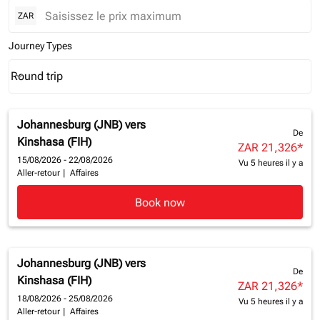
ZAR
Journey Types
Round trip
keyboard_arrow_down
Journey Types option Round trip Selected
Johannesburg (JNB)
vers
De
Kinshasa (FIH)
ZAR 21,326
*
15/08/2026 - 22/08/2026
Vu 5 heures il y a
Aller-retour
|
Affaires
Book now
Johannesburg (JNB)
vers
De
Kinshasa (FIH)
ZAR 21,326
*
18/08/2026 - 25/08/2026
Vu 5 heures il y a
Aller-retour
|
Affaires