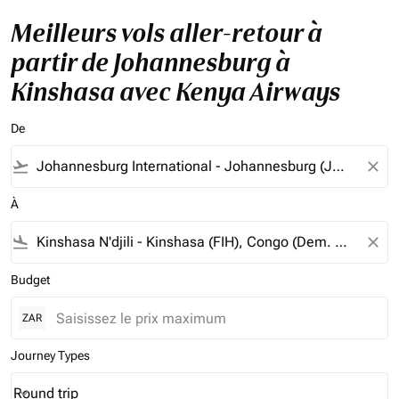
Meilleurs vols aller-retour à
partir de Johannesburg à
Kinshasa avec Kenya Airways
De
flight_takeoff
close
À
flight_land
close
Budget
ZAR
Journey Types
Round trip
keyboard_arrow_down