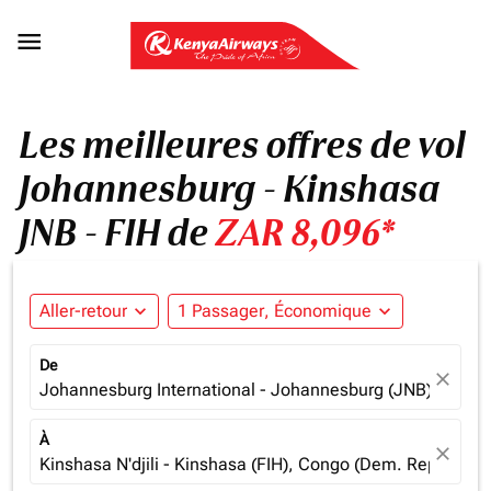

Les meilleures offres de vol
Johannesburg - Kinshasa
JNB - FIH de
ZAR 8,096*
Aller-retour
expand_more
1 Passager, Économique
expand_more
De
close
Johannesburg International - Johannesburg (JNB), South 
À
close
Kinshasa N'djili - Kinshasa (FIH), Congo (Dem. Rep.)