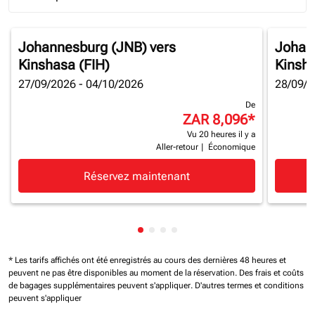
Journey Types option Round trip Selected
Johannesburg (JNB)
vers
Johan
Kinshasa (FIH)
Kinsha
27/09/2026 - 04/10/2026
28/09/2
De
ZAR 8,096
*
Vu 20 heures il y a
Aller-retour
|
Économique
Réservez maintenant
Affichage de cmp-pagination-sh
Affichage de cmp-pagination-
Affichage de cmp-paginatio
Affichage de cmp-paginat
* Les tarifs affichés ont été enregistrés au cours des dernières 48 heures et
peuvent ne pas être disponibles au moment de la réservation.
Des frais et coûts
de bagages supplémentaires peuvent s'appliquer.
D'autres termes et conditions
peuvent s'appliquer