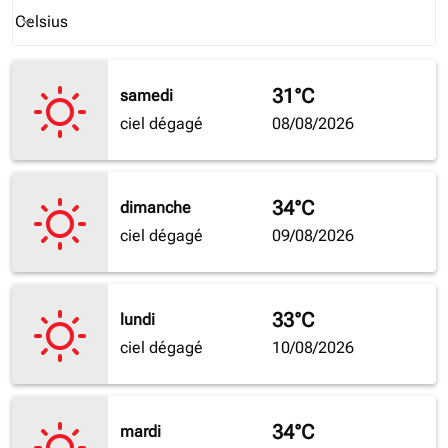
Weather unit option Celsius Selected
Celsius
keyboard_arrow_down
31°C
samedi
ciel dégagé
08/08/2026
34°C
dimanche
ciel dégagé
09/08/2026
33°C
lundi
ciel dégagé
10/08/2026
34°C
mardi