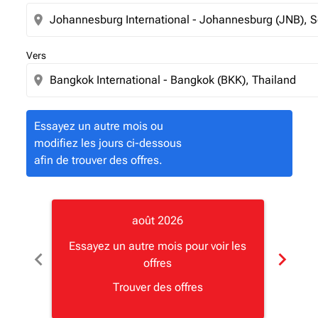
location_on
Vers
location_on
Essayez un autre mois ou
modifiez les jours ci-dessous
afin de trouver des offres.
août 2026
Essayez un autre mois pour voir les
Essay
chevron_left
chevron_right
offres
Trouver des offres