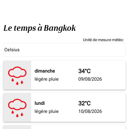
Le temps à Bangkok
Unité de mesure météo
:
Weather unit option Celsius Selected
Celsius
keyboard_arrow_down
34°C
dimanche
légère pluie
09/08/2026
32°C
lundi
légère pluie
10/08/2026