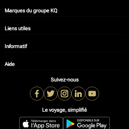
Marques du groupe KQ
keyboard_arrow_down
Liens utiles
keyboard_arrow_down
Informatif
keyboard_arrow_down
Aide
keyboard_arrow_down
Suivez-nous
Le voyage, simplifié