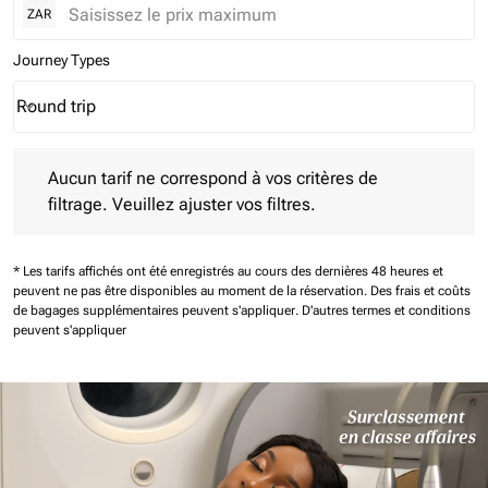
ZAR
Journey Types
Round trip
keyboard_arrow_down
Journey Types option Round trip Selected
Aucun tarif ne correspond à vos critères de filtrage. Veuillez aj
Aucun tarif ne correspond à vos critères de
filtrage. Veuillez ajuster vos filtres.
* Les tarifs affichés ont été enregistrés au cours des dernières 48 heures et
peuvent ne pas être disponibles au moment de la réservation.
Des frais et coûts
de bagages supplémentaires peuvent s'appliquer.
D'autres termes et conditions
peuvent s'appliquer