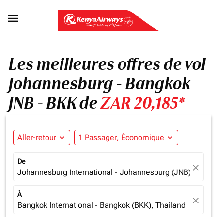

Les meilleures offres de vol
Johannesburg - Bangkok
JNB - BKK de
ZAR 20,185*
Aller-retour
expand_more
1 Passager, Économique
expand_more
De
close
Johannesburg International - Johannesburg (JNB), South 
À
close
Bangkok International - Bangkok (BKK), Thailand