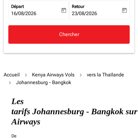
Départ
Retour
today
today
fc-booking-departure-date-aria-label
16/08/2026
fc-booking-return-date-aria-la
23/08/2026
Chercher
Accueil
Kenya Airways Vols
vers la Thaïlande
Johannesburg - Bangkok
Essayez un autre mois ou modifiez les jours ci-dessous
Les
tarifs Johannesburg - Bangkok su
Airways
De