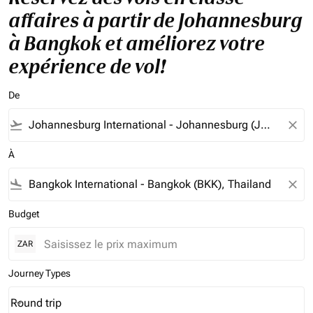
affaires à partir de Johannesburg
à Bangkok et améliorez votre
expérience de vol!
De
flight_takeoff
close
À
flight_land
close
Budget
ZAR
Journey Types
Round trip
keyboard_arrow_down
Journey Types option Round trip Selected