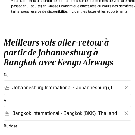
* Les tarifs et la disponibilité sont estimés sur les recherches de vols aller-ret
passager (1 adulte) en Classe Economique effectuées au cours des dernières 
tarifs, sous réserve de disponibilité, incluent les taxes et les suppléments.
Meilleurs vols aller-retour à
partir de Johannesburg à
Bangkok avec Kenya Airways
De
flight_takeoff
close
À
flight_land
close
Budget