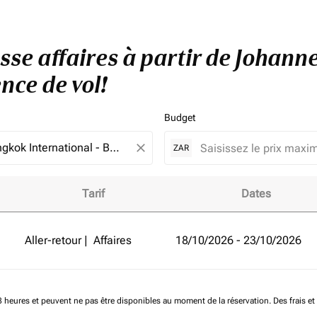
asse affaires à partir de Johan
nce de vol!
Budget
close
ZAR
Tarif
Dates
r de Johannesburg à Bangkok et améliorez votre expérience d
Aller-retour
|
Affaires
18/10/2026 - 23/10/2026
 48 heures et peuvent ne pas être disponibles au moment de la réservation.
Des frais e