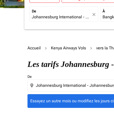
De
À
close
Accueil
Kenya Airways Vols
vers la T
Essayez un autre mois ou modifiez les jours c
Les tarifs Johannesburg
De
location_on
Essayez un autre mois ou modifiez les jours ci