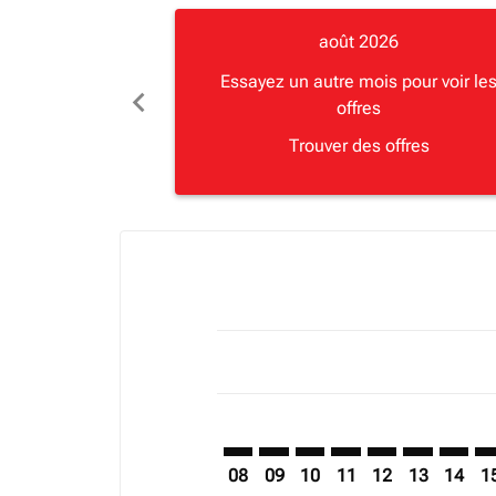
août 2026
Essayez un autre mois pour voir le
chevron_left
offres
Trouver des offres
Displaying fares for août-2026
JNB–BKK: cmp-view-offers-disclai
JNB–BKK: cmp-view-offers-dis
JNB–BKK: cmp-view-offer
JNB–BKK: cmp-view-o
JNB–BKK: cmp-vi
JNB–BKK: cm
JNB–BK
JN
08
09
10
11
12
13
14
1