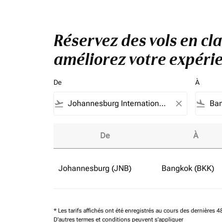
Réservez des vols en cl
améliorez votre expérie
De
À
flight_takeoff
close
flight_land
De
À
Réservez des vols en classe affaires à parti
Johannesburg (JNB)
Bangkok (BKK)
* Les tarifs affichés ont été enregistrés au cours des dernières
D'autres termes et conditions peuvent s'appliquer