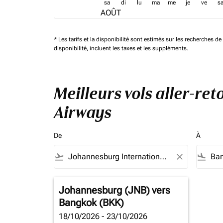
sa
di
lu
ma
me
je
ve
s
AOÛT
* Les tarifs et la disponibilité sont estimés sur les recherches 
disponibilité, incluent les taxes et les suppléments.
Meilleurs vols aller-re
Airways
De
À
flight_takeoff
close
flight_land
Johannesburg (JNB)
vers
Bangkok (BKK)
18/10/2026 - 23/10/2026