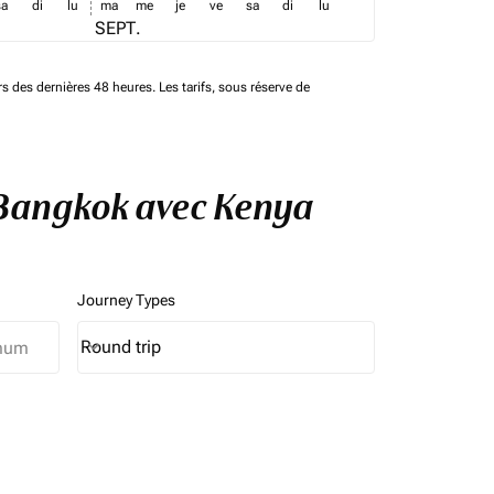
sa
di
lu
ma
me
je
ve
sa
di
lu
SEPT.
rs des dernières 48 heures. Les tarifs, sous réserve de
à Bangkok avec Kenya
Journey Types
Round trip
keyboard_arrow_down
Journey Types option Round trip Selected