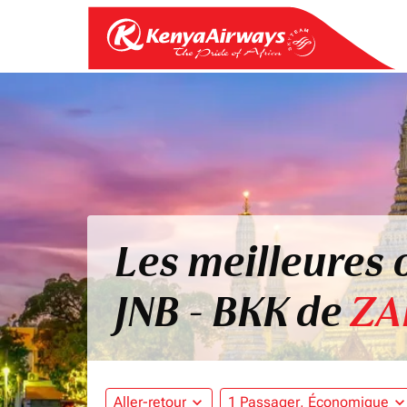
Les meilleures 
JNB - BKK de
ZA
Aller-retour
expand_more
1 Passager, Économique
expand_mo