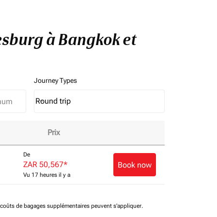
nesburg à Bangkok et
Journey Types
Round trip
keyboard_arrow_down
Journey Types option Round trip Selected
Prix
e vol!
De
ZAR 50,567
*
Book now
Vu 17 heures il y a
t coûts de bagages supplémentaires peuvent s'appliquer.