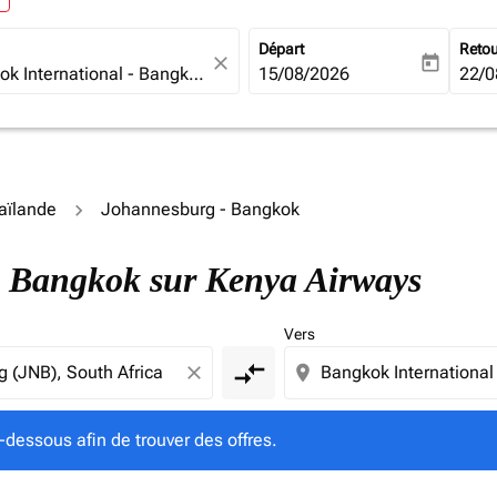
Départ
Reto
close
today
fc-booking-departure-date-ari
15/08/2026
fc-b
22/0
haïlande
Johannesburg - Bangkok
i-dessous afin de trouver des offres.
 - Bangkok sur Kenya Airways
Vers
compare_arrows
close
location_on
-dessous afin de trouver des offres.