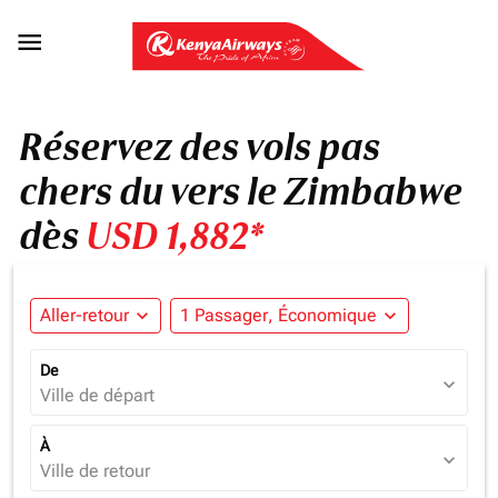

Réservez des vols pas
chers du vers le Zimbabwe
dès
USD 1,882*
Aller-retour
expand_more
1 Passager, Économique
expand_more
De
expand_more
Ville de départ
À
expand_more
Ville de retour