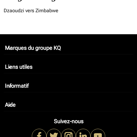
Dzaoudzi vers Zimbabwe
Marques du groupe KQ
keyboard_arrow_down
Liens utiles
keyboard_arrow_down
Informatif
keyboard_arrow_down
Aide
keyboard_arrow_down
Suivez-nous