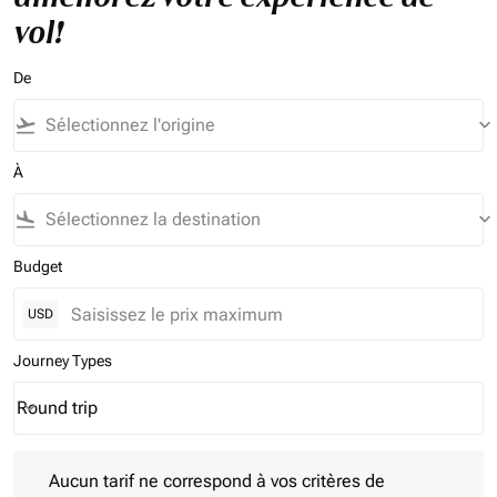
vol!
De
flight_takeoff
keyboard_arrow_down
À
flight_land
keyboard_arrow_down
Budget
USD
Journey Types
Round trip
keyboard_arrow_down
Journey Types option Round trip Selected
Aucun tarif ne correspond à vos critères de filtrage. Veuillez aj
Aucun tarif ne correspond à vos critères de