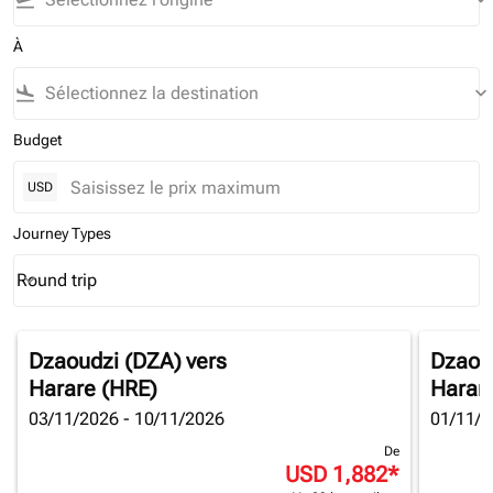
flight_takeoff
keyboard_arrow_down
À
flight_land
keyboard_arrow_down
Budget
USD
Journey Types
Round trip
keyboard_arrow_down
Journey Types option Round trip Selected
Dzaoudzi (DZA)
vers
Dzaou
Harare (HRE)
Harar
03/11/2026 - 10/11/2026
01/11/2
De
USD 1,882
*