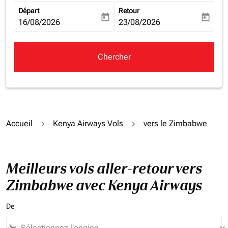
Départ
Retour
today
today
fc-booking-departure-date-aria-label
16/08/2026
fc-booking-return-date-aria-la
23/08/2026
Chercher
Accueil
Kenya Airways Vols
vers le Zimbabwe
Meilleurs vols aller-retour vers
Zimbabwe avec Kenya Airways
De