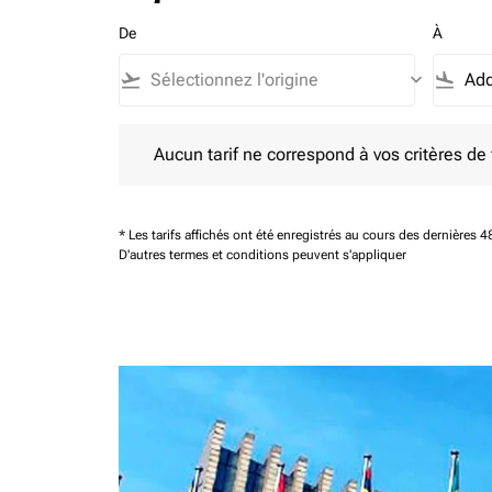
De
À
flight_takeoff
keyboard_arrow_down
flight_land
Aucun tarif ne correspond à vos critères de filtrag
Aucun tarif ne correspond à vos critères de fi
* Les tarifs affichés ont été enregistrés au cours des dernières
D'autres termes et conditions peuvent s'appliquer