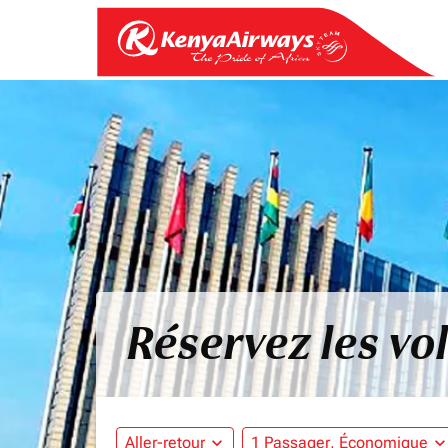
Réservez les vo
Aller-retour
expand_more
1 Passager, Économique
expand_mo