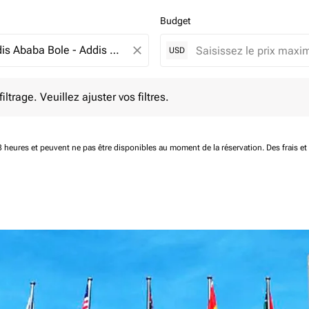
Budget
close
USD
e. Veuillez ajuster vos filtres.
ltrage. Veuillez ajuster vos filtres.
 48 heures et peuvent ne pas être disponibles au moment de la réservation.
Des frais e