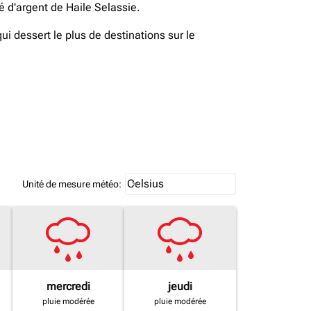
 d'argent de Haile Selassie.
 dessert le plus de destinations sur le
Weather unit option Celsius Select
Celsius
keyboard_arrow_down
Unité de mesure météo
:
mercredi
jeudi
pluie modérée
pluie modérée