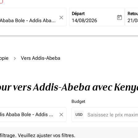
Départ
Reto
close
today
fc-booking-departure-date-ari
14/08/2026
fc-b
21/0
iopie
Vers Addis-Abeba
tour vers Addis-Abeba avec Ken
Budget
close
USD
e. Veuillez ajuster vos filtres.
ltrage. Veuillez ajuster vos filtres.