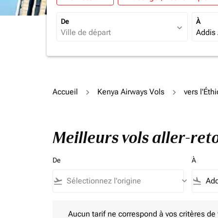
De
À
expand_more
Accueil
Kenya Airways Vols
vers l'Éth
Meilleurs vols aller-re
De
À
flight_takeoff
keyboard_arrow_down
flight_land
Aucun tarif ne correspond à vos critères de filtrag
Aucun tarif ne correspond à vos critères de fi