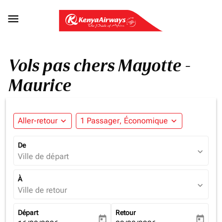

Vols pas chers Mayotte -
Maurice
Aller-retour
expand_more
1 Passager, Économique
expand_more
De
expand_more
Ville de départ
À
expand_more
Ville de retour
Départ
Retour
today
today