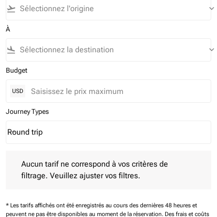
flight_takeoff
keyboard_arrow_down
À
flight_land
keyboard_arrow_down
Budget
USD
Journey Types
Round trip
keyboard_arrow_down
Journey Types option Round trip Selected
Aucun tarif ne correspond à vos critères de filtrage. Veuillez aj
Aucun tarif ne correspond à vos critères de
filtrage. Veuillez ajuster vos filtres.
* Les tarifs affichés ont été enregistrés au cours des dernières 48 heures et
peuvent ne pas être disponibles au moment de la réservation.
Des frais et coûts