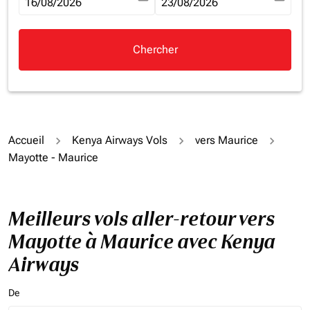
fc-booking-departure-date-aria-label
16/08/2026
fc-booking-return-date-aria-la
23/08/2026
Chercher
Accueil
Kenya Airways Vols
vers Maurice
Mayotte - Maurice
Meilleurs vols aller-retour vers
Mayotte à Maurice avec Kenya
Airways
De