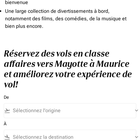
bienvenue
Une large collection de divertissements à bord,
notamment des films, des comédies, de la musique et
bien plus encore.
Réservez des vols en classe
affaires vers Mayotte à Maurice
et améliorez votre expérience de
vol!
De
flight_takeoff
keyboard_arrow_down
À
flight_land
keyboard_arrow_down