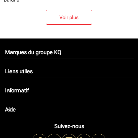
Voir plus
Marques du groupe KQ
keyboard_arrow_down
Liens utiles
keyboard_arrow_down
Informatif
keyboard_arrow_down
Aide
keyboard_arrow_down
Suivez-nous