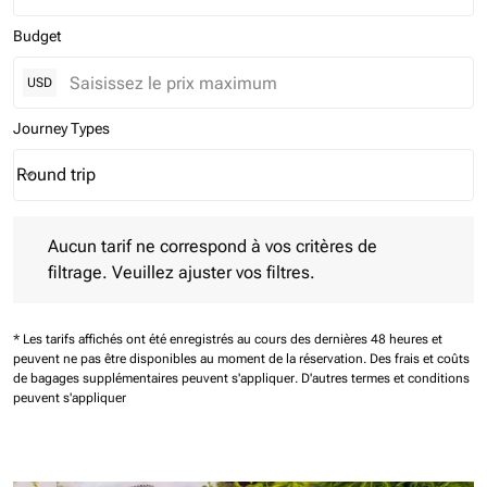
Budget
USD
Journey Types
Round trip
keyboard_arrow_down
Journey Types option Round trip Selected
Aucun tarif ne correspond à vos critères de filtrage. Veuillez aj
Aucun tarif ne correspond à vos critères de
filtrage. Veuillez ajuster vos filtres.
* Les tarifs affichés ont été enregistrés au cours des dernières 48 heures et
peuvent ne pas être disponibles au moment de la réservation.
Des frais et coûts
de bagages supplémentaires peuvent s'appliquer.
D'autres termes et conditions
peuvent s'appliquer