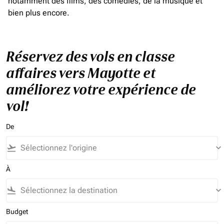
notamment des films, des comédies, de la musique et
bien plus encore.
Réservez des vols en classe
affaires vers Mayotte et
améliorez votre expérience de
vol!
De
flight_takeoff
keyboard_arrow_down
À
flight_land
keyboard_arrow_down
Budget