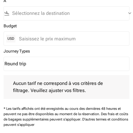
À
flight_land
keyboard_arrow_down
Budget
USD
Journey Types
Round trip
keyboard_arrow_down
Journey Types option Round trip Selected
Aucun tarif ne correspond à vos critères de filtrage. Veuillez aj
Aucun tarif ne correspond à vos critères de
filtrage. Veuillez ajuster vos filtres.
* Les tarifs affichés ont été enregistrés au cours des dernières 48 heures et
peuvent ne pas être disponibles au moment de la réservation.
Des frais et coûts
de bagages supplémentaires peuvent s'appliquer.
D'autres termes et conditions
peuvent s'appliquer