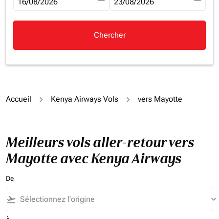
fc-booking-departure-date-aria-label
16/08/2026
fc-booking-return-date-aria-la
23/08/2026
Chercher
Accueil
Kenya Airways Vols
vers Mayotte
Meilleurs vols aller-retour vers
Mayotte avec Kenya Airways
De
flight_takeoff
keyboard_arrow_down