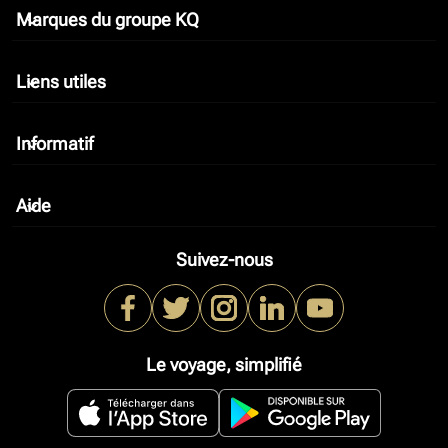
Marques du groupe KQ
keyboard_arrow_down
Liens utiles
keyboard_arrow_down
Informatif
keyboard_arrow_down
Aide
keyboard_arrow_down
Suivez-nous
Le voyage, simplifié