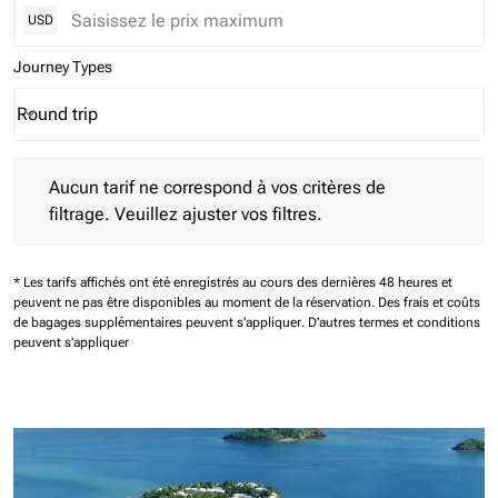
USD
Journey Types
Round trip
keyboard_arrow_down
Journey Types option Round trip Selected
Aucun tarif ne correspond à vos critères de filtrage. Veuillez aj
Aucun tarif ne correspond à vos critères de
filtrage. Veuillez ajuster vos filtres.
* Les tarifs affichés ont été enregistrés au cours des dernières 48 heures et
peuvent ne pas être disponibles au moment de la réservation.
Des frais et coûts
de bagages supplémentaires peuvent s'appliquer.
D'autres termes et conditions
peuvent s'appliquer