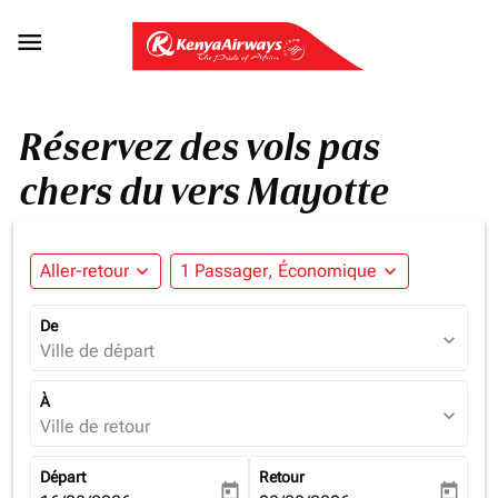

Réservez des vols pas
chers du vers Mayotte
Aller-retour
expand_more
1 Passager, Économique
expand_more
De
expand_more
Ville de départ
À
expand_more
Ville de retour
Départ
Retour
today
today