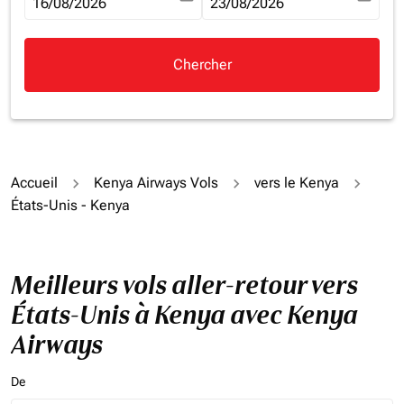
fc-booking-departure-date-aria-label
16/08/2026
fc-booking-return-date-aria-la
23/08/2026
Chercher
Accueil
Kenya Airways Vols
vers le Kenya
États-Unis - Kenya
Meilleurs vols aller-retour vers
États-Unis à Kenya avec Kenya
Airways
De