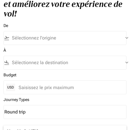
et améliorez votre expérience de
vol!
De
flight_takeoff
keyboard_arrow_down
À
flight_land
keyboard_arrow_down
Budget
USD
Journey Types
Round trip
keyboard_arrow_down
Journey Types option Round trip Selected