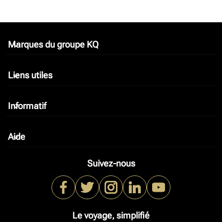
Marques du groupe KQ
keyboard_arrow_down
Liens utiles
keyboard_arrow_down
Informatif
keyboard_arrow_down
Aide
keyboard_arrow_down
Suivez-nous
Le voyage, simplifié