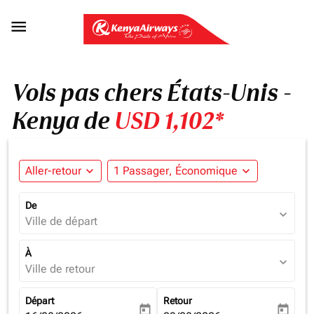

Vols pas chers États-Unis -
Kenya de
USD 1,102*
Aller-retour
expand_more
1 Passager, Économique
expand_more
De
expand_more
Ville de départ
À
expand_more
Ville de retour
Départ
Retour
today
today