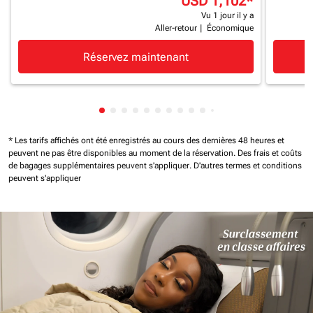
USD 1,102
*
Vu 1 jour il y a
Aller-retour
|
Économique
Réservez maintenant
Affichage de cmp-pagination-showing-c
Affichage de cmp-pagination-showing
Affichage de cmp-pagination-showi
Affichage de cmp-pagination-sho
Affichage de cmp-pagination-s
Affichage de cmp-pagination
Affichage de cmp-paginati
Affichage de cmp-pagina
Affichage de cmp-pagi
Affichage de cmp-pa
Affichage de cmp-
Affichage de cm
Affichage de 
Affichage d
Affichage
Afficha
* Les tarifs affichés ont été enregistrés au cours des dernières 48 heures et
peuvent ne pas être disponibles au moment de la réservation.
Des frais et coûts
de bagages supplémentaires peuvent s'appliquer.
D'autres termes et conditions
peuvent s'appliquer