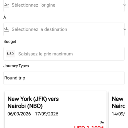
flight_takeoff
keyboard_arrow_down
À
flight_land
keyboard_arrow_down
Budget
USD
Journey Types
Round trip
keyboard_arrow_down
Journey Types option Round trip Selected
New York (JFK)
vers
New Y
Nairobi (NBO)
Nairob
06/09/2026 - 17/09/2026
14/09/2
De