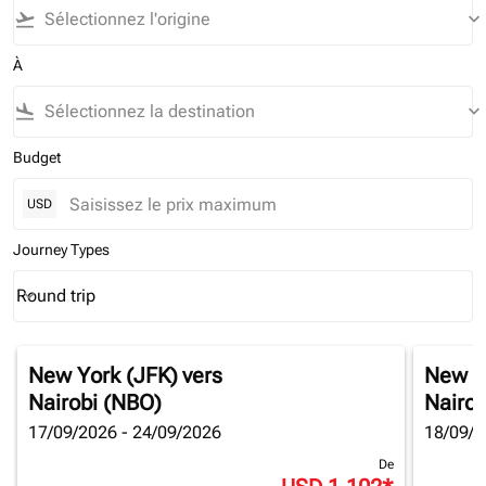
flight_takeoff
keyboard_arrow_down
À
flight_land
keyboard_arrow_down
Budget
USD
Journey Types
Round trip
keyboard_arrow_down
Journey Types option Round trip Selected
New York (JFK)
vers
New Y
Nairobi (NBO)
Nairob
17/09/2026 - 24/09/2026
18/09/2
De