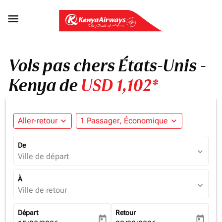

Vols pas chers États-Unis -
Kenya de
USD 1,102*
Aller-retour
expand_more
1 Passager, Économique
expand_more
De
expand_more
Ville de départ
À
expand_more
Ville de retour
Départ
Retour
today
today