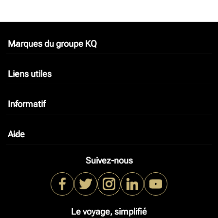
Marques du groupe KQ
keyboard_arrow_down
Liens utiles
keyboard_arrow_down
Informatif
keyboard_arrow_down
Aide
keyboard_arrow_down
Suivez-nous
Le voyage, simplifié