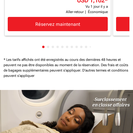
USD 1,102
*
Vu 1 jour il y a
Aller-retour
|
Économique
Réservez maintenant
Affichage de cmp-pagination-showing-c
Affichage de cmp-pagination-showing
Affichage de cmp-pagination-showi
Affichage de cmp-pagination-sho
Affichage de cmp-pagination-s
Affichage de cmp-pagination
Affichage de cmp-paginati
Affichage de cmp-pagina
Affichage de cmp-pagi
Affichage de cmp-pa
Affichage de cmp-
Affichage de cm
Affichage de 
Affichage d
Affichage
Afficha
* Les tarifs affichés ont été enregistrés au cours des dernières 48 heures et
peuvent ne pas être disponibles au moment de la réservation.
Des frais et coûts
de bagages supplémentaires peuvent s'appliquer.
D'autres termes et conditions
peuvent s'appliquer