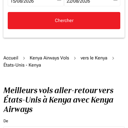
fc-booking-departure-date-aria-label
15/08/2026
fc-booking-return-date-aria-la
22/08/2026
Chercher
Accueil
Kenya Airways Vols
vers le Kenya
États-Unis - Kenya
Meilleurs vols aller-retour vers
États-Unis à Kenya avec Kenya
Airways
De