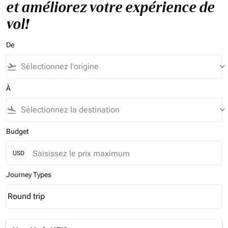
et améliorez votre expérience de
vol!
De
flight_takeoff
keyboard_arrow_down
À
flight_land
keyboard_arrow_down
Budget
USD
Journey Types
Round trip
keyboard_arrow_down
Journey Types option Round trip Selected