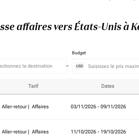
asse affaires vers États-Unis à 
Budget
keyboard_arrow_down
USD
Tarif
Dates
ts-Unis à Kenya et améliorez votre expérience de vol!
Aller-retour
|
Affaires
03/11/2026 - 09/11/2026
Aller-retour
|
Affaires
11/10/2026 - 19/10/2026