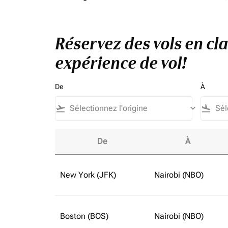
Réservez des vols en cl
expérience de vol!
De
À
flight_takeoff
keyboard_arrow_down
flight_land
De
À
Réservez des vols en classe affaires vers Éta
New York (JFK)
Nairobi (NBO)
Boston (BOS)
Nairobi (NBO)