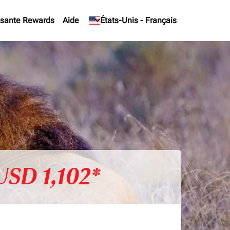
sante Rewards
Aide
keyboard_arrow_down
États-Unis
-
Français
USD 1,102*