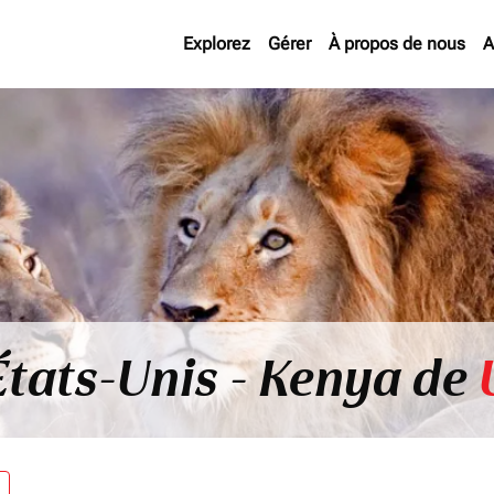
Explorez
Gérer
À propos de nous
A
États-Unis - Kenya de
re