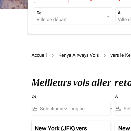
De
À
expand_more
Accueil
Kenya Airways Vols
vers le K
Meilleurs vols aller-re
De
À
flight_takeoff
keyboard_arrow_down
flight_land
New York (JFK)
vers
New 