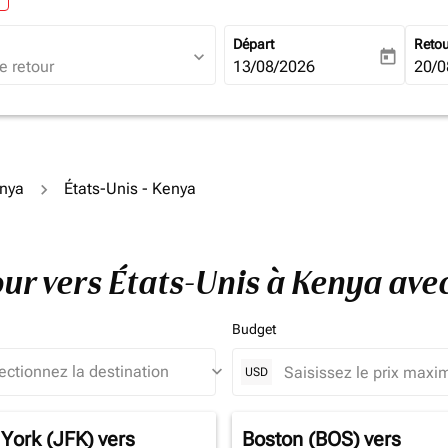
Départ
Reto
expand_more
today
fc-booking-departure-date-ari
13/08/2026
fc-b
20/0
enya
États-Unis - Kenya
tour vers États-Unis à Kenya av
Budget
keyboard_arrow_down
USD
York (JFK)
vers
Boston (BOS)
vers