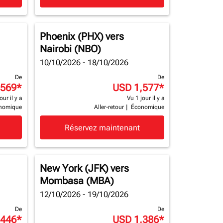
Phoenix (PHX)
vers
Nairobi (NBO)
10/10/2026 - 18/10/2026
De
De
,569
*
USD 1,577
*
our il y a
Vu 1 jour il y a
nomique
Aller-retour
|
Économique
Réservez maintenant
New York (JFK)
vers
Mombasa (MBA)
12/10/2026 - 19/10/2026
De
De
,446
*
USD 1,386
*