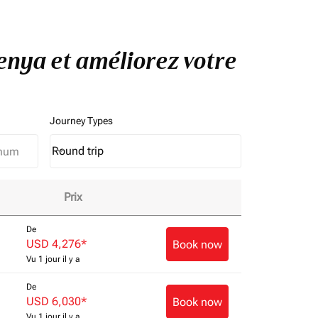
Kenya et améliorez votre
Journey Types
Round trip
keyboard_arrow_down
Journey Types option Round trip Selected
Prix
De
USD 4,276
*
Book now
Vu 1 jour il y a
De
USD 6,030
*
Book now
Vu 1 jour il y a