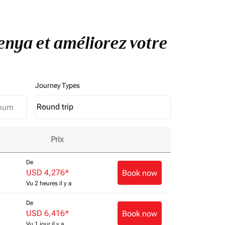
Kenya et améliorez votre
Journey Types
Round trip
keyboard_arrow_down
Journey Types option Round trip Selected
Prix
De
USD 4,276
*
Book now
Vu 2 heures il y a
De
USD 6,416
*
Book now
Vu 1 jour il y a