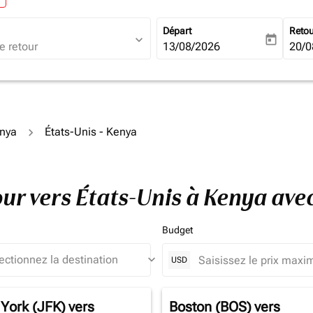
Départ
Reto
expand_more
today
fc-booking-departure-date-ari
13/08/2026
fc-b
20/0
enya
États-Unis - Kenya
tour vers États-Unis à Kenya av
Budget
keyboard_arrow_down
USD
York (JFK)
vers
Boston (BOS)
vers