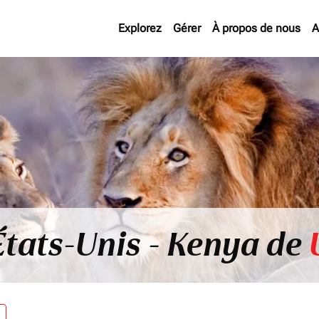
Explorez
Gérer
À propos de nous
A
États-Unis - Kenya de
re