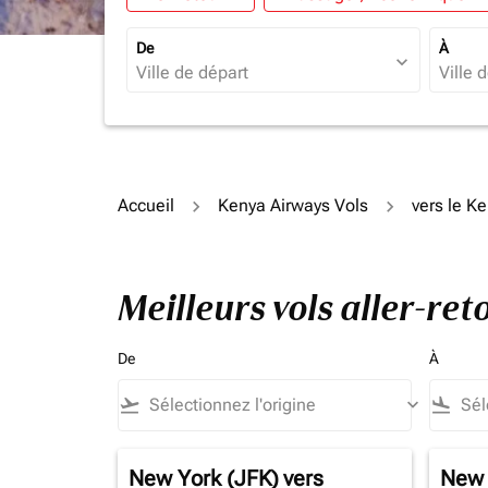
De
À
expand_more
Accueil
Kenya Airways Vols
vers le K
Meilleurs vols aller-re
De
À
flight_takeoff
keyboard_arrow_down
flight_land
New York (JFK)
vers
New 