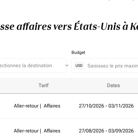
asse affaires vers États-Unis à 
Budget
keyboard_arrow_down
USD
Tarif
Dates
ts-Unis à Kenya et améliorez votre expérience de vol!
Aller-retour
|
Affaires
27/10/2026 - 03/11/2026
Aller-retour
|
Affaires
27/08/2026 - 03/09/2026