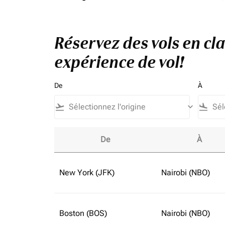
Réservez des vols en cl
expérience de vol!
De
À
flight_takeoff
keyboard_arrow_down
flight_land
De
À
Réservez des vols en classe affaires vers Éta
New York (JFK)
Nairobi (NBO)
Boston (BOS)
Nairobi (NBO)