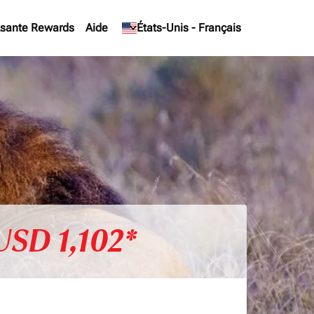
sante Rewards
Aide
keyboard_arrow_down
États-Unis
-
Français
USD 1,102*