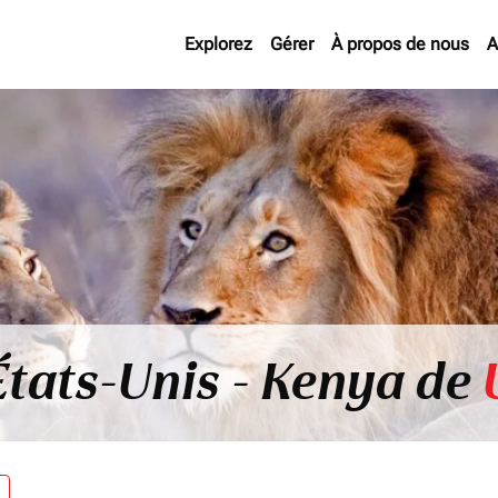
Explorez
Gérer
À propos de nous
A
États-Unis - Kenya de
re