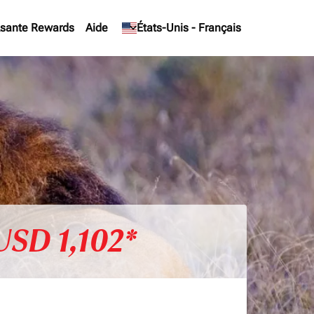
sante Rewards
Aide
keyboard_arrow_down
États-Unis
-
Français
USD 1,102*