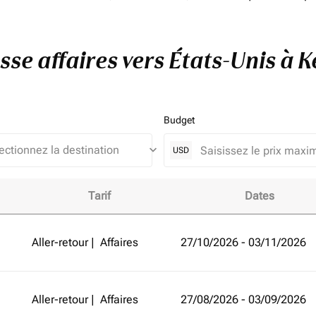
asse affaires vers États-Unis à 
Budget
keyboard_arrow_down
USD
Tarif
Dates
ts-Unis à Kenya et améliorez votre expérience de vol!
Aller-retour
|
Affaires
27/10/2026 - 03/11/2026
Aller-retour
|
Affaires
27/08/2026 - 03/09/2026