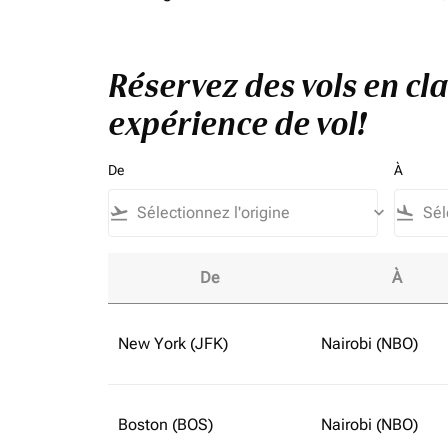
Réservez des vols en cl
expérience de vol!
De
À
flight_takeoff
keyboard_arrow_down
flight_land
De
À
Réservez des vols en classe affaires vers Éta
New York (JFK)
Nairobi (NBO)
Boston (BOS)
Nairobi (NBO)