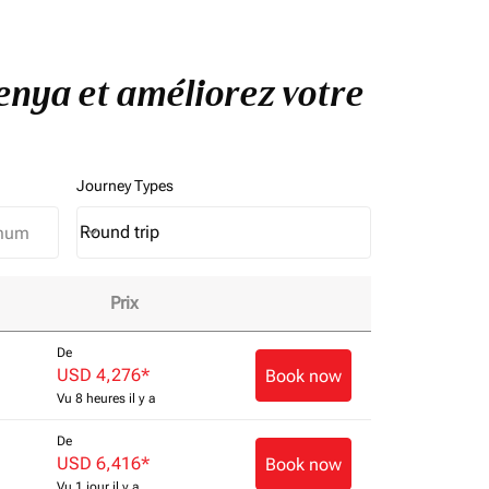
Kenya et améliorez votre
Journey Types
Round trip
keyboard_arrow_down
Journey Types option Round trip Selected
Prix
De
USD 4,276
*
Book now
Vu 8 heures il y a
De
USD 6,416
*
Book now
Vu 1 jour il y a