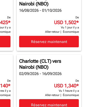
Nairobi (NBO)
16/08/2026 - 01/10/2026
De
De
,425
*
USD 1,502
*
our il y a
Vu 1 jour il y a
nomique
Aller-retour
|
Économique
Réservez maintenant
Charlotte (CLT)
vers
Nairobi (NBO)
02/09/2026 - 16/09/2026
De
De
,140
*
USD 1,340
*
es il y a
Vu 1 heure il y a
nomique
Aller-retour
|
Économique
Réservez maintenant