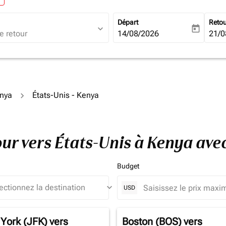
Départ
Reto
expand_more
today
fc-booking-departure-date-ari
14/08/2026
fc-b
21/0
enya
États-Unis - Kenya
tour vers États-Unis à Kenya av
Budget
keyboard_arrow_down
USD
York (JFK)
vers
Boston (BOS)
vers