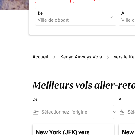
De
À
expand_more
Accueil
Kenya Airways Vols
vers le K
Meilleurs vols aller-re
De
À
flight_takeoff
keyboard_arrow_down
flight_land
New York (JFK)
vers
New 