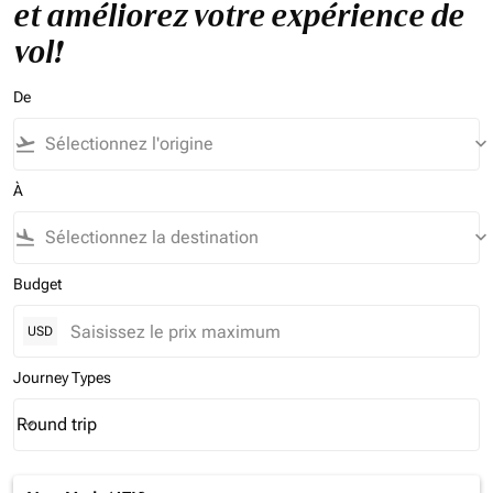
et améliorez votre expérience de
vol!
De
flight_takeoff
keyboard_arrow_down
À
flight_land
keyboard_arrow_down
Budget
USD
Journey Types
Round trip
keyboard_arrow_down
Journey Types option Round trip Selected