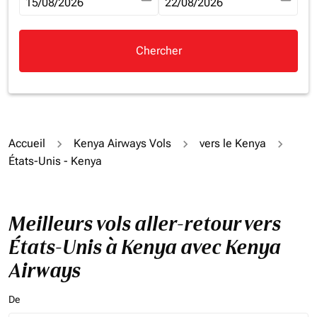
fc-booking-departure-date-aria-label
15/08/2026
fc-booking-return-date-aria-la
22/08/2026
Chercher
Accueil
Kenya Airways Vols
vers le Kenya
États-Unis - Kenya
Meilleurs vols aller-retour vers
États-Unis à Kenya avec Kenya
Airways
De