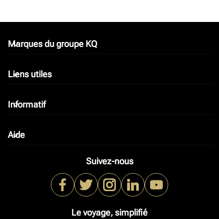
Marques du groupe KQ
keyboard_arrow_down
Liens utiles
keyboard_arrow_down
Informatif
keyboard_arrow_down
Aide
keyboard_arrow_down
Suivez-nous
Le voyage, simplifié