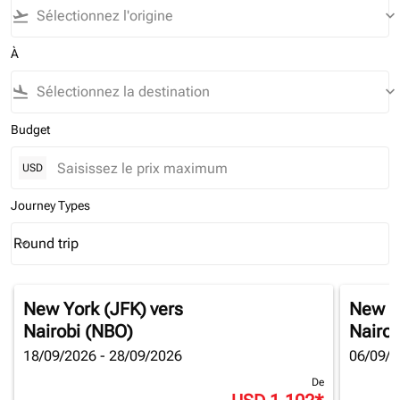
flight_takeoff
keyboard_arrow_down
À
flight_land
keyboard_arrow_down
Budget
USD
Journey Types
Round trip
keyboard_arrow_down
Journey Types option Round trip Selected
New York (JFK)
vers
New Y
Nairobi (NBO)
Nairob
18/09/2026 - 28/09/2026
06/09/2
De