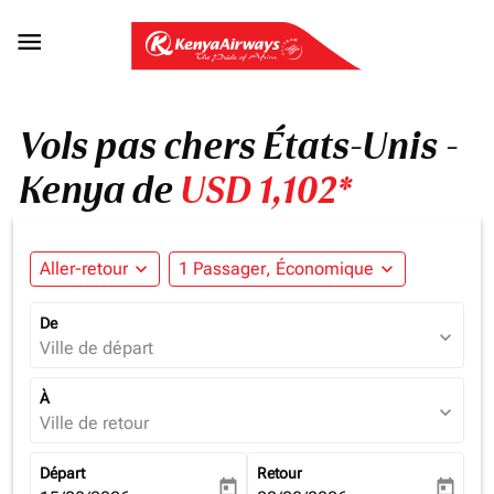

Vols pas chers États-Unis -
Kenya de
USD 1,102*
Aller-retour
expand_more
1 Passager, Économique
expand_more
De
expand_more
Ville de départ
À
expand_more
Ville de retour
Départ
Retour
today
today