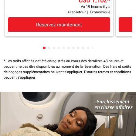
USD 1,102
*
Vu 19 heures il y a
Aller-retour
|
Économique
Réservez maintenant
Affichage de cmp-pagination-showing-c
Affichage de cmp-pagination-showing
Affichage de cmp-pagination-showi
Affichage de cmp-pagination-sho
Affichage de cmp-pagination-s
Affichage de cmp-pagination
Affichage de cmp-paginati
Affichage de cmp-pagina
Affichage de cmp-pagi
Affichage de cmp-pa
Affichage de cmp-
Affichage de cm
Affichage de 
Affichage d
Affichage
Afficha
* Les tarifs affichés ont été enregistrés au cours des dernières 48 heures et
peuvent ne pas être disponibles au moment de la réservation.
Des frais et coûts
de bagages supplémentaires peuvent s'appliquer.
D'autres termes et conditions
peuvent s'appliquer