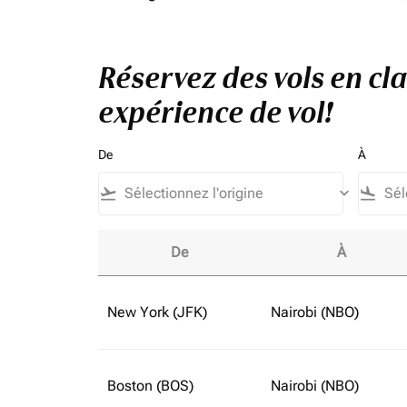
Réservez des vols en cl
expérience de vol!
De
À
flight_takeoff
keyboard_arrow_down
flight_land
De
À
Réservez des vols en classe affaires vers Éta
New York (JFK)
Nairobi (NBO)
Boston (BOS)
Nairobi (NBO)