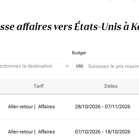
asse affaires vers États-Unis à 
Budget
keyboard_arrow_down
USD
Tarif
Dates
ts-Unis à Kenya et améliorez votre expérience de vol!
Aller-retour
|
Affaires
28/10/2026 - 07/11/2026
Aller-retour
|
Affaires
07/10/2026 - 18/10/2026