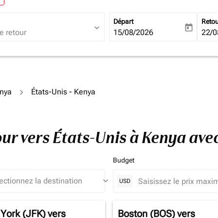
Départ
Reto
expand_more
today
fc-booking-departure-date-ari
15/08/2026
fc-b
22/0
enya
États-Unis - Kenya
tour vers États-Unis à Kenya av
Budget
keyboard_arrow_down
USD
York (JFK)
vers
Boston (BOS)
vers