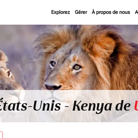
Explorez
Gérer
À propos de nous
A
États-Unis - Kenya de
re