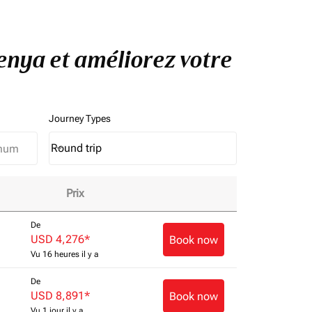
Kenya et améliorez votre
Journey Types
Round trip
keyboard_arrow_down
Journey Types option Round trip Selected
Prix
De
USD 4,276
*
Book now
Vu 16 heures il y a
De
USD 8,891
*
Book now
Vu 1 jour il y a