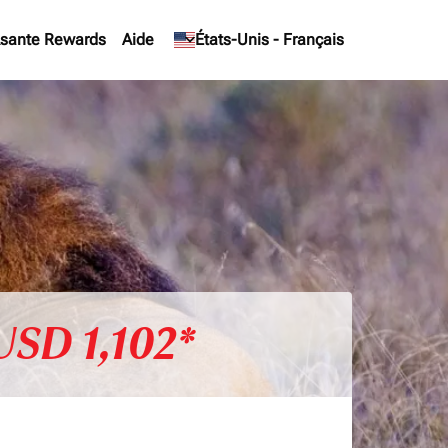
sante Rewards
Aide
keyboard_arrow_down
États-Unis
-
Français
USD 1,102*