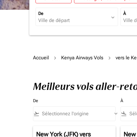
De
À
expand_more
Accueil
Kenya Airways Vols
vers le K
Meilleurs vols aller-re
De
À
flight_takeoff
keyboard_arrow_down
flight_land
New York (JFK)
vers
New 