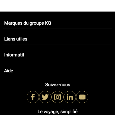
Marques du groupe KQ
keyboard_arrow_down
Liens utiles
keyboard_arrow_down
Informatif
keyboard_arrow_down
Aide
keyboard_arrow_down
Suivez-nous
Le voyage, simplifié