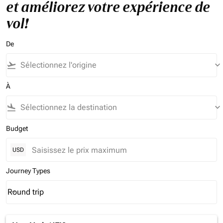
et améliorez votre expérience de
vol!
De
flight_takeoff
keyboard_arrow_down
À
flight_land
keyboard_arrow_down
Budget
USD
Journey Types
Round trip
keyboard_arrow_down
Journey Types option Round trip Selected