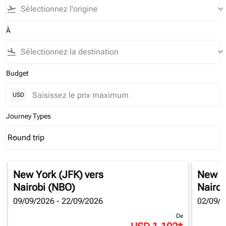
flight_takeoff
keyboard_arrow_down
À
flight_land
keyboard_arrow_down
Budget
USD
Journey Types
Round trip
keyboard_arrow_down
Journey Types option Round trip Selected
New York (JFK)
vers
New Y
Nairobi (NBO)
Nairob
09/09/2026 - 22/09/2026
02/09/2
De