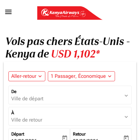

Vols pas chers États-Unis -
Kenya de
USD 1,102*
Aller-retour
expand_more
1 Passager, Économique
expand_more
De
expand_more
Ville de départ
À
expand_more
Ville de retour
Départ
Retour
today
today