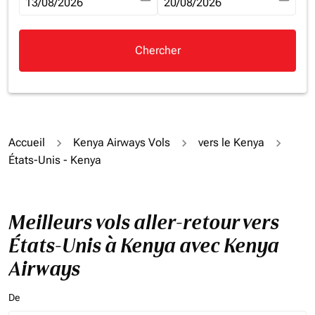
fc-booking-departure-date-aria-label
13/08/2026
fc-booking-return-date-aria-la
20/08/2026
Chercher
Accueil
Kenya Airways Vols
vers le Kenya
États-Unis - Kenya
Meilleurs vols aller-retour vers
États-Unis à Kenya avec Kenya
Airways
De