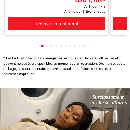
USD 1,102
*
Vu 1 jour il y a
Aller-retour
|
Économique
Réservez maintenant
Affichage de cmp-pagination-showing-c
Affichage de cmp-pagination-showing
Affichage de cmp-pagination-showi
Affichage de cmp-pagination-sho
Affichage de cmp-pagination-s
Affichage de cmp-pagination
Affichage de cmp-paginati
Affichage de cmp-pagina
Affichage de cmp-pagi
Affichage de cmp-pa
Affichage de cmp-
Affichage de cm
Affichage de 
Affichage d
Affichage
Afficha
* Les tarifs affichés ont été enregistrés au cours des dernières 48 heures et
peuvent ne pas être disponibles au moment de la réservation.
Des frais et coûts
de bagages supplémentaires peuvent s'appliquer.
D'autres termes et conditions
peuvent s'appliquer