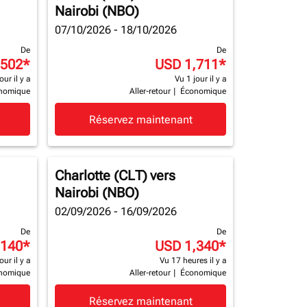
Nairobi (NBO)
07/10/2026 - 18/10/2026
De
De
,502
*
USD 1,711
*
our il y a
Vu 1 jour il y a
nomique
Aller-retour
|
Économique
Réservez maintenant
Charlotte (CLT)
vers
Nairobi (NBO)
02/09/2026 - 16/09/2026
De
De
,140
*
USD 1,340
*
our il y a
Vu 17 heures il y a
nomique
Aller-retour
|
Économique
Réservez maintenant