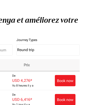
Kenya et améliorez votre
Journey Types
Round trip
keyboard_arrow_down
Journey Types option Round trip Selected
Prix
De
USD 4,276
*
Book now
Vu 8 heures il y a
De
USD 6,416
*
Book now
Vu 1 jour il y a