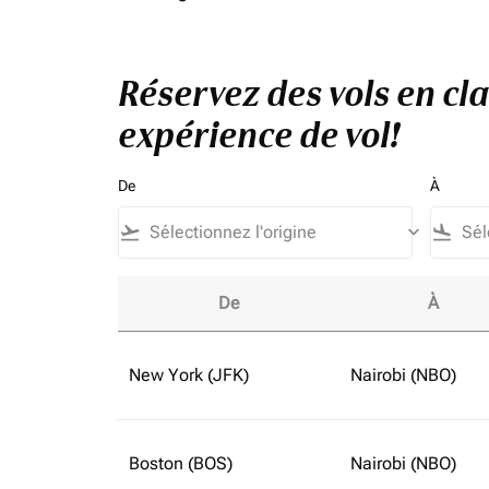
Réservez des vols en cl
expérience de vol!
De
À
flight_takeoff
keyboard_arrow_down
flight_land
De
À
Réservez des vols en classe affaires vers Éta
New York (JFK)
Nairobi (NBO)
Boston (BOS)
Nairobi (NBO)