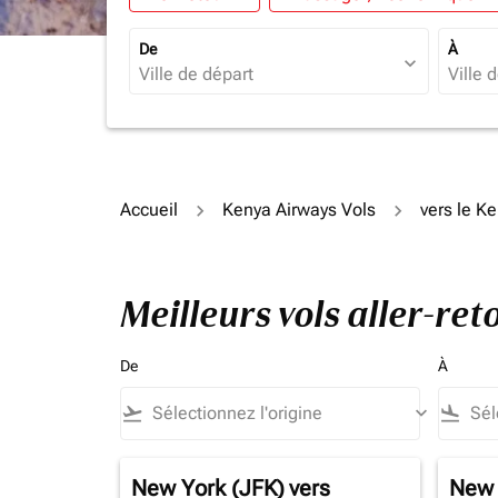
De
À
expand_more
Accueil
Kenya Airways Vols
vers le K
Meilleurs vols aller-re
De
À
flight_takeoff
keyboard_arrow_down
flight_land
New York (JFK)
vers
New 