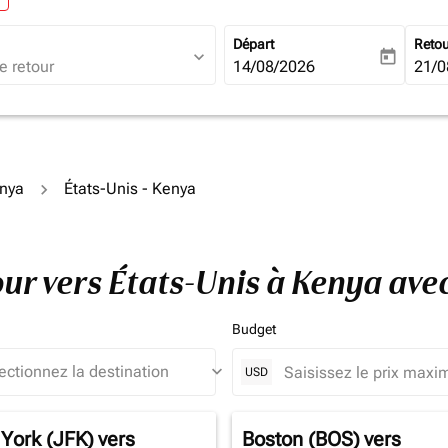
Départ
Reto
expand_more
today
fc-booking-departure-date-ari
14/08/2026
fc-b
21/0
enya
États-Unis - Kenya
tour vers États-Unis à Kenya av
Budget
keyboard_arrow_down
USD
York (JFK)
vers
Boston (BOS)
vers