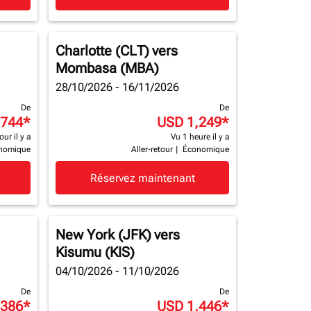
Charlotte (CLT)
vers
Mombasa (MBA)
28/10/2026 - 16/11/2026
De
De
,744
*
USD 1,249
*
our il y a
Vu 1 heure il y a
nomique
Aller-retour
|
Économique
Réservez maintenant
New York (JFK)
vers
Kisumu (KIS)
04/10/2026 - 11/10/2026
De
De
,386
*
USD 1,446
*