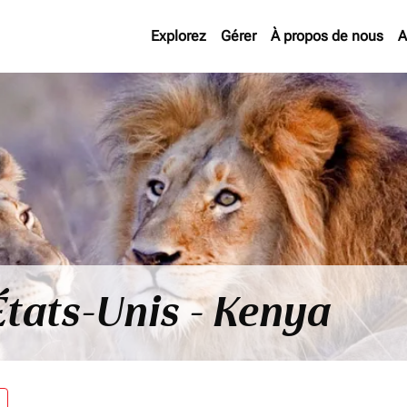
Explorez
Gérer
À propos de nous
A
États-Unis - Kenya
re