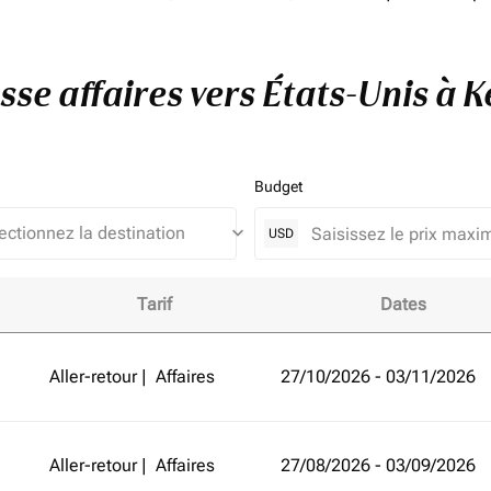
asse affaires vers États-Unis à 
Budget
keyboard_arrow_down
USD
Tarif
Dates
ts-Unis à Kenya et améliorez votre expérience de vol!
Aller-retour
|
Affaires
27/10/2026 - 03/11/2026
Aller-retour
|
Affaires
27/08/2026 - 03/09/2026