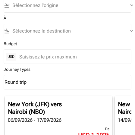
flight_takeoff
keyboard_arrow_down
À
flight_land
keyboard_arrow_down
Budget
USD
Journey Types
Round trip
keyboard_arrow_down
Journey Types option Round trip Selected
New York (JFK)
vers
New Y
Nairobi (NBO)
Nairob
06/09/2026 - 17/09/2026
14/09/2
De