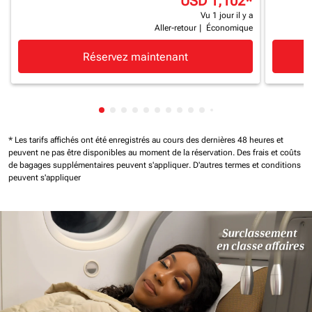
USD 1,102
*
Vu 1 jour il y a
Aller-retour
|
Économique
Réservez maintenant
Affichage de cmp-pagination-showing-c
Affichage de cmp-pagination-showing
Affichage de cmp-pagination-showi
Affichage de cmp-pagination-sho
Affichage de cmp-pagination-s
Affichage de cmp-pagination
Affichage de cmp-paginati
Affichage de cmp-pagina
Affichage de cmp-pagi
Affichage de cmp-pa
Affichage de cmp-
Affichage de cm
Affichage de 
Affichage d
Affichage
Afficha
* Les tarifs affichés ont été enregistrés au cours des dernières 48 heures et
peuvent ne pas être disponibles au moment de la réservation.
Des frais et coûts
de bagages supplémentaires peuvent s'appliquer.
D'autres termes et conditions
peuvent s'appliquer