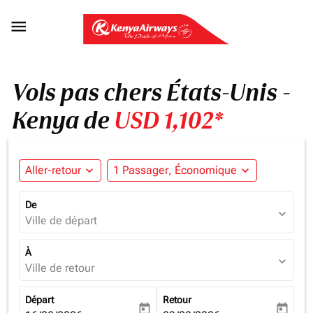

Vols pas chers États-Unis -
Kenya de
USD 1,102*
Aller-retour
expand_more
1 Passager, Économique
expand_more
De
expand_more
Ville de départ
À
expand_more
Ville de retour
Départ
Retour
today
today