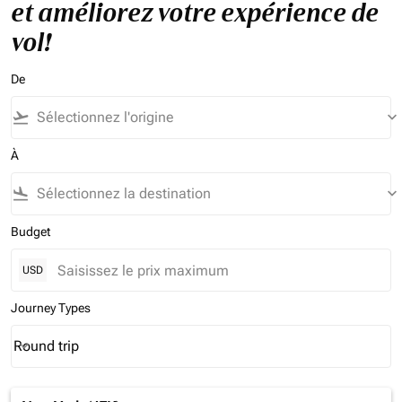
et améliorez votre expérience de
vol!
De
flight_takeoff
keyboard_arrow_down
À
flight_land
keyboard_arrow_down
Budget
USD
Journey Types
Round trip
keyboard_arrow_down
Journey Types option Round trip Selected