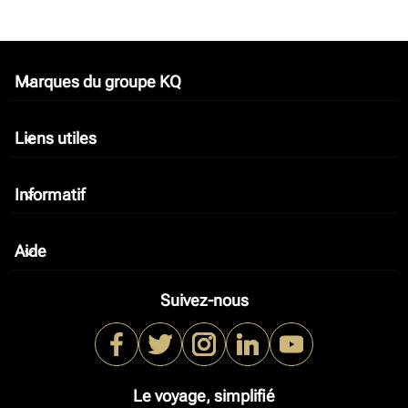
Marques du groupe KQ
keyboard_arrow_down
Liens utiles
keyboard_arrow_down
Informatif
keyboard_arrow_down
Aide
keyboard_arrow_down
Suivez-nous
Le voyage, simplifié