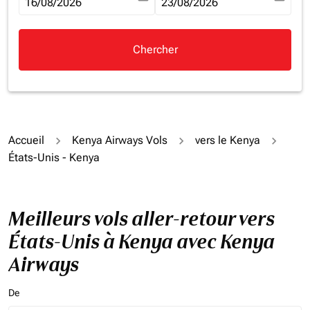
fc-booking-departure-date-aria-label
16/08/2026
fc-booking-return-date-aria-la
23/08/2026
Chercher
Accueil
Kenya Airways Vols
vers le Kenya
États-Unis - Kenya
Meilleurs vols aller-retour vers
États-Unis à Kenya avec Kenya
Airways
De