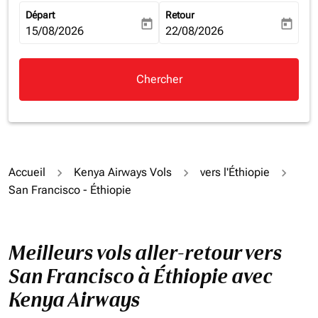
Départ
Retour
today
today
fc-booking-departure-date-aria-label
15/08/2026
fc-booking-return-date-aria-la
22/08/2026
Chercher
Accueil
Kenya Airways Vols
vers l'Éthiopie
San Francisco - Éthiopie
Meilleurs vols aller-retour vers
San Francisco à Éthiopie avec
Kenya Airways