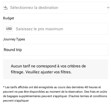
flight_land
keyboard_arrow_down
Budget
USD
Journey Types
Round trip
keyboard_arrow_down
Journey Types option Round trip Selected
Aucun tarif ne correspond à vos critères de filtrage. Veuillez aj
Aucun tarif ne correspond à vos critères de
filtrage. Veuillez ajuster vos filtres.
* Les tarifs affichés ont été enregistrés au cours des dernières 48 heures et
peuvent ne pas être disponibles au moment de la réservation.
Des frais et coûts
de bagages supplémentaires peuvent s'appliquer.
D'autres termes et conditions
peuvent s'appliquer