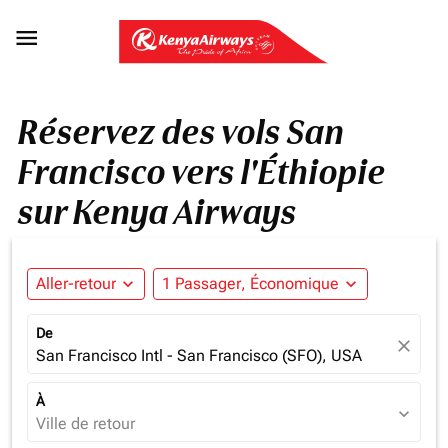

Réservez des vols San
Francisco vers l'Éthiopie
sur Kenya Airways
Aller-retour
expand_more
1 Passager, Économique
expand_more
De
close
San Francisco Intl - San Francisco (SFO), USA
À
expand_more
Ville de retour