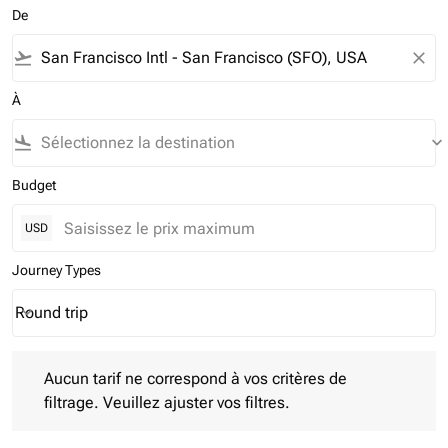
De
flight_takeoff
close
À
flight_land
keyboard_arrow_down
Budget
USD
Journey Types
Round trip
keyboard_arrow_down
Journey Types option Round trip Selected
Aucun tarif ne correspond à vos critères de filtrage. Veuillez aj
Aucun tarif ne correspond à vos critères de
filtrage. Veuillez ajuster vos filtres.