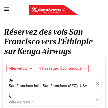

Réservez des vols San
Francisco vers l'Éthiopie
sur Kenya Airways
Aller-retour
expand_more
1 Passager, Économique
expand_more
De
close
San Francisco Intl - San Francisco (SFO), USA
À
expand_more
Ville de retour