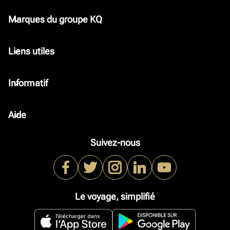
Marques du groupe KQ
keyboard_arrow_down
Liens utiles
keyboard_arrow_down
Informatif
keyboard_arrow_down
Aide
keyboard_arrow_down
Suivez-nous
Le voyage, simplifié