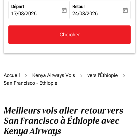
Départ
Retour
today
today
fc-booking-departure-date-aria-label
17/08/2026
fc-booking-return-date-aria-la
24/08/2026
Chercher
Accueil
Kenya Airways Vols
vers l'Éthiopie
San Francisco - Éthiopie
Meilleurs vols aller-retour vers
San Francisco à Éthiopie avec
Kenya Airways