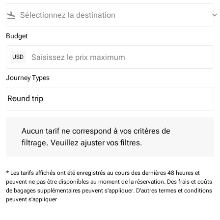
flight_land
keyboard_arrow_down
Budget
USD
Journey Types
Round trip
keyboard_arrow_down
Journey Types option Round trip Selected
Aucun tarif ne correspond à vos critères de filtrage. Veuillez aj
Aucun tarif ne correspond à vos critères de
filtrage. Veuillez ajuster vos filtres.
* Les tarifs affichés ont été enregistrés au cours des dernières 48 heures et
peuvent ne pas être disponibles au moment de la réservation.
Des frais et coûts
de bagages supplémentaires peuvent s'appliquer.
D'autres termes et conditions
peuvent s'appliquer