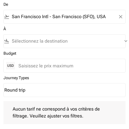
De
flight_takeoff
close
À
flight_land
keyboard_arrow_down
Budget
USD
Journey Types
Round trip
keyboard_arrow_down
Journey Types option Round trip Selected
Aucun tarif ne correspond à vos critères de filtrage. Veuillez aj
Aucun tarif ne correspond à vos critères de
filtrage. Veuillez ajuster vos filtres.