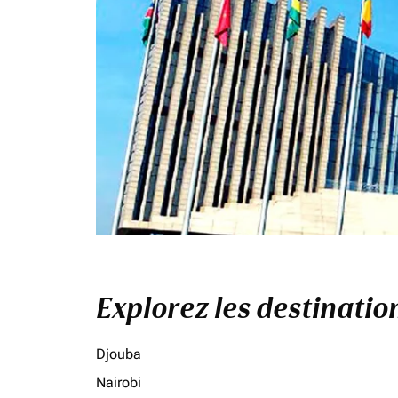
Explorez les destinati
Djouba
Nairobi