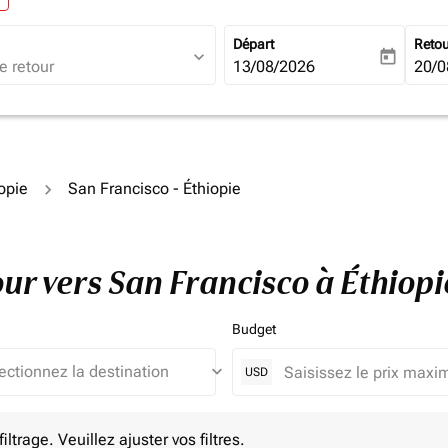
Départ
Reto
expand_more
today
fc-booking-departure-date-ari
13/08/2026
fc-b
20/0
iopie
San Francisco - Éthiopie
tour vers San Francisco à Éthio
Budget
keyboard_arrow_down
USD
e. Veuillez ajuster vos filtres.
ltrage. Veuillez ajuster vos filtres.