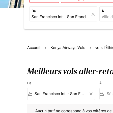
De
À
close
Accueil
Kenya Airways Vols
vers l'Éth
Meilleurs vols aller-re
De
À
flight_takeoff
close
flight_land
Aucun tarif ne correspond à vos critères de filtrag
Aucun tarif ne correspond à vos critères de fi