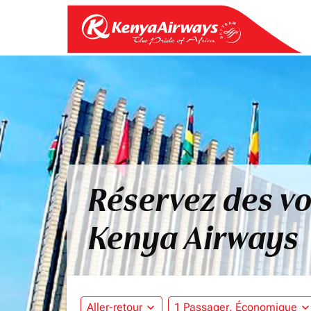
Réservez des vo
Kenya Airways
Aller-retour
expand_more
1 Passager, Économique
expand_mo