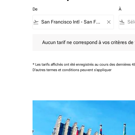
De
À
flight_takeoff
close
flight_land
Aucun tarif ne correspond à vos critères de filtrag
Aucun tarif ne correspond à vos critères de fi
* Les tarifs affichés ont été enregistrés au cours des dernières
D'autres termes et conditions peuvent s'appliquer