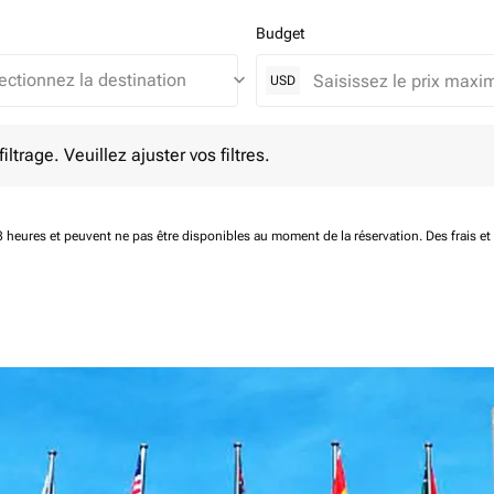
Budget
keyboard_arrow_down
USD
e. Veuillez ajuster vos filtres.
ltrage. Veuillez ajuster vos filtres.
 48 heures et peuvent ne pas être disponibles au moment de la réservation.
Des frais e