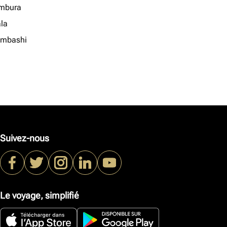
mbura
la
mbashi
Suivez-nous
Le voyage, simplifié