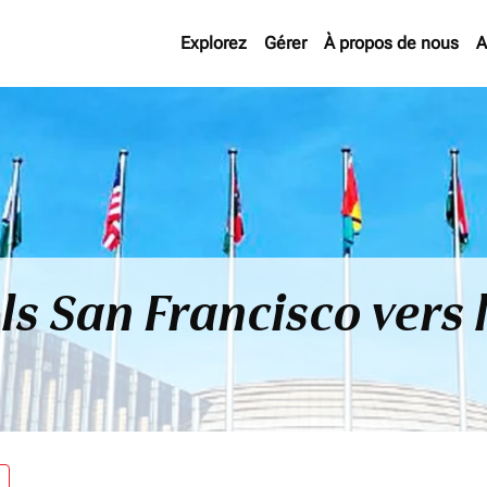
Explorez
Gérer
À propos de nous
A
ls San Francisco vers l
re