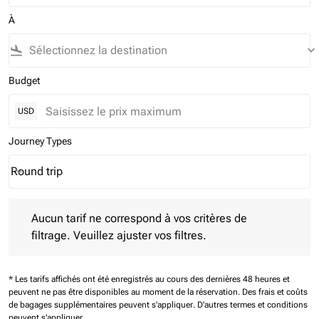
À
flight_land
keyboard_arrow_down
Budget
USD
Journey Types
Round trip
keyboard_arrow_down
Journey Types option Round trip Selected
Aucun tarif ne correspond à vos critères de filtrage. Veuillez aj
Aucun tarif ne correspond à vos critères de
filtrage. Veuillez ajuster vos filtres.
* Les tarifs affichés ont été enregistrés au cours des dernières 48 heures et
peuvent ne pas être disponibles au moment de la réservation.
Des frais et coûts
de bagages supplémentaires peuvent s'appliquer.
D'autres termes et conditions
peuvent s'appliquer