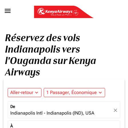

Réservez des vols
Indianapolis vers
l'Ouganda sur Kenya
Airways
Aller-retour
expand_more
1 Passager, Économique
expand_more
De
close
Indianapolis Intl - Indianapolis (IND), USA
À