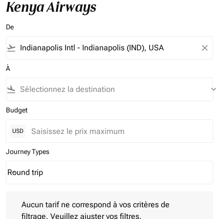
Kenya Airways
De
flight_takeoff
close
À
flight_land
keyboard_arrow_down
Budget
USD
Journey Types
Round trip
keyboard_arrow_down
Journey Types option Round trip Selected
Aucun tarif ne correspond à vos critères de filtrage. Veuillez aj
Aucun tarif ne correspond à vos critères de
filtrage. Veuillez ajuster vos filtres.