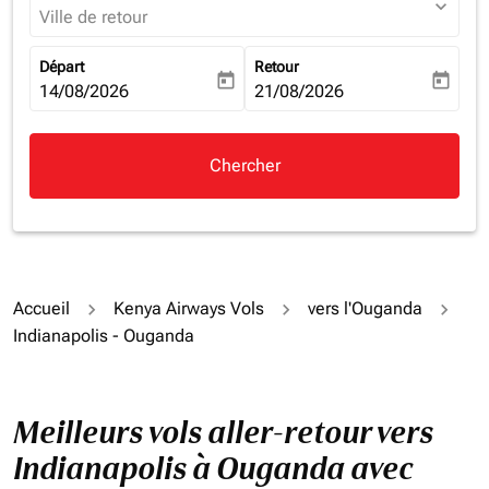
expand_more
Ville de retour
Départ
Retour
today
today
fc-booking-departure-date-aria-label
14/08/2026
fc-booking-return-date-aria-la
21/08/2026
Chercher
Accueil
Kenya Airways Vols
vers l'Ouganda
Indianapolis - Ouganda
Meilleurs vols aller-retour vers
Indianapolis à Ouganda avec