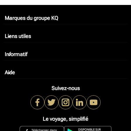
Marques du groupe KQ
keyboard_arrow_down
Liens utiles
keyboard_arrow_down
Informatif
keyboard_arrow_down
Aide
keyboard_arrow_down
Suivez-nous
Le voyage, simplifié