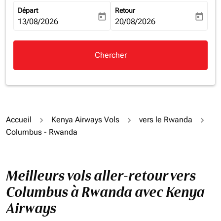
Départ
Retour
today
today
fc-booking-departure-date-aria-label
13/08/2026
fc-booking-return-date-aria-la
20/08/2026
Chercher
Accueil
Kenya Airways Vols
vers le Rwanda
Columbus - Rwanda
Meilleurs vols aller-retour vers
Columbus à Rwanda avec Kenya
Airways