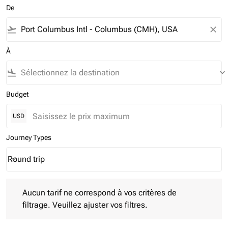
De
flight_takeoff
close
À
flight_land
keyboard_arrow_down
Budget
USD
Journey Types
Round trip
keyboard_arrow_down
Journey Types option Round trip Selected
Aucun tarif ne correspond à vos critères de filtrage. Veuillez aj
Aucun tarif ne correspond à vos critères de
filtrage. Veuillez ajuster vos filtres.