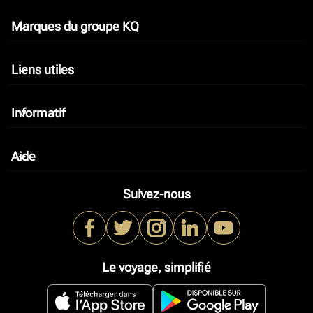
Marques du groupe KQ
keyboard_arrow_down
Liens utiles
keyboard_arrow_down
Informatif
keyboard_arrow_down
Aide
keyboard_arrow_down
Suivez-nous
Le voyage, simplifié