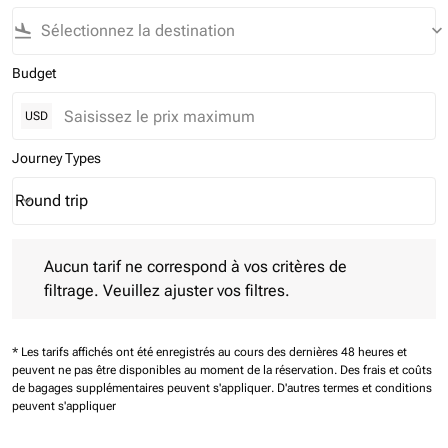
flight_land
keyboard_arrow_down
Budget
USD
Journey Types
Round trip
keyboard_arrow_down
Journey Types option Round trip Selected
Aucun tarif ne correspond à vos critères de filtrage. Veuillez aj
Aucun tarif ne correspond à vos critères de
filtrage. Veuillez ajuster vos filtres.
* Les tarifs affichés ont été enregistrés au cours des dernières 48 heures et
peuvent ne pas être disponibles au moment de la réservation.
Des frais et coûts
de bagages supplémentaires peuvent s'appliquer.
D'autres termes et conditions
peuvent s'appliquer