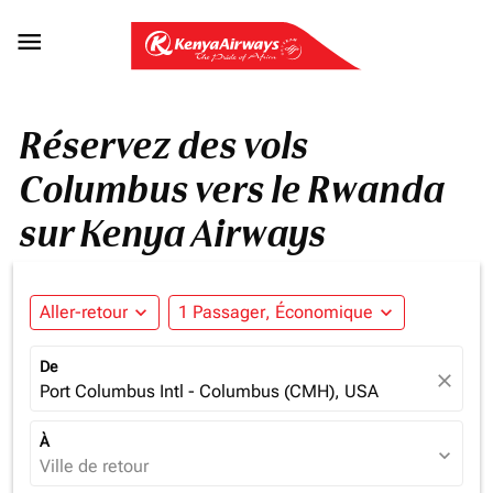

Réservez des vols
Columbus vers le Rwanda
sur Kenya Airways
Aller-retour
expand_more
1 Passager, Économique
expand_more
De
close
Port Columbus Intl - Columbus (CMH), USA
À
expand_more
Ville de retour