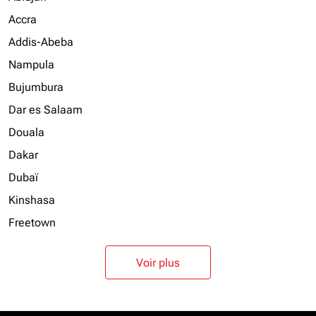
Accra
Addis-Abeba
Nampula
Bujumbura
Dar es Salaam
Douala
Dakar
Dubaï
Kinshasa
Freetown
Voir plus