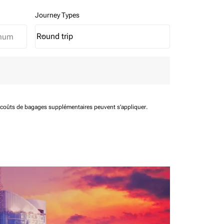
Journey Types
Round trip
keyboard_arrow_down
Journey Types option Round trip Selected
t coûts de bagages supplémentaires peuvent s'appliquer.