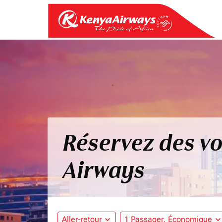
Réservez des vo
Airways
Aller-retour
expand_more
1 Passager, Économique
expand_mo