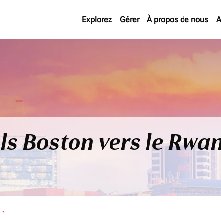
Explorez
Gérer
À propos de nous
A
ls Boston vers le Rwa
re