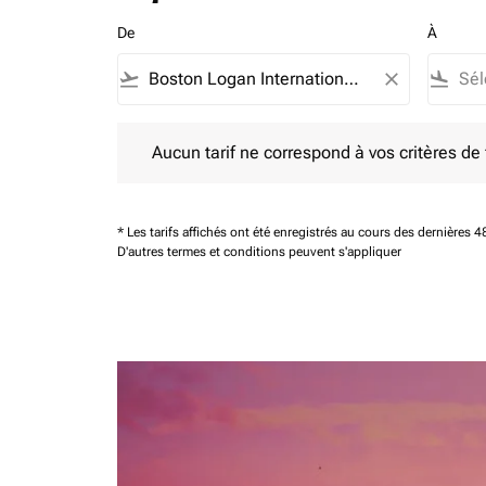
De
À
flight_takeoff
close
flight_land
Aucun tarif ne correspond à vos critères de filtrag
Aucun tarif ne correspond à vos critères de fi
* Les tarifs affichés ont été enregistrés au cours des dernières
D'autres termes et conditions peuvent s'appliquer