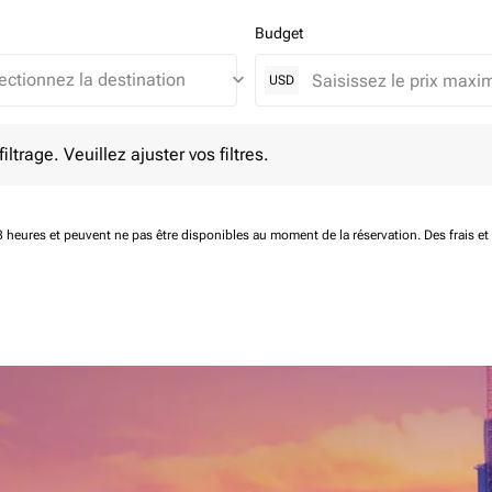
Budget
keyboard_arrow_down
USD
e. Veuillez ajuster vos filtres.
ltrage. Veuillez ajuster vos filtres.
 48 heures et peuvent ne pas être disponibles au moment de la réservation.
Des frais e