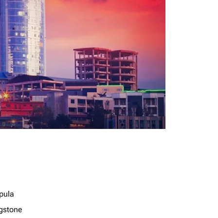
pula
ngstone