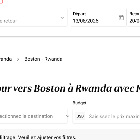
Départ
Reto
expand_more
today
fc-booking-departure-date-ari
13/08/2026
fc-b
20/0
wanda
Boston - Rwanda
tour vers Boston à Rwanda avec
Budget
keyboard_arrow_down
USD
e. Veuillez ajuster vos filtres.
ltrage. Veuillez ajuster vos filtres.