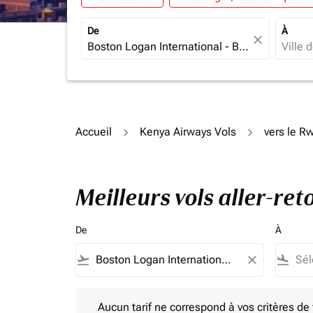
De
À
close
Accueil
Kenya Airways Vols
vers le R
Meilleurs vols aller-re
De
À
flight_takeoff
close
flight_land
Aucun tarif ne correspond à vos critères de filtrag
Aucun tarif ne correspond à vos critères de fi