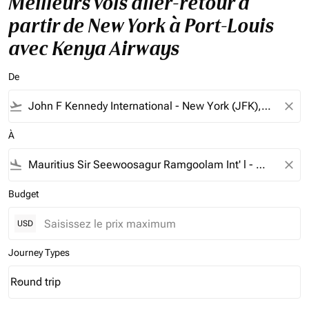
Meilleurs vols aller-retour à
partir de New York à Port-Louis
avec Kenya Airways
De
flight_takeoff
close
À
flight_land
close
Budget
USD
Journey Types
Round trip
keyboard_arrow_down
Journey Types option Round trip Selected