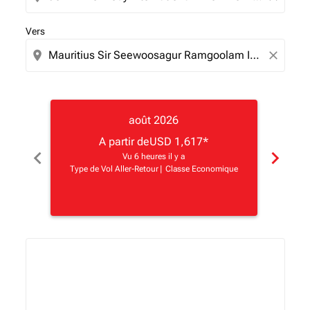
Vers
location_on
close
août 2026
A partir de
USD 1,617
*
chevron_left
chevron_right
Vu 6 heures il y a
Type de Vol Aller-Retour
|
Classe Economique
Type d
Displaying fares for août-2026