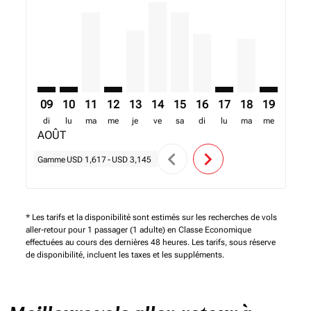
JFK–MRU: cmp-view-offers-disclaimer. Trouver des of
JFK–MRU: cmp-view-offers-disclaimer. Trouver de
JFK–MRU, 11/08/2026 – 18/08/2026: A partir
JFK–MRU: cmp-view-offers-disclaimer. T
JFK–MRU, 13/08/2026 – 20/08/2026: 
JFK–MRU, 14/08/2026 – 21/08/20
JFK–MRU, 15/08/2026 – 22/0
JFK–MRU, 16/08/2026 – 
JFK–MRU: cmp-view-
JFK–MRU, 18/0
JFK–MRU: 
JFK–M
J
09
10
11
12
13
14
15
16
17
18
19
20
di
lu
ma
me
je
ve
sa
di
lu
ma
me
je
AOÛT
chevron_left
chevron_right
Gamme
USD 1,617
-
USD 3,145
* Les tarifs et la disponibilité sont estimés sur les recherches de vols
aller-retour pour 1 passager (1 adulte) en Classe Economique
effectuées au cours des dernières 48 heures. Les tarifs, sous réserve
de disponibilité, incluent les taxes et les suppléments.