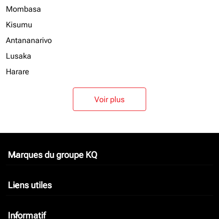
Mombasa
Kisumu
Antananarivo
Lusaka
Harare
Voir plus
Marques du groupe KQ
keyboard_arrow_down
Liens utiles
keyboard_arrow_down
Informatif
keyboard_arrow_down