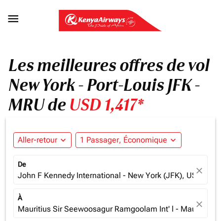

Les meilleures offres de vol
New York - Port-Louis JFK -
MRU de
USD 1,417*
Aller-retour
expand_more
1 Passager, Économique
expand_more
De
close
John F Kennedy International - New York (JFK), USA
À
close
Mauritius Sir Seewoosagur Ramgoolam Int' l - Mauritius (