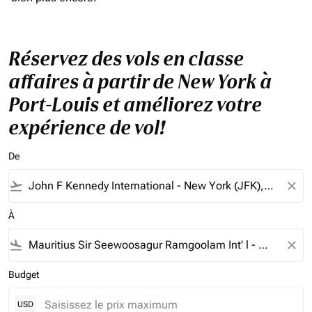
Réservez des vols en classe
affaires à partir de New York à
Port-Louis et améliorez votre
expérience de vol!
De
flight_takeoff
close
À
flight_land
close
Budget
USD