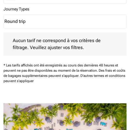
Journey Types
Round trip
keyboard_arrow_down
Journey Types option Round trip Selected
Aucun tarif ne correspond à vos critères de filtrage. Veuillez aj
Aucun tarif ne correspond à vos critères de
filtrage. Veuillez ajuster vos filtres.
* Les tarifs affichés ont été enregistrés au cours des dernières 48 heures et
peuvent ne pas être disponibles au moment de la réservation.
Des frais et coûts
de bagages supplémentaires peuvent s'appliquer.
D'autres termes et conditions
peuvent s'appliquer