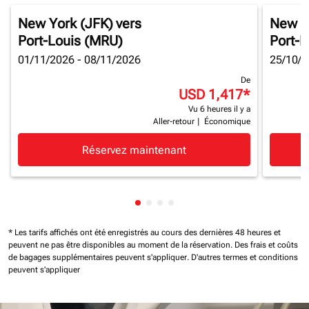
New York (JFK)
vers
New Y
Port-Louis (MRU)
Port-L
01/11/2026 - 08/11/2026
25/10/2
De
USD 1,417
*
Vu 6 heures il y a
Aller-retour
|
Économique
Réservez maintenant
Affichage de cmp-pagination-sh
Affichage de cmp-pagination-
Affichage de cmp-paginatio
Affichage de cmp-paginat
* Les tarifs affichés ont été enregistrés au cours des dernières 48 heures et
peuvent ne pas être disponibles au moment de la réservation.
Des frais et coûts
de bagages supplémentaires peuvent s'appliquer.
D'autres termes et conditions
peuvent s'appliquer