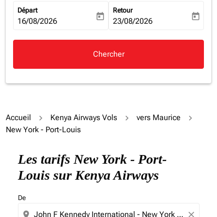
Départ
Retour
today
today
fc-booking-departure-date-aria-label
16/08/2026
fc-booking-return-date-aria-la
23/08/2026
Chercher
Accueil
Kenya Airways Vols
vers Maurice
New York - Port-Louis
Les tarifs New York - Port-
Louis sur Kenya Airways
De
location_on
close